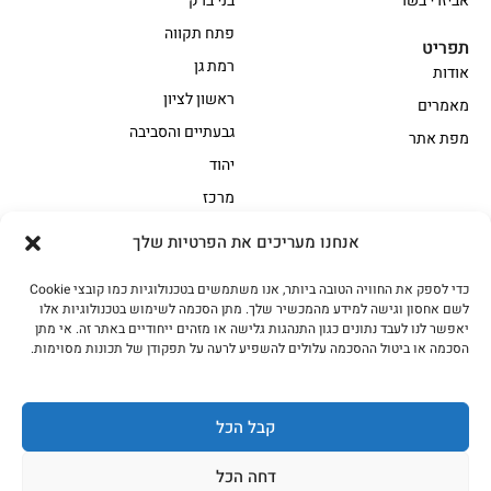
אביזרי בשר
בני ברק
פתח תקווה
תפריט
רמת גן
אודות
ראשון לציון
מאמרים
גבעתיים והסביבה
מפת אתר
יהוד
מרכז
אנחנו מעריכים את הפרטיות שלך
הקצביה
כדי לספק את החוויה הטובה ביותר, אנו משתמשים בטכנולוגיות כמו קובצי Cookie
אווז
בשר בקר משובח
לשם אחסון וגישה למידע מהמכשיר שלך. מתן הסכמה לשימוש בטכנולוגיות אלו
בשר בקר עגלה משובח
בשר למעשנת
יאפשר לנו לעבד נתונים כגון התנהגות גלישה או מזהים ייחודיים באתר זה. אי מתן
הסכמה או ביטול ההסכמה עלולים להשפיע לרעה על תפקודן של תכונות מסוימות.
הודו
חלקים אחוריים
טחונים – בשר טחון
טלה/כבש
מיוחדי מסורת
מיוחדי מסורת1
קבל הכל
נתחי פנים
עוף
דחה הכל
עוף טבעי
על האש