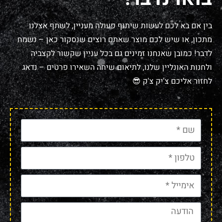
בין אם בא לכם לעשות שיתוף פעולה מעניין, לשתף אצלנו
מתכון, או שיש לכם מוצר שאתם רוצים שנסקור כאן – נשמח
לדבר! כמובן שאנחנו זמינים גם בכל עניין שקשור לקצביה
ולחנות האונליין שלנו, לתיאום שיחה השאירו פרטים – נדאג
לחזור אליכם צ'יק צ'ק 😎