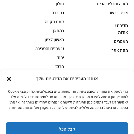
מזווה ותבליני הבית
חולון
אביזרי בשר
בני ברק
פתח תקווה
תפריט
רמת גן
אודות
ראשון לציון
מאמרים
גבעתיים והסביבה
מפת אתר
יהוד
מרכז
אנחנו מעריכים את הפרטיות שלך
הקצביה
כדי לספק את החוויה הטובה ביותר, אנו משתמשים בטכנולוגיות כמו קובצי Cookie
אווז
בשר בקר משובח
לשם אחסון וגישה למידע מהמכשיר שלך. מתן הסכמה לשימוש בטכנולוגיות אלו
בשר בקר עגלה משובח
בשר למעשנת
יאפשר לנו לעבד נתונים כגון התנהגות גלישה או מזהים ייחודיים באתר זה. אי מתן
הסכמה או ביטול ההסכמה עלולים להשפיע לרעה על תפקודן של תכונות מסוימות.
הודו
חלקים אחוריים
טחונים – בשר טחון
טלה/כבש
מיוחדי מסורת
מיוחדי מסורת1
קבל הכל