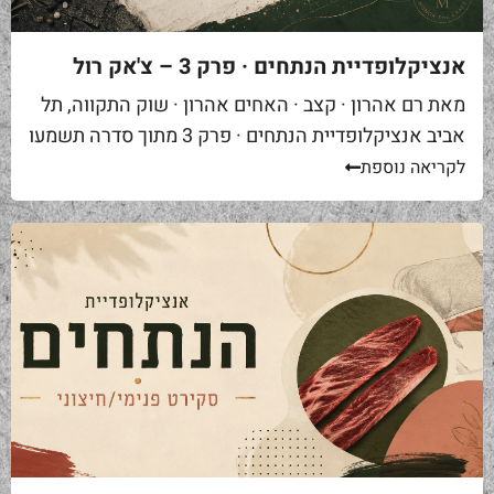
אנציקלופדיית הנתחים · פרק 3 – צ'אק רול
מאת רם אהרון · קצב · האחים אהרון · שוק התקווה, תל
אביב אנציקלופדיית הנתחים · פרק 3 מתוך סדרה תשמעו
סיפור. אתם באים לאחת ממסעדות הבשר הטובות...
לקריאה נוספת