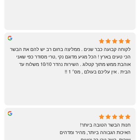
Shahaf Bendarker
6 months ago
לקוחה קבועה כבר שנים . ממליצה בחום רב יש להם את הבשר 
הכי טעים בארץ ! הכל מגיע מדוגם נקי ,טרי מסודר כפי שאני 
אוהבת ממש מתוך קטלוג . השירות נהדר 10/10 משלוח עד 
הבית . אין עליכם בעולם , מס׳ 1 !!
Annael Annael
8 months ago
חנות הבשר הטובה ביותר!
האיכות הגבוהה ביותר, מהיר ומדהים
שירות, בשר טרי רך וטעים