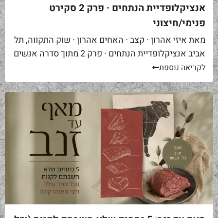
אנציקלופדיית הנתחים · פרק 2 סקירט
פנימי/חיצוני
מאת איזי אהרון · קצב · האחים אהרון · שוק התקווה, תל
אביב אנציקלופדיית הנתחים · פרק 2 מתוך סדרה אנשים
באים אליי בקצביה ומבקשים "סקירט". שאלה ראשונה...
לקריאה נוספת