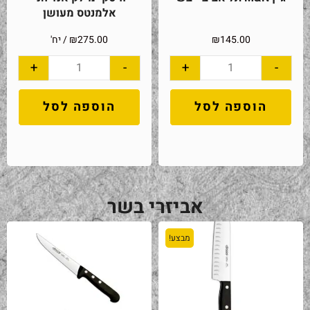
אלמנטס מעושן
145.00
₪
275.00
₪
/ יח'
+
-
+
-
הוספה לסל
הוספה לסל
אביזרי בשר
מבצע!