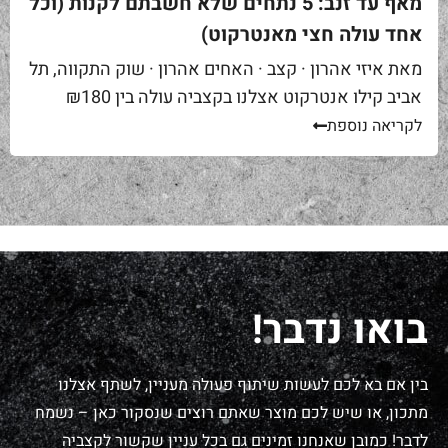
מאף עד זנב: 5 נתחים שלא חשבתם לקנות (וכל
אחד עולה חצי מאנטרקוט)
מאת איזי אהרון · קצב · האחים אהרון · שוק התקווה, תל
אביב קילו אנטרקוט אצלנו בקצביה עולה בין ₪180
ל-₪220. מחיר יפה – וגם מוצדק, כי זה...
לקריאה נוספת
בואו נדבר!
בין אם בא לכם לעשות שיתוף פעולה מעניין, לשתף אצלנו
מתכון, או שיש לכם מוצר שאתם רוצים שנסקור כאן – נשמח
לדבר! כמובן שאנחנו זמינים גם בכל עניין שקשור לקצביה