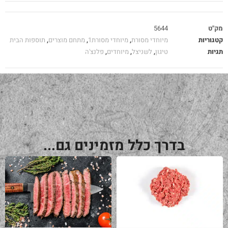
מק"ט
5644
קטגוריות
מיוחדי מסורת
,
מיוחדי מסורת1
,
מתחם מוצרים
,
תוספות הבית
תגיות
טיגון
,
לשניצל
,
מיוחדים
,
פלנצ'ה
בדרך כלל מזמינים גם...