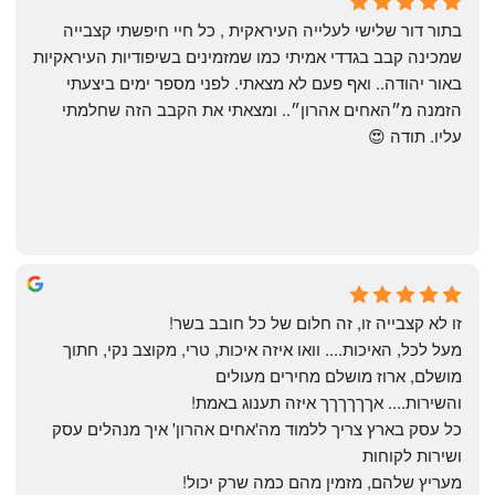
4 months ago
בתור דור שלישי לעלייה העיראקית , כל חיי חיפשתי קצבייה 
שמכינה קבב בגדדי אמיתי כמו שמזמינים בשיפודיות העיראקיות 
באור יהודה.. ואף פעם לא מצאתי. לפני מספר ימים ביצעתי 
הזמנה מ״האחים אהרון״.. ומצאתי את הקבב הזה שחלמתי 
עליו. תודה 😍
Yonatan Menashe
6 months ago
זו לא קצבייה זו, זה חלום של כל חובב בשר!
מעל לכל, האיכות.... וואו איזה איכות, טרי, מקוצב נקי, חתוך 
מושלם, ארוז מושלם מחירים מעולים
והשירות.... אךךךךךך איזה תענוג באמת!
כל עסק בארץ צריך ללמוד מה'אחים אהרון' איך מנהלים עסק 
ושירות לקוחות
מעריץ שלהם, מזמין מהם כמה שרק יכול!