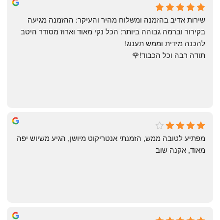
May Azulay
a month ago
שירות אדיב בהזמנה ומשלוח מהיר והעיקר: ההזמנה מגיעה 
בקירור וברמה גבוהה ביותר: הכל נקי מאוד וארוז מסודר היטב 
להכנה מידית וממש תענוג!
תודה רבה וכל הכבוד!🌹
michal gottfried
4 months ago
מפתיע לטובה ממש, הזמנתי אנטריקוט מיושן, הגיע משיוש יפה 
מאוד, אקנה שוב
שי