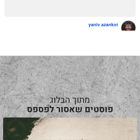
yaniv azankot
a year ago
מתוך הבלוג
פוסטים שאסור לפספס