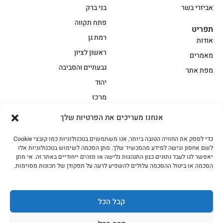
אביזרי בשר
בני ברק
פתח תקווה
תפריט
רמת גן
אודות
ראשון לציון
מאמרים
גבעתיים והסביבה
מפת אתר
יהוד
מרכז
אנחנו מעריכים את הפרטיות שלך
הקצביה
כדי לספק את החוויה הטובה ביותר, אנו משתמשים בטכנולוגיות כמו קובצי Cookie
אווז
בשר בקר משובח
לשם אחסון וגישה למידע מהמכשיר שלך. מתן הסכמה לשימוש בטכנולוגיות אלו
בשר בקר עגלה משובח
בשר למעשנת
יאפשר לנו לעבד נתונים כגון התנהגות גלישה או מזהים ייחודיים באתר זה. אי מתן
הסכמה או ביטול ההסכמה עלולים להשפיע לרעה על תפקודן של תכונות מסוימות.
הודו
חלקים אחוריים
טחונים – בשר טחון
טלה/כבש
מיוחדי מסורת
מיוחדי מסורת1
קבל הכל
נתחי פנים
עוף