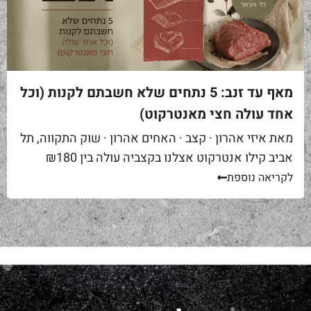
מאף עד זנב: 5 נתחים שלא חשבתם לקנות (וכל
אחד עולה חצי מאנטרקוט)
מאת איזי אהרון · קצב · האחים אהרון · שוק התקווה, תל
אביב קילו אנטרקוט אצלנו בקצביה עולה בין ₪180
ל-₪220. מחיר יפה – וגם מוצדק, כי זה...
לקריאה נוספת