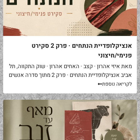
אנציקלופדיית הנתחים · פרק 2 סקירט
פנימי/חיצוני
מאת איזי אהרון · קצב · האחים אהרון · שוק התקווה, תל
אביב אנציקלופדיית הנתחים · פרק 2 מתוך סדרה אנשים
באים אליי בקצביה ומבקשים "סקירט". שאלה ראשונה...
לקריאה נוספת