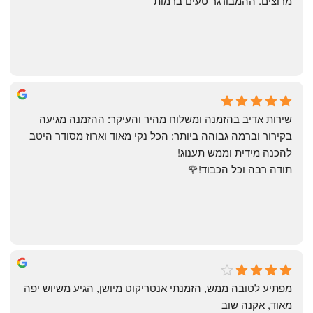
מרוצים. ההמבורגר טעים ברמות
May Azulay
a month ago
שירות אדיב בהזמנה ומשלוח מהיר והעיקר: ההזמנה מגיעה 
בקירור וברמה גבוהה ביותר: הכל נקי מאוד וארוז מסודר היטב 
להכנה מידית וממש תענוג!
תודה רבה וכל הכבוד!🌹
michal gottfried
4 months ago
מפתיע לטובה ממש, הזמנתי אנטריקוט מיושן, הגיע משיוש יפה 
מאוד, אקנה שוב