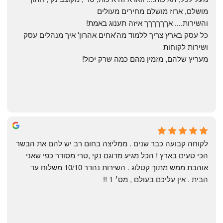
מושלם, ארוז מושלם מחירים מעולים
והשירות.... אךךךךךך איזה תענוג באמת!
כל עסק בארץ צריך ללמוד מה'אחים אהרון' איך מנהלים עסק 
ושירות לקוחות
מעריץ שלהם, מזמין מהם כמה שרק יכול!
Shahaf Bendarker
6 months ago
לקוחה קבועה כבר שנים . ממליצה בחום רב יש להם את הבשר 
הכי טעים בארץ ! הכל מגיע מדוגם נקי ,טרי מסודר כפי שאני 
אוהבת ממש מתוך קטלוג . השירות נהדר 10/10 משלוח עד 
הבית . אין עליכם בעולם , מס׳ 1 !!