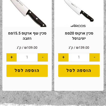
סכין ארקוס 20סמ
סכין שף ארקוס 15.5סמ
יוניברסל
רחבה
139.00
₪
/ ק"ג
109.00
₪
/ ק"ג
+
-
+
-
הוספה לסל
הוספה לסל