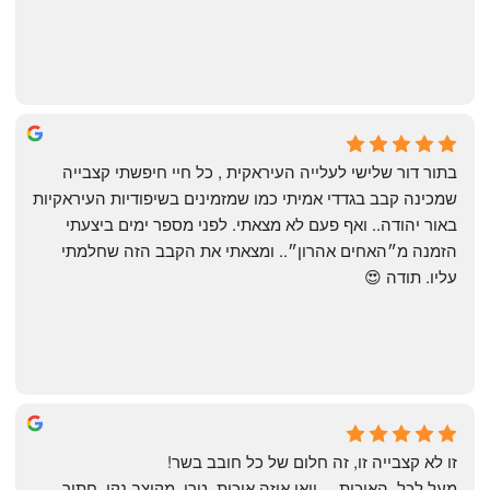
שי
4 months ago
בתור דור שלישי לעלייה העיראקית , כל חיי חיפשתי קצבייה 
שמכינה קבב בגדדי אמיתי כמו שמזמינים בשיפודיות העיראקיות 
באור יהודה.. ואף פעם לא מצאתי. לפני מספר ימים ביצעתי 
הזמנה מ״האחים אהרון״.. ומצאתי את הקבב הזה שחלמתי 
עליו. תודה 😍
Yonatan Menashe
6 months ago
זו לא קצבייה זו, זה חלום של כל חובב בשר!
מעל לכל, האיכות.... וואו איזה איכות, טרי, מקוצב נקי, חתוך 