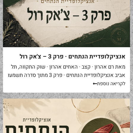
אנציקלופדיית הנתחים · פרק 3 – צ'אק רול
מאת רם אהרון · קצב · האחים אהרון · שוק התקווה, תל
אביב אנציקלופדיית הנתחים · פרק 3 מתוך סדרה תשמעו
סיפור. אתם באים לאחת ממסעדות הבשר הטובות...
לקריאה נוספת