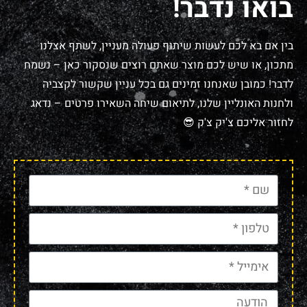
בואו נדבר!
בין אם בא לכם לעשות שיתוף פעולה מעניין, לשתף אצלנו
מתכון, או שיש לכם מוצר שאתם רוצים שנסקור כאן – נשמח
לדבר! כמובן שאנחנו זמינים גם בכל עניין שקשור לקצביה
ולחנות האונליין שלנו, לתיאום שיחה השאירו פרטים – נדאג
לחזור אליכם צ'יק צ'ק 😎