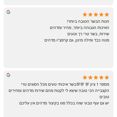
Annael Annael
8 months ago
חנות הבשר הטובה ביותר!
האיכות הגבוהה ביותר, מהיר ומדהים
שירות, בשר טרי רך וטעים
פטה כבד ופילה מינון, גם קרפצ'יו מדהים
The Artechology
a year ago
מספר 1 ציון 💯 💯💯בשר איכותי טעים מכל הסוגים טרי 
הקצבייה הכי טובה שיצא לי לקנות מהם שירות מדהים ומחירים 
טובים
יש גם עוף טבעי שזה בכלל פגז בקיצור מדהים אין עליכם