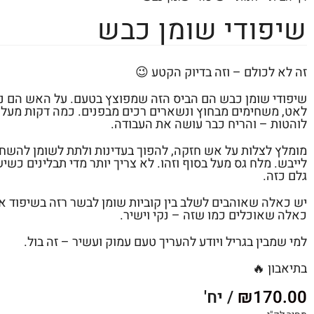
שיפודי שומן כבש
זה לא לכולם – וזה בדיוק הקטע 😉
שיפודי שומן כבש הם הביס הזה שמפוצץ בטעם. על האש הם נ
לאט, משחימים מבחוץ ונשארים רכים מבפנים. כמה דקות מעל 
לוהטות – והריח כבר עושה את העבודה.
מומלץ לצלות על אש חזקה, להפוך בעדינות ולתת לשומן להשחי
לייבש. מלח גס מעל בסוף וזהו. לא צריך יותר מדי תבלינים כשי
גלם כזה.
יש כאלה שאוהבים לשלב בין קוביות שומן לבשר רזה בשיפוד אח
כאלה שאוכלים כמו שזה – נקי וישיר.
למי שמבין בגריל ויודע להעריך טעם עמוק ועשיר – זה בול.
בתיאבון 🔥
170.00
₪
/ יח'