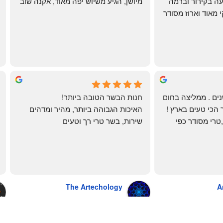
והעיקר: ההזמנה מגיעה בקירור וברמה 
מיושן, הגיע משיוש יפה מאוד, אקנה שוב
גבוהה ביותר: הכל נקי מאוד וארוז מסודר 
ממש תענוג!
🌹
mi
שי
4 months ago
לקוחה קבועה כבר שנים . ממליצה בחום 
חנות הבשר הטובה ביותר!
רב יש להם את הבשר הכי טעים בארץ ! 
האיכות הגבוהה ביותר, מהיר ומדהים
הכל מגיע מדוגם נקי ,טרי מסודר כפי 
שירות, בשר טרי רך וטעים
שאני אוהבת ממש מתוך קטלוג . השירות 
פטה כבד ופילה מינון, גם קרפצ'יו מדהים
נהדר 10/10 משלוח עד הבית . אין עליכם 
The Artechology
A
a year ago