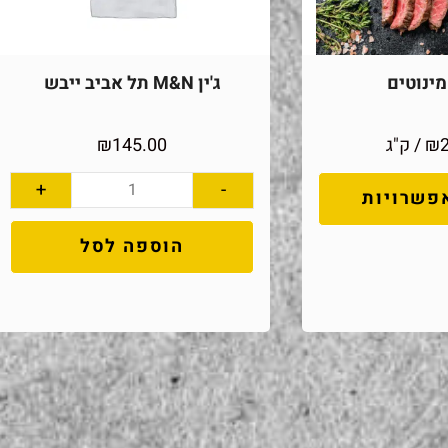
ינוטים
ג'ין M&N תל אביב ייבש
₪
/ ק"ג
145.00
₪
+
-
פשרויות
הוספה לסל