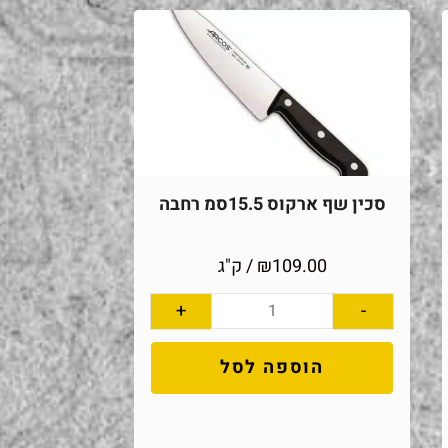
סכין שף ארקוס 15.5סמ רחבה
109.00
₪
/ ק"ג
+
-
הוספה לסל