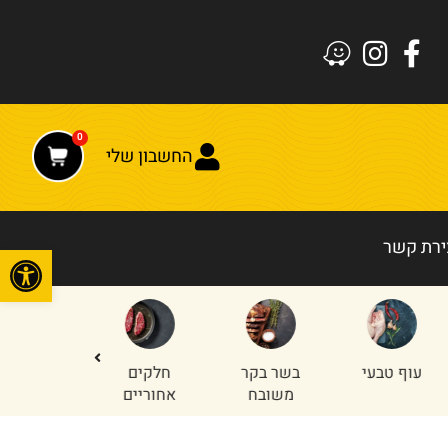
0
החשבון שלי
ירת קשר
פתח
עוף טבעי
בשר בקר
חלקים
טחון עוף
משובח
אחוריים
והודו