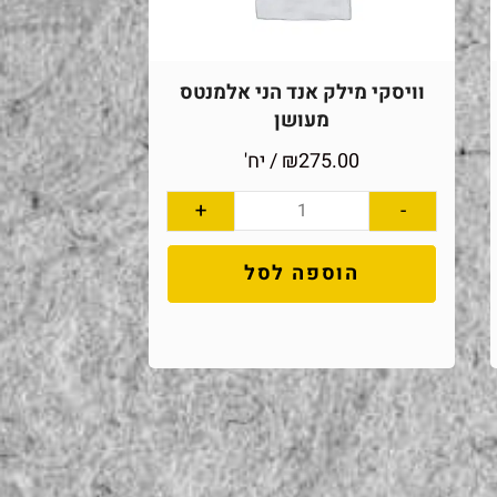
וויסקי מילק אנד הני אלמנטס
מעושן
275.00
₪
/ יח'
+
-
הוספה לסל