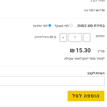
מחיר לק"ג
17.00
₪
ל-100 גרם
בחירת סוג כמות:
לפי משקל
לפי יחידות
יחידות
(כ-90 גרם ליחידה)
+
-
₪
15.30
סה״כ
*מחיר סופי יינתן לאחר שקילה
הערות לקצב
הוספה לסל