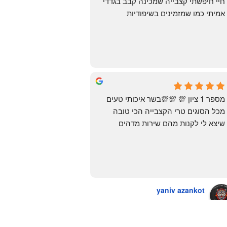
חיי חיפשתי קצבייה שמכינה קבב בגדדי 
אמיתי כמו שמזמינים בשיפודיות 
העיראקיות באור יהודה.. ואף פעם לא 
מצאתי. לפני מספר ימים ביצעתי הזמנה 
מ״האחים אהרון״.. ומצאתי את הקבב 
הזה שחלמתי עליו. תודה 😍
Yonatan Menashe
6 months ago
מספר 1 ציון 💯 💯💯בשר איכותי טעים 
מכל הסוגים טרי הקצבייה הכי טובה 
שיצא לי לקנות מהם שירות מדהים 
ומחירים טובים
יש גם עוף טבעי שזה בכלל פגז בקיצור 
מדהים אין עליכם
yaniv azankot
a year ago