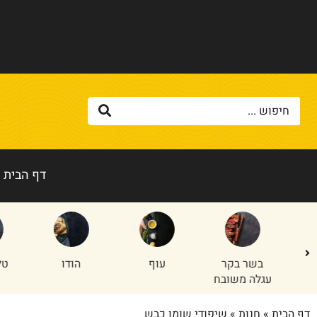
דף הבית
בשר בקר
עוף
הודו
טלה/
עגלה משובח
דף הבית
»
חנות
»
שיפודי שומן כבש