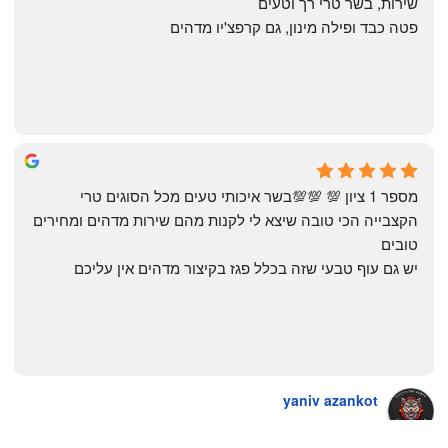
שירות, בשר טרי רך וטעים
פטה כבד ופילה מינון, גם קרפצ'יו מדהים
The Artechology
a year ago
מספר 1 ציון 💯 💯💯בשר איכותי טעים מכל הסוגים טרי 
הקצבייה הכי טובה שיצא לי לקנות מהם שירות מדהים ומחירים 
טובים
יש גם עוף טבעי שזה בכלל פגז בקיצור מדהים אין עליכם
yaniv azankot
a year ago