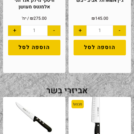
ג'ין M&N תל אביב ייבש
וויסקי מילק אנד הני
אלמנטס מעושן
145.00
₪
275.00
₪
/ יח'
+
-
+
-
הוספה לסל
הוספה לסל
אביזרי בשר
מבצע!