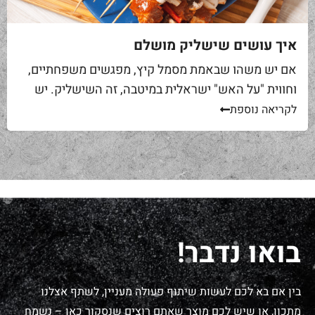
איך עושים שישליק מושלם
אם יש משהו שבאמת מסמל קיץ, מפגשים משפחתיים,
וחווית "על האש" ישראלית במיטבה, זה השישליק. יש
משהו במנה הזו שמצליח לשלב בין פשטות קלאסית
לקריאה נוספת
וטעמים מורכבים, ולהביא עמו...
בואו נדבר!
בין אם בא לכם לעשות שיתוף פעולה מעניין, לשתף אצלנו
מתכון, או שיש לכם מוצר שאתם רוצים שנסקור כאן – נשמח