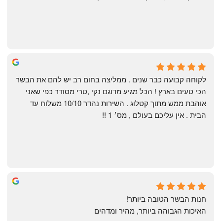
Shahaf Bendarker
6 months ago
לקוחה קבועה כבר שנים . ממליצה בחום רב יש להם את הבשר 
הכי טעים בארץ ! הכל מגיע מדוגם נקי ,טרי מסודר כפי שאני 
אוהבת ממש מתוך קטלוג . השירות נהדר 10/10 משלוח עד 
הבית . אין עליכם בעולם , מס׳ 1 !!
Annael Annael
9 months ago
חנות הבשר הטובה ביותר!
האיכות הגבוהה ביותר, מהיר ומדהים