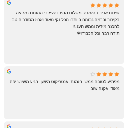
May Azulay
a month ago
שירות אדיב בהזמנה ומשלוח מהיר והעיקר: ההזמנה מגיעה 
בקירור וברמה גבוהה ביותר: הכל נקי מאוד וארוז מסודר היטב 
להכנה מידית וממש תענוג!
תודה רבה וכל הכבוד!🌹
michal gottfried
4 months ago
מפתיע לטובה ממש, הזמנתי אנטריקוט מיושן, הגיע משיוש יפה 
מאוד, אקנה שוב
שי