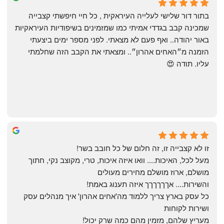
4 months ago
בתור דור שלישי לעלייה העיראקית , כל חיי חיפשתי קצבייה 
שמכינה קבב בגדדי אמיתי כמו שמזמינים בשיפודיות העיראקיות 
באור יהודה.. ואף פעם לא מצאתי. לפני מספר ימים ביצעתי 
הזמנה מ״האחים אהרון״.. ומצאתי את הקבב הזה שחלמתי 
עליו. תודה 😍
Yonatan Menashe
6 months ago
זו לא קצבייה זו, זה חלום של כל חובב בשר!
מעל לכל, האיכות.... וואו איזה איכות, טרי, מקוצב נקי, חתוך 
מושלם, ארוז מושלם מחירים מעולים
והשירות.... אךךךךךך איזה תענוג באמת!
כל עסק בארץ צריך ללמוד מה'אחים אהרון' איך מנהלים עסק 
ושירות לקוחות
מעריץ שלהם, מזמין מהם כמה שרק יכול!