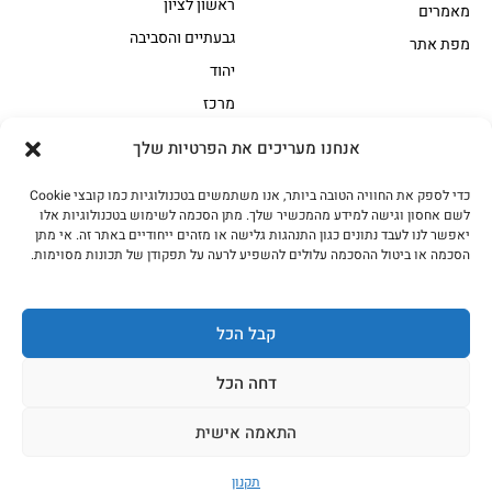
ראשון לציון
מאמרים
גבעתיים והסביבה
מפת אתר
יהוד
מרכז
אנחנו מעריכים את הפרטיות שלך
הקצביה
כדי לספק את החוויה הטובה ביותר, אנו משתמשים בטכנולוגיות כמו קובצי Cookie
אווז
בשר בקר משובח
לשם אחסון וגישה למידע מהמכשיר שלך. מתן הסכמה לשימוש בטכנולוגיות אלו
בשר בקר עגלה משובח
בשר למעשנת
יאפשר לנו לעבד נתונים כגון התנהגות גלישה או מזהים ייחודיים באתר זה. אי מתן
הסכמה או ביטול ההסכמה עלולים להשפיע לרעה על תפקודן של תכונות מסוימות.
הודו
חלקים אחוריים
טחונים – בשר טחון
טלה/כבש
מיוחדי מסורת
מיוחדי מסורת1
קבל הכל
נתחי פנים
עוף
דחה הכל
עוף טבעי
על האש
התאמה אישית
כל הזכויות שמורות האחים אהרון 2023
תקנון