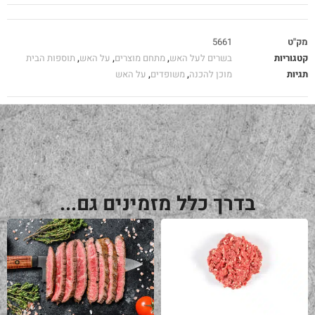
מק"ט
5661
קטגוריות
בשרים לעל האש
,
מתחם מוצרים
,
על האש
,
תוספות הבית
תגיות
מוכן להכנה
,
משופדים
,
על האש
בדרך כלל מזמינים גם...