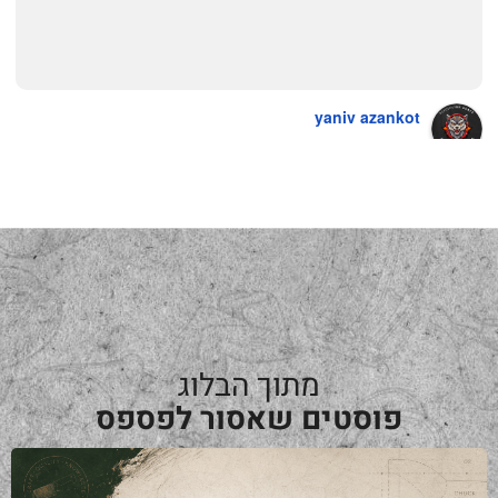
yaniv azankot
a year ago
מתוך הבלוג
פוסטים שאסור לפספס