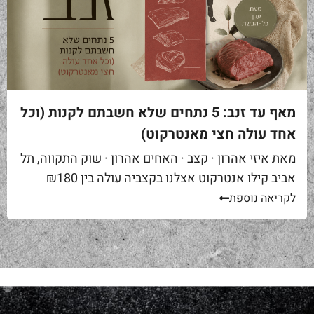
מאף עד זנב: 5 נתחים שלא חשבתם לקנות (וכל
אחד עולה חצי מאנטרקוט)
מאת איזי אהרון · קצב · האחים אהרון · שוק התקווה, תל
אביב קילו אנטרקוט אצלנו בקצביה עולה בין ₪180
ל-₪220. מחיר יפה – וגם מוצדק, כי זה...
לקריאה נוספת