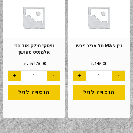
ג'ין M&N תל אביב ייבש
וויסקי מילק אנד הני
אלמנטס מעושן
145.00
₪
275.00
₪
/ יח'
+
-
+
-
הוספה לסל
הוספה לסל