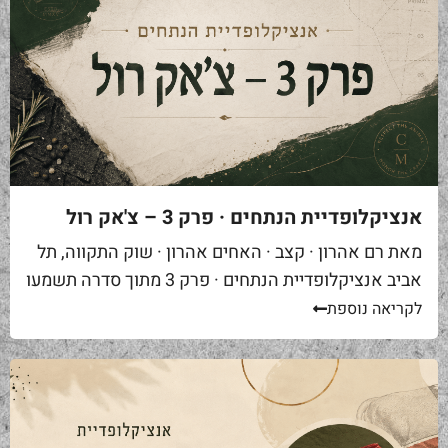
אנציקלופדיית הנתחים · פרק 3 – צ'אק רול
מאת רם אהרון · קצב · האחים אהרון · שוק התקווה, תל
אביב אנציקלופדיית הנתחים · פרק 3 מתוך סדרה תשמעו
סיפור. אתם באים לאחת ממסעדות הבשר הטובות...
לקריאה נוספת