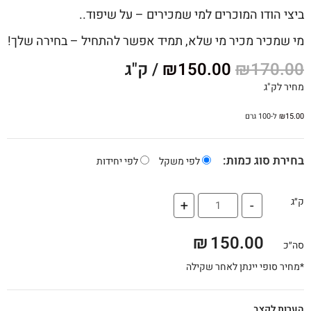
ביצי הודו המוכרים למי שמכירים – על שיפוד..
מי שמכיר מכיר מי שלא, תמיד אפשר להתחיל – בחירה שלך!
170.00
₪
150.00
₪
/ ק"ג
מחיר לק"ג
15.00
₪
ל-100 גרם
בחירת סוג כמות:
לפי משקל
לפי יחידות
ק״ג
+
-
₪
150.00
סה״כ
*מחיר סופי יינתן לאחר שקילה
הערות לקצב