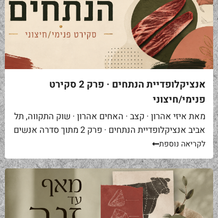
אנציקלופדיית הנתחים · פרק 2 סקירט
פנימי/חיצוני
מאת איזי אהרון · קצב · האחים אהרון · שוק התקווה, תל
אביב אנציקלופדיית הנתחים · פרק 2 מתוך סדרה אנשים
באים אליי בקצביה ומבקשים "סקירט". שאלה ראשונה...
לקריאה נוספת