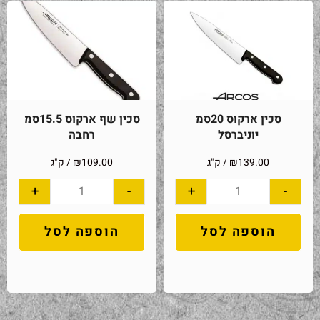
סכין ארקוס 20סמ
סכין שף ארקוס 15.5סמ
יוניברסל
רחבה
139.00
₪
/ ק"ג
109.00
₪
/ ק"ג
+
-
+
-
הוספה לסל
הוספה לסל