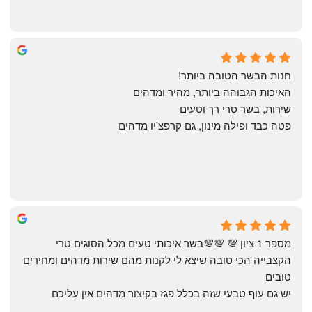
Annael Annael
8 months ago
חנות הבשר הטובה ביותר!
האיכות הגבוהה ביותר, מהיר ומדהים
שירות, בשר טרי רך וטעים
פטה כבד ופילה מינון, גם קרפצ'יו מדהים
The Artechology
a year ago
מספר 1 ציון 💯 💯💯בשר איכותי טעים מכל הסוגים טרי 
הקצבייה הכי טובה שיצא לי לקנות מהם שירות מדהים ומחירים 
טובים
יש גם עוף טבעי שזה בכלל פגז בקיצור מדהים אין עליכם