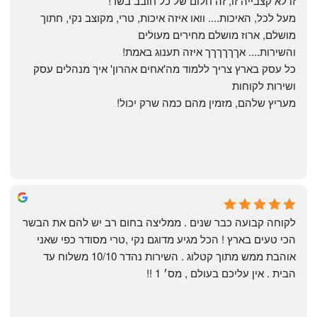
זו לא קצבייה זו, זה חלום של כל חובב בשר!
מעל לכל, האיכות.... וואו איזה איכות, טרי, מקוצב נקי, חתוך 
מושלם, ארוז מושלם מחירים מעולים
והשירות.... אךךךךךך איזה תענוג באמת!
כל עסק בארץ צריך ללמוד מה'אחים אהרון' איך מנהלים עסק 
ושירות לקוחות
מעריץ שלהם, מזמין מהם כמה שרק יכול!
Shahaf Bendarker
6 months ago
לקוחה קבועה כבר שנים . ממליצה בחום רב יש להם את הבשר 
הכי טעים בארץ ! הכל מגיע מדוגם נקי ,טרי מסודר כפי שאני 
אוהבת ממש מתוך קטלוג . השירות נהדר 10/10 משלוח עד 
הבית . אין עליכם בעולם , מס׳ 1 !!