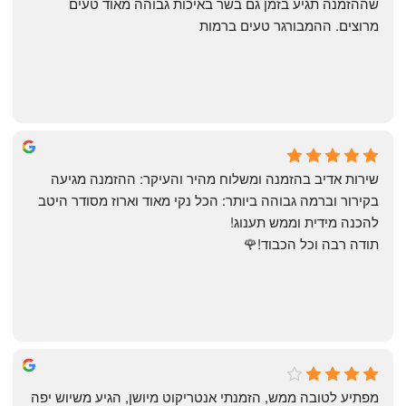
שההזמנה תגיע בזמן גם בשר באיכות גבוהה מאוד טעים 
מרוצים. ההמבורגר טעים ברמות
May Azulay
a month ago
שירות אדיב בהזמנה ומשלוח מהיר והעיקר: ההזמנה מגיעה 
בקירור וברמה גבוהה ביותר: הכל נקי מאוד וארוז מסודר היטב 
להכנה מידית וממש תענוג!
תודה רבה וכל הכבוד!🌹
michal gottfried
4 months ago
מפתיע לטובה ממש, הזמנתי אנטריקוט מיושן, הגיע משיוש יפה 