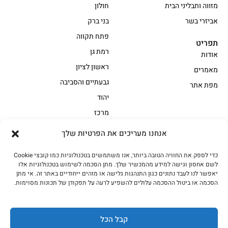
מזווה ותבליני הבית
חולון
אביזרי בשר
בני ברק
פתח תקווה
תפריט
רמת גן
אודות
ראשון לציון
מאמרים
גבעתיים והסביבה
מפת אתר
יהוד
מרכז
אנחנו מעריכים את הפרטיות שלך
הקצביה
כדי לספק את החוויה הטובה ביותר, אנו משתמשים בטכנולוגיות כמו קובצי Cookie
אווז
בשר בקר משובח
לשם אחסון וגישה למידע מהמכשיר שלך. מתן הסכמה לשימוש בטכנולוגיות אלו
בשר בקר עגלה משובח
בשר למעשנת
יאפשר לנו לעבד נתונים כגון התנהגות גלישה או מזהים ייחודיים באתר זה. אי מתן
הסכמה או ביטול ההסכמה עלולים להשפיע לרעה על תפקודן של תכונות מסוימות.
הודו
חלקים אחוריים
טחונים – בשר טחון
טלה/כבש
מיוחדי מסורת
מיוחדי מסורת1
קבל הכל