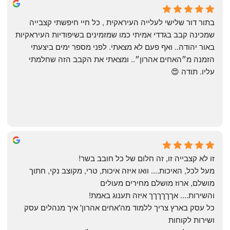
שי
4 months ago
בתור דור שלישי לעלייה העיראקית , כל חיי חיפשתי קצבייה 
שמכינה קבב בגדדי אמיתי כמו שמזמינים בשיפודיות העיראקיות 
באור יהודה.. ואף פעם לא מצאתי. לפני מספר ימים ביצעתי 
הזמנה מ״האחים אהרון״.. ומצאתי את הקבב הזה שחלמתי 
עליו. תודה 😍
Yonatan Menashe
6 months ago
זו לא קצבייה זו, זה חלום של כל חובב בשר!
מעל לכל, האיכות.... וואו איזה איכות, טרי, מקוצב נקי, חתוך 
מושלם, ארוז מושלם מחירים מעולים
והשירות.... אךךךךךך איזה תענוג באמת!
כל עסק בארץ צריך ללמוד מה'אחים אהרון' איך מנהלים עסק 
ושירות לקוחות