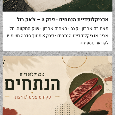
אנציקלופדיית הנתחים · פרק 3 – צ'אק רול
מאת רם אהרון · קצב · האחים אהרון · שוק התקווה, תל
אביב אנציקלופדיית הנתחים · פרק 3 מתוך סדרה תשמעו
סיפור. אתם באים לאחת ממסעדות הבשר הטובות...
לקריאה נוספת