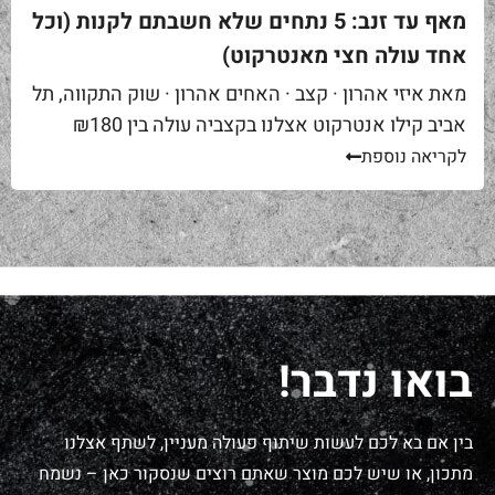
מאף עד זנב: 5 נתחים שלא חשבתם לקנות (וכל
אחד עולה חצי מאנטרקוט)
מאת איזי אהרון · קצב · האחים אהרון · שוק התקווה, תל
אביב קילו אנטרקוט אצלנו בקצביה עולה בין ₪180
ל-₪220. מחיר יפה – וגם מוצדק, כי זה...
לקריאה נוספת
בואו נדבר!
בין אם בא לכם לעשות שיתוף פעולה מעניין, לשתף אצלנו
מתכון, או שיש לכם מוצר שאתם רוצים שנסקור כאן – נשמח