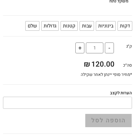
משקל נתח
דקות
בינוניות
עבות
קטנות
גדולות
שלם
ק״ג
+
-
₪
120.00
סה״כ
*מחיר סופי יינתן לאחר שקילה
הערות לקצב
הוספה לסל