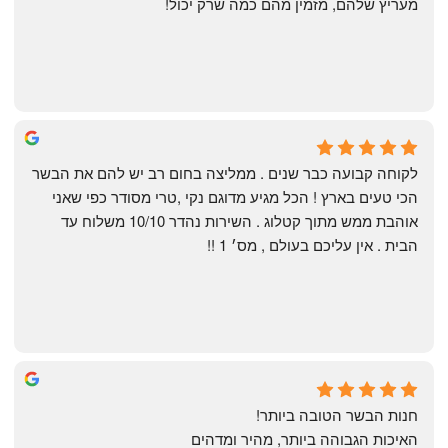
מעריץ שלהם, מזמין מהם כמה שרק יכול!
Shahaf Bendarker
6 months ago
לקוחה קבועה כבר שנים . ממליצה בחום רב יש להם את הבשר 
הכי טעים בארץ ! הכל מגיע מדוגם נקי ,טרי מסודר כפי שאני 
אוהבת ממש מתוך קטלוג . השירות נהדר 10/10 משלוח עד 
הבית . אין עליכם בעולם , מס׳ 1 !!
Annael Annael
8 months ago
חנות הבשר הטובה ביותר!
האיכות הגבוהה ביותר, מהיר ומדהים