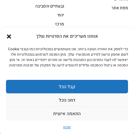
גבעתיים והסביבה
מפת אתר
יהוד
מרכז
אנחנו מעריכים את הפרטיות שלך
הקצביה
כדי לספק את החוויה הטובה ביותר, אנו משתמשים בטכנולוגיות כמו קובצי Cookie
אווז
בשר בקר משובח
לשם אחסון וגישה למידע מהמכשיר שלך. מתן הסכמה לשימוש בטכנולוגיות אלו
בשר בקר עגלה משובח
בשר למעשנת
יאפשר לנו לעבד נתונים כגון התנהגות גלישה או מזהים ייחודיים באתר זה. אי מתן
הסכמה או ביטול ההסכמה עלולים להשפיע לרעה על תפקודן של תכונות מסוימות.
הודו
חלקים אחוריים
טחונים – בשר טחון
טלה/כבש
מיוחדי מסורת
מיוחדי מסורת1
קבל הכל
נתחי פנים
עוף
דחה הכל
עוף טבעי
על האש
התאמה אישית
כל הזכויות שמורות האחים אהרון 2023
תקנון
עיצוב ובניית האתר בשיתוף Kfir Dgital