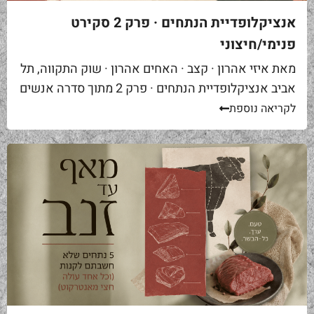
אנציקלופדיית הנתחים · פרק 2 סקירט
פנימי/חיצוני
מאת איזי אהרון · קצב · האחים אהרון · שוק התקווה, תל
אביב אנציקלופדיית הנתחים · פרק 2 מתוך סדרה אנשים
באים אליי בקצביה ומבקשים "סקירט". שאלה ראשונה...
לקריאה נוספת