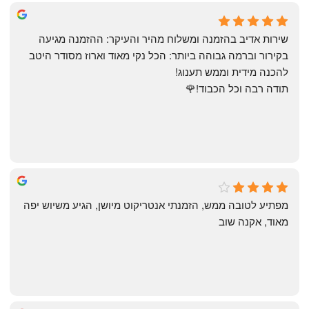
May Azulay
a month ago
שירות אדיב בהזמנה ומשלוח מהיר והעיקר: ההזמנה מגיעה 
בקירור וברמה גבוהה ביותר: הכל נקי מאוד וארוז מסודר היטב 
להכנה מידית וממש תענוג!
תודה רבה וכל הכבוד!🌹
michal gottfried
4 months ago
מפתיע לטובה ממש, הזמנתי אנטריקוט מיושן, הגיע משיוש יפה 
מאוד, אקנה שוב