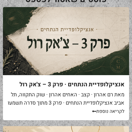
אנציקלופדיית הנתחים · פרק 3 – צ'אק רול
מאת רם אהרון · קצב · האחים אהרון · שוק התקווה, תל
אביב אנציקלופדיית הנתחים · פרק 3 מתוך סדרה תשמעו
סיפור. אתם באים לאחת ממסעדות הבשר הטובות...
לקריאה נוספת