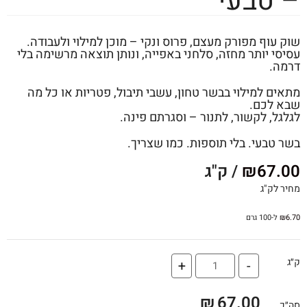
– טבעי
שוק עוף מפורק מעצם, פרוס ונקי – מוכן למילוי ולעבודה.
עסיסי יותר מחזה, סלחני באפייה, ונותן תוצאה מרשימה בלי
דרמה.
מתאים למילוי בבשר טחון, עשבי תיבול, פטריות או כל מה
שבא לכם.
לגלגל, לקשור, לתנור – וסגרתם פינה.
בשר טבעי. בלי תוספות. כמו שצריך.
67.00
₪
/ ק"ג
מחיר לק"ג
6.70
₪
ל-100 גרם
ק״ג
+
-
₪
67.00
סה״כ