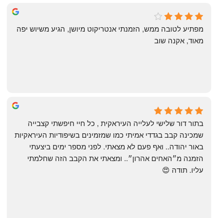
michal gottfried
4 months ago
מפתיע לטובה ממש, הזמנתי אנטריקוט מיושן, הגיע משיוש יפה 
מאוד, אקנה שוב
שי
4 months ago
בתור דור שלישי לעלייה העיראקית , כל חיי חיפשתי קצבייה 
שמכינה קבב בגדדי אמיתי כמו שמזמינים בשיפודיות העיראקיות 
באור יהודה.. ואף פעם לא מצאתי. לפני מספר ימים ביצעתי 
הזמנה מ״האחים אהרון״.. ומצאתי את הקבב הזה שחלמתי 
עליו. תודה 😍