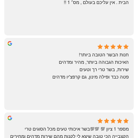
הבית . אין עליכם בעולם , מס׳ 1 !!
Annael Annael
8 months ago
חנות הבשר הטובה ביותר!
האיכות הגבוהה ביותר, מהיר ומדהים
שירות, בשר טרי רך וטעים
פטה כבד ופילה מינון, גם קרפצ'יו מדהים
The Artechology
a year ago
מספר 1 ציון 💯 💯💯בשר איכותי טעים מכל הסוגים טרי 
הקצבייה הכי טובה שיצא לי לקנות מהם שירות מדהים ומחירים 