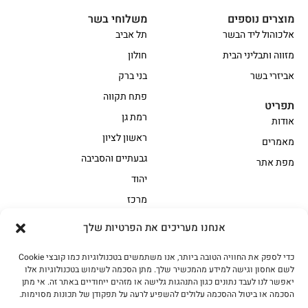
מוצרים נוספים
משלוחי בשר
אלכוהול ליד הבשר
תל אביב
מזווה ותבליני הבית
חולון
אביזרי בשר
בני ברק
פתח תקווה
תפריט
רמת גן
אודות
ראשון לציון
מאמרים
גבעתיים והסביבה
מפת אתר
יהוד
מרכז
אנחנו מעריכים את הפרטיות שלך
הקצביה
כדי לספק את החוויה הטובה ביותר, אנו משתמשים בטכנולוגיות כמו קובצי Cookie
אווז
בשר בקר משובח
לשם אחסון וגישה למידע מהמכשיר שלך. מתן הסכמה לשימוש בטכנולוגיות אלו
בשר בקר עגלה משובח
בשר למעשנת
יאפשר לנו לעבד נתונים כגון התנהגות גלישה או מזהים ייחודיים באתר זה. אי מתן
הסכמה או ביטול ההסכמה עלולים להשפיע לרעה על תפקודן של תכונות מסוימות.
הודו
חלקים אחוריים