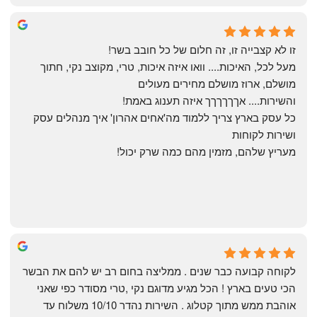
Yonatan Menashe
6 months ago
זו לא קצבייה זו, זה חלום של כל חובב בשר!
מעל לכל, האיכות.... וואו איזה איכות, טרי, מקוצב נקי, חתוך 
מושלם, ארוז מושלם מחירים מעולים
והשירות.... אךךךךךך איזה תענוג באמת!
כל עסק בארץ צריך ללמוד מה'אחים אהרון' איך מנהלים עסק 
ושירות לקוחות
מעריץ שלהם, מזמין מהם כמה שרק יכול!
Shahaf Bendarker
6 months ago
לקוחה קבועה כבר שנים . ממליצה בחום רב יש להם את הבשר 
הכי טעים בארץ ! הכל מגיע מדוגם נקי ,טרי מסודר כפי שאני 
אוהבת ממש מתוך קטלוג . השירות נהדר 10/10 משלוח עד 