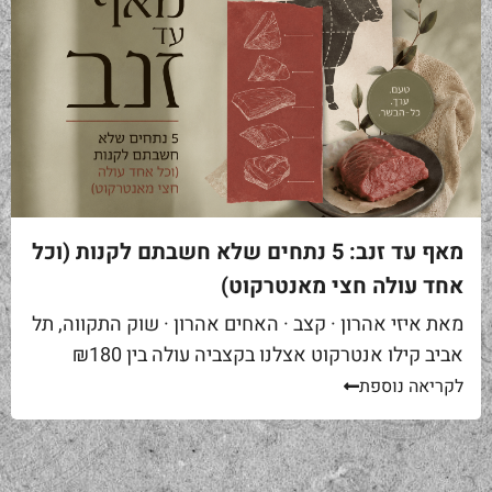
מאף עד זנב: 5 נתחים שלא חשבתם לקנות (וכל
אחד עולה חצי מאנטרקוט)
מאת איזי אהרון · קצב · האחים אהרון · שוק התקווה, תל
אביב קילו אנטרקוט אצלנו בקצביה עולה בין ₪180
ל-₪220. מחיר יפה – וגם מוצדק, כי זה...
לקריאה נוספת