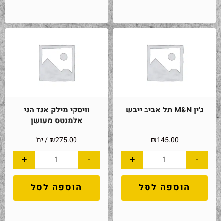
ג'ין M&N תל אביב ייבש
וויסקי מילק אנד הני
אלמנטס מעושן
145.00
₪
275.00
₪
/ יח'
+
-
+
-
הוספה לסל
הוספה לסל