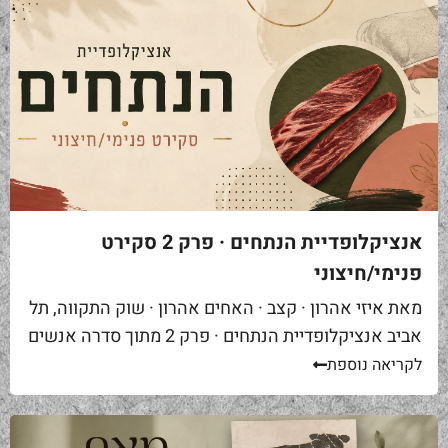
אנציקלופדיית הנתחים · פרק 2 סקירט
פנימי/חיצוני
מאת איזי אהרון · קצב · האחים אהרון · שוק התקווה, תל
אביב אנציקלופדיית הנתחים · פרק 2 מתוך סדרה אנשים
באים אליי בקצביה ומבקשים "סקירט". שאלה ראשונה...
לקריאה נוספת