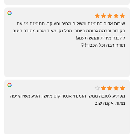
May Azulay
a month ago
שירות אדיב בהזמנה ומשלוח מהיר והעיקר: ההזמנה מגיעה 
בקירור וברמה גבוהה ביותר: הכל נקי מאוד וארוז מסודר היטב 
להכנה מידית וממש תענוג!
תודה רבה וכל הכבוד!🌹
michal gottfried
4 months ago
מפתיע לטובה ממש, הזמנתי אנטריקוט מיושן, הגיע משיוש יפה 
מאוד, אקנה שוב