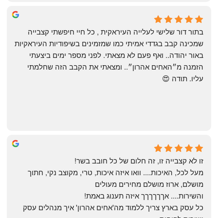
שי
4 months ago
בתור דור שלישי לעלייה העיראקית , כל חיי חיפשתי קצבייה 
שמכינה קבב בגדדי אמיתי כמו שמזמינים בשיפודיות העיראקיות 
באור יהודה.. ואף פעם לא מצאתי. לפני מספר ימים ביצעתי 
הזמנה מ״האחים אהרון״.. ומצאתי את הקבב הזה שחלמתי 
עליו. תודה 😍
Yonatan Menashe
6 months ago
זו לא קצבייה זו, זה חלום של כל חובב בשר!
מעל לכל, האיכות.... וואו איזה איכות, טרי, מקוצב נקי, חתוך 
מושלם, ארוז מושלם מחירים מעולים
והשירות.... אךךךךךך איזה תענוג באמת!
כל עסק בארץ צריך ללמוד מה'אחים אהרון' איך מנהלים עסק 