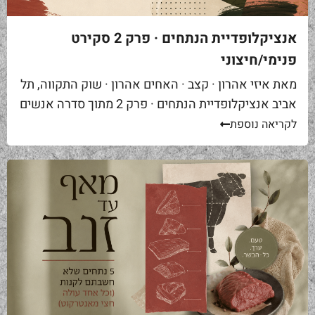
אנציקלופדיית הנתחים · פרק 2 סקירט
פנימי/חיצוני
מאת איזי אהרון · קצב · האחים אהרון · שוק התקווה, תל
אביב אנציקלופדיית הנתחים · פרק 2 מתוך סדרה אנשים
באים אליי בקצביה ומבקשים "סקירט". שאלה ראשונה...
לקריאה נוספת