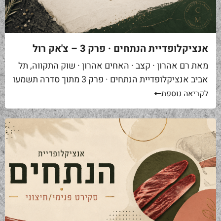
אנציקלופדיית הנתחים · פרק 3 – צ'אק רול
מאת רם אהרון · קצב · האחים אהרון · שוק התקווה, תל
אביב אנציקלופדיית הנתחים · פרק 3 מתוך סדרה תשמעו
סיפור. אתם באים לאחת ממסעדות הבשר הטובות...
לקריאה נוספת