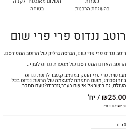
כשרות
תשלום מאובטח לקניה
בהשגחת הרבנות
בטוחה
רוטב ננדוס פרי פרי שום
רוטב ננדוס פרי פרי שום, הגרסה גרליק של הרוטב המפורסם.
הרוטב האדום המפורסם של מסעדת ננדוס לעוף..
מברשית פרי פרי הופק במוזמביק,עבר לרשת ננדוס
ביוהנסבורג, משם התפתח למעצמה של הרשת ננדוס בכל
העולם, גם בישראל אי שם בעבר,זוכרים?טעם ממכר..
25.00
₪
/ יח'
2.50
₪
ל-100 גרם
0 גרם