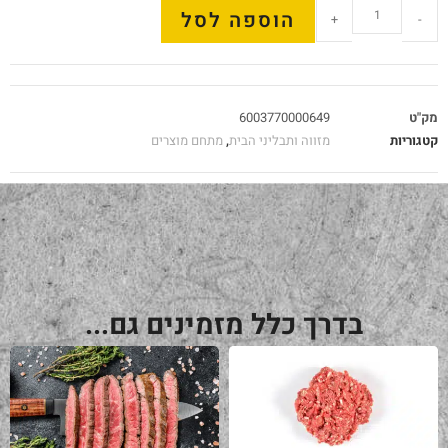
הוספה לסל
+
-
מק"ט
6003770000649
קטגוריות
מזווה ותבליני הבית
,
מתחם מוצרים
בדרך כלל מזמינים גם...