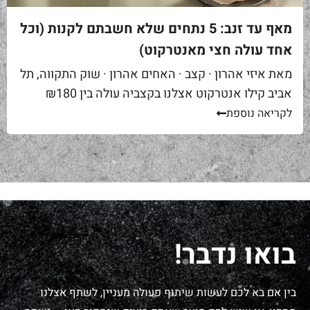
מאף עד זנב: 5 נתחים שלא חשבתם לקנות (וכל
אחד עולה חצי מאנטרקוט)
מאת איזי אהרון · קצב · האחים אהרון · שוק התקווה, תל
אביב קילו אנטרקוט אצלנו בקצביה עולה בין ₪180
ל-₪220. מחיר יפה – וגם מוצדק, כי זה...
לקריאה נוספת
בואו נדבר!
בין אם בא לכם לעשות שיתוף פעולה מעניין, לשתף אצלנו