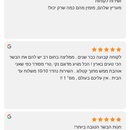
ושירות לקוחות
מעריץ שלהם, מזמין מהם כמה שרק יכול!
Shahaf Bendarker
6 months ago
לקוחה קבועה כבר שנים . ממליצה בחום רב יש להם את הבשר 
הכי טעים בארץ ! הכל מגיע מדוגם נקי ,טרי מסודר כפי שאני 
אוהבת ממש מתוך קטלוג . השירות נהדר 10/10 משלוח עד 
הבית . אין עליכם בעולם , מס׳ 1 !!
Annael Annael
8 months ago
חנות הבשר הטובה ביותר!