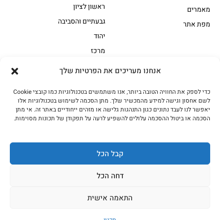
ראשון לציון
מאמרים
גבעתיים והסביבה
מפת אתר
יהוד
מרכז
אנחנו מעריכים את הפרטיות שלך
הקצביה
כדי לספק את החוויה הטובה ביותר, אנו משתמשים בטכנולוגיות כמו קובצי Cookie
אווז
בשר בקר משובח
לשם אחסון וגישה למידע מהמכשיר שלך. מתן הסכמה לשימוש בטכנולוגיות אלו
בשר בקר עגלה משובח
בשר למעשנת
יאפשר לנו לעבד נתונים כגון התנהגות גלישה או מזהים ייחודיים באתר זה. אי מתן
הסכמה או ביטול ההסכמה עלולים להשפיע לרעה על תפקודן של תכונות מסוימות.
הודו
חלקים אחוריים
טחונים – בשר טחון
טלה/כבש
מיוחדי מסורת
מיוחדי מסורת1
קבל הכל
נתחי פנים
עוף
דחה הכל
עוף טבעי
על האש
התאמה אישית
כל הזכויות שמורות האחים אהרון 2023