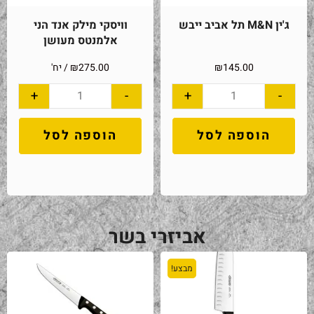
ג'ין M&N תל אביב ייבש
וויסקי מילק אנד הני
אלמנטס מעושן
145.00
₪
275.00
₪
/ יח'
+
-
+
-
הוספה לסל
הוספה לסל
אביזרי בשר
מבצע!