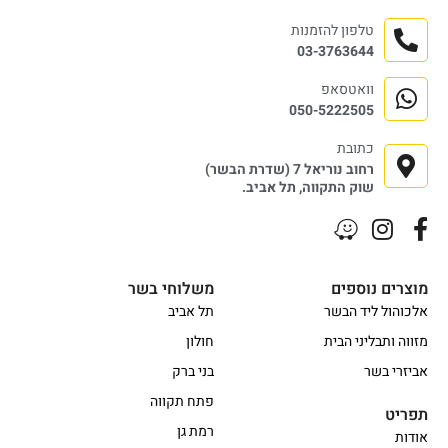
טלפון להזמנות
03-3763644
וואטסאפ
050-5222505
כתובת
רחוב נוריאל 7 (שדרת הבשר)
שוק התקווה, תל אביב.
מוצרים נוספים
משלוחי בשר
אלכוהול ליד הבשר
תל אביב
מזווה ותבליני הבית
חולון
אביזרי בשר
בני ברק
פתח תקווה
תפריט
רמת גן
אודות