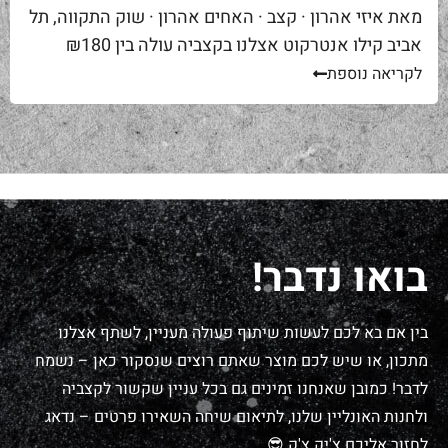
מאת איזי אהרון · קצב · האחים אהרון · שוק התקווה, תל
אביב קילו אנטרקוט אצלנו בקצביה עולה בין ₪180
ל-₪220. מחיר יפה – וגם מוצדק, כי זה...
לקריאה נוספת
בואו נדבר!
בין אם בא לכם לעשות שיתוף פעולה מעניין, לשתף אצלנו
מתכון, או שיש לכם מוצר שאתם רוצים שנסקור כאן – נשמח
לדבר! כמובן שאנחנו זמינים גם בכל עניין שקשור לקצביה
ולחנות האונליין שלנו, לתיאום שיחה השאירו פרטים – נדאג
לחזור אליכם צ'יק צ'ק 😎