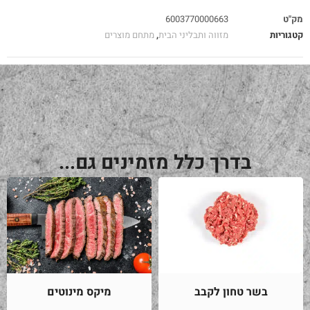
מק"ט
6003770000663
קטגוריות
מזווה ותבליני הבית
,
מתחם מוצרים
בדרך כלל מזמינים גם...
בשר טחון לקבב
מיקס מינוטים