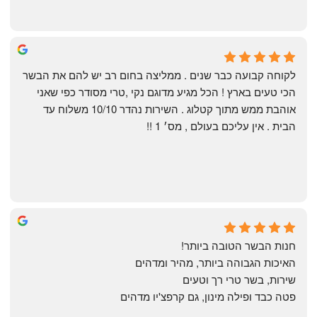
Shahaf Bendarker
6 months ago
לקוחה קבועה כבר שנים . ממליצה בחום רב יש להם את הבשר 
הכי טעים בארץ ! הכל מגיע מדוגם נקי ,טרי מסודר כפי שאני 
אוהבת ממש מתוך קטלוג . השירות נהדר 10/10 משלוח עד 
הבית . אין עליכם בעולם , מס׳ 1 !!
Annael Annael
9 months ago
חנות הבשר הטובה ביותר!
האיכות הגבוהה ביותר, מהיר ומדהים
שירות, בשר טרי רך וטעים
פטה כבד ופילה מינון, גם קרפצ'יו מדהים