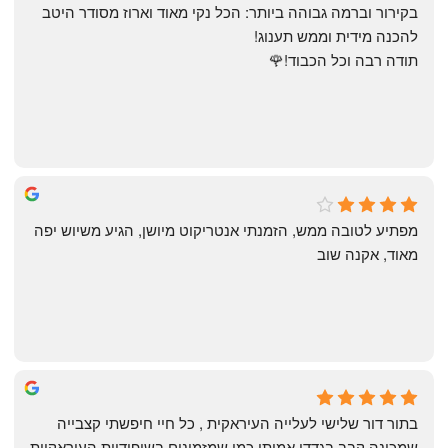
בקירור וברמה גבוהה ביותר: הכל נקי מאוד וארוז מסודר היטב 
להכנה מידית וממש תענוג!
תודה רבה וכל הכבוד!🌹
michal gottfried
4 months ago
מפתיע לטובה ממש, הזמנתי אנטריקוט מיושן, הגיע משיוש יפה 
מאוד, אקנה שוב
שי
4 months ago
בתור דור שלישי לעלייה העיראקית , כל חיי חיפשתי קצבייה 
שמכינה קבב בגדדי אמיתי כמו שמזמינים בשיפודיות העיראקיות 