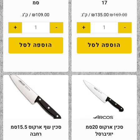
17
סמ
169.00
₪
135.00
₪
/ ק"ג
109.00
₪
/ ק"ג
+
-
+
-
הוספה לסל
הוספה לסל
סכין ארקוס 20סמ
סכין שף ארקוס 15.5סמ
יוניברסל
רחבה