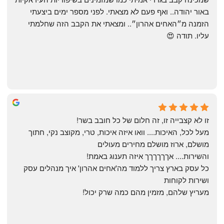
באור יהודה.. ואף פעם לא מצאתי. לפני מספר ימים ביצעתי 
הזמנה מ״האחים אהרון״.. ומצאתי את הקבב הזה שחלמתי 
עליו. תודה 😍
Yonatan Menashe
6 months ago
זו לא קצבייה זו, זה חלום של כל חובב בשר!
מעל לכל, האיכות.... וואו איזה איכות, טרי, מקוצב נקי, חתוך 
מושלם, ארוז מושלם מחירים מעולים
והשירות.... אךךךךךך איזה תענוג באמת!
כל עסק בארץ צריך ללמוד מה'אחים אהרון' איך מנהלים עסק 
ושירות לקוחות
מעריץ שלהם, מזמין מהם כמה שרק יכול!