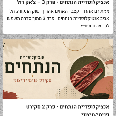
אנציקלופדיית הנתחים · פרק 3 – צ'אק רול
מאת רם אהרון · קצב · האחים אהרון · שוק התקווה, תל
אביב אנציקלופדיית הנתחים · פרק 3 מתוך סדרה תשמעו
סיפור. אתם באים לאחת ממסעדות הבשר הטובות...
לקריאה נוספת
אנציקלופדיית הנתחים · פרק 2 סקירט
פנימי/חיצוני