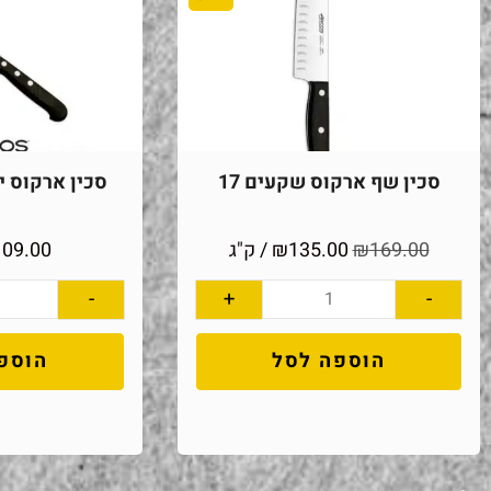
סכין שף ארקוס שקעים 17
סכין ארקוס יוני
169.00
₪
135.00
₪
/ ק"ג
109.00
-
+
-
הוספה לסל
הוספ