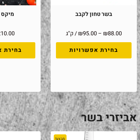
בשר טחון לקבב
מיקס מ
88.00
₪
–
95.00
₪
/ ק"ג
210.00
בחירת אפשרויות
בחירת א
אביזרי בשר
מבצע!