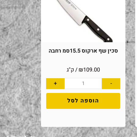
סכין שף ארקוס 15.5סמ רחבה
109.00
₪
/ ק"ג
+
-
הוספה לסל