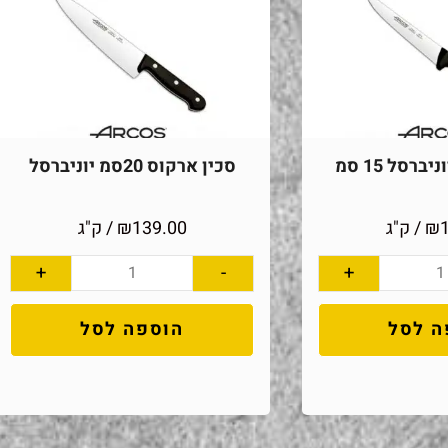
ברסל 15 סמ
סכין ארקוס 20סמ יוניברסל
₪
/ ק"ג
139.00
₪
/ ק"ג
+
-
+
ה לסל
הוספה לסל