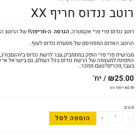
רוטב ננדוס חריף XX
רוטב ננדוס פרי פרי אקסטרה,
הגרסה ה-חריפה!!
של הרוטב המ
הרוטב האדום המפורסם של מסעדת ננדוס לעוף..
מברשית פרי פרי הופק במוזמביק,עבר לרשת ננדוס ביוהנסבורג,
התפתח למעצמה של הרשת ננדוס בכל העולם, גם בישראל אי 
בעבר,זוכרים?טעם ממכר..
25.00
₪
/ יח'
2.50
₪
ל-100 גרם
0 גרם
הוספה לסל
+
-