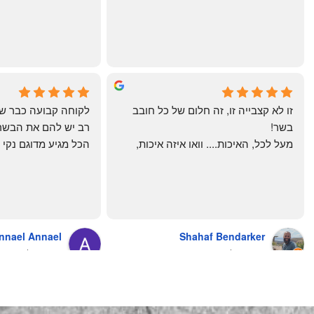
מרוצים. ההמבורגר טעים ברמות
היטב להכנה מידית ו
תודה רבה וכל הכבוד!
chal gottfried
May Azulay
4 months ago
a month ago
זו לא קצבייה זו, זה חלום של כל חובב 
בשר!
מעל לכל, האיכות.... וואו איזה איכות, 
טרי, מקוצב נקי, חתוך מושלם, ארוז 
מושלם מחירים מעולים
והשירות.... אךךךךךך איזה תענוג באמת!
בעולם , מס׳ 1 !!
כל עסק בארץ צריך ללמוד מה'אחים 
אהרון' איך מנהלים עסק ושירות לקוחות
nnael Annael
Shahaf Bendarker
מעריץ שלהם, מזמין מהם כמה שרק 
9 months ago
6 months ago
יכול!