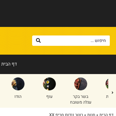
דף הבית
בשר בקר
עוף
הודו
טלה/
עגלה משובח
דף הבית
»
חנות
»
רוטב ננדוס חריף XX