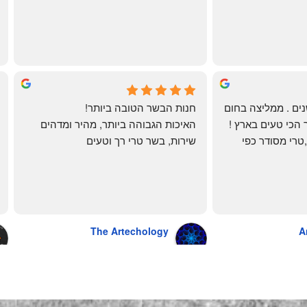
ממש תענוג!
🌹
mi
שי
4 months ago
לקוחה קבועה כבר שנים . ממליצה בחום 
חנות הבשר הטובה ביותר!
רב יש להם את הבשר הכי טעים בארץ ! 
האיכות הגבוהה ביותר, מהיר ומדהים
הכל מגיע מדוגם נקי ,טרי מסודר כפי 
שירות, בשר טרי רך וטעים
שאני אוהבת ממש מתוך קטלוג . השירות 
פטה כבד ופילה מינון, גם קרפצ'יו מדהים
נהדר 10/10 משלוח עד הבית . אין עליכם 
The Artechology
A
a year ago