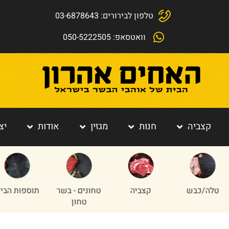
טלפון לבירורים: 03-6878643
וואטסאפ: 050-5222505
קצביה
חנות
מגזין
אודות
יצ
כבש
קצביה
טחונים - בשר
תוספות הבית
טחון