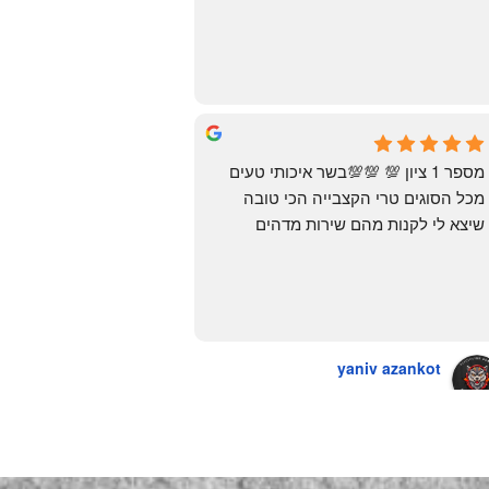
העיראקיות באור יהודה.. ואף פעם לא 
מצאתי. לפני מספר ימים ביצעתי הזמנה 
מ״האחים אהרון״.. ומצאתי את הקבב 
הזה שחלמתי עליו. תודה 😍
Yonatan Menashe
6 months ago
מספר 1 ציון 💯 💯💯בשר איכותי טעים 
מכל הסוגים טרי הקצבייה הכי טובה 
שיצא לי לקנות מהם שירות מדהים 
ומחירים טובים
יש גם עוף טבעי שזה בכלל פגז בקיצור 
מדהים אין עליכם
yaniv azankot
a year ago