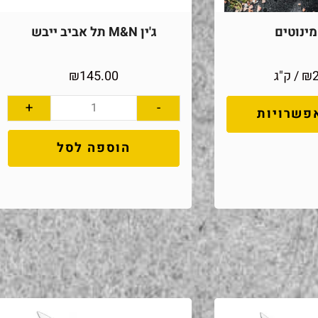
ינוטים
ג'ין M&N תל אביב ייבש
₪
/ ק"ג
145.00
₪
+
-
פשרויות
הוספה לסל