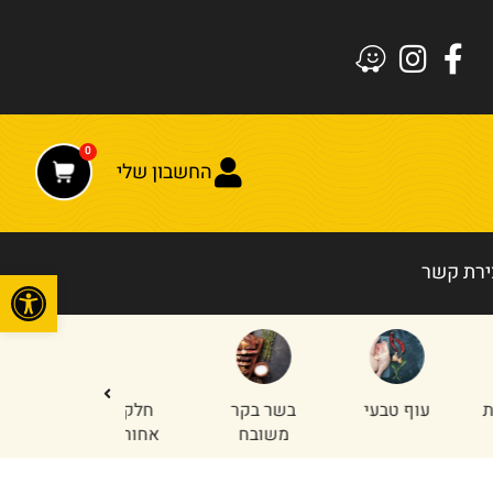
0
החשבון שלי
ירת קשר
פתח
עוף טבעי
בשר בקר
חלקים
טחון עוף
משובח
אחוריים
והודו