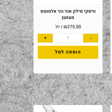
וויסקי מילק אנד הני אלמנטס
מעושן
275.00
₪
/ יח'
+
-
הוספה לסל