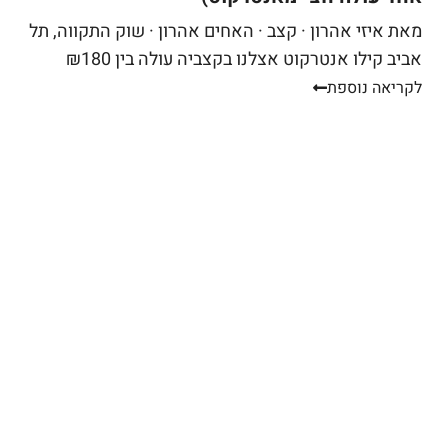
מאת איזי אהרון · קצב · האחים אהרון · שוק התקווה, תל
אביב קילו אנטרקוט אצלנו בקצביה עולה בין ₪180
ל-₪220. מחיר יפה – וגם מוצדק, כי זה...
לקריאה נוספת
בואו נדבר!
בין אם בא לכם לעשות שיתוף פעולה מעניין, לשתף אצלנו
מתכון, או שיש לכם מוצר שאתם רוצים שנסקור כאן – נשמח
לדבר! כמובן שאנחנו זמינים גם בכל עניין שקשור לקצביה
ולחנות האונליין שלנו, לתיאום שיחה השאירו פרטים – נדאג