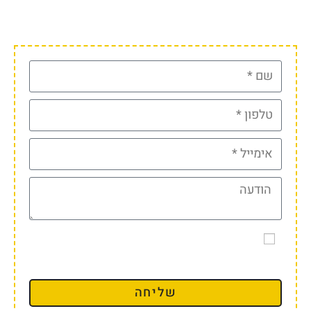
לחזור אליכם צ'יק צ'ק 😎
קראתי ואני מאשר את
מדיניות הפרטיות
של
האתר
שליחה