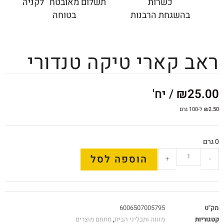
כשרות
תשלום מאובטח לקניה
בהשגחת הרבנות
בטוחה
ראב קארי טיקה טנדורי
25.00
₪
/ יח'
2.50
₪
ל-100 גרם
0 גרם
הוספה לסל
+
-
מק"ט
6006507005795
קטגוריות
מזווה ותבליני הבית
,
מתחם מוצרים