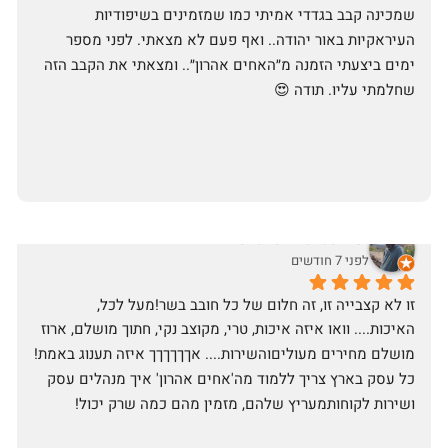
שמכינה קבב בגדדי אמיתי כמו שמזמינים בשיפודיות 
העיראקיות באור יהודה.. ואף פעם לא מצאתי. לפני מספר 
ימים ביצעתי הזמנה מ״האחים אהרון״.. ומצאתי את הקבב הזה 
שחלמתי עליו. תודה 😍
Shahaf Bendarker
לפני 7 חודשים
זו לא קצבייה זו, זה חלום של כל חובב בשר!מעל לכל, 
האיכות.... וואו איזה איכות, טרי, מקוצב נקי, חתוך מושלם, ארוז 
מושלם מחירים מעוליםוהשירות.... אךךךךךך איזה תענוג באמת!
כל עסק בארץ צריך ללמוד מה'אחים אהרון' איך מנהלים עסק 
ושירות לקוחותמעריץ שלהם, מזמין מהם כמה שרק יכול!