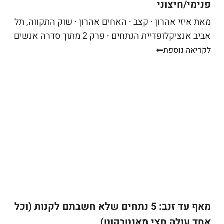
פנימי/חיצוני
מאת איזי אהרון · קצב · האחים אהרון · שוק התקווה, תל
אביב אנציקלופדיית הנתחים · פרק 2 מתוך סדרה אנשים
באים אליי בקצביה ומבקשים "סקירט". שאלה ראשונה...
לקריאה נוספת
מאף עד זנב: 5 נתחים שלא חשבתם לקנות (וכל
אחד עולה חצי מאנטרקוט)