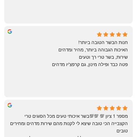
Annael Annael
9 months ago
חנות הבשר הטובה ביותר!
האיכות הגבוהה ביותר, מהיר ומדהים
שירות, בשר טרי רך וטעים
פטה כבד ופילה מינון, גם קרפצ'יו מדהים
The Artechology
a year ago
מספר 1 ציון 💯 💯💯בשר איכותי טעים מכל הסוגים טרי 
הקצבייה הכי טובה שיצא לי לקנות מהם שירות מדהים ומחירים 
טובים