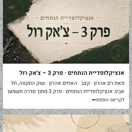
אנציקלופדיית הנתחים · פרק 3 – צ'אק רול
מאת רם אהרון · קצב · האחים אהרון · שוק התקווה, תל
אביב אנציקלופדיית הנתחים · פרק 3 מתוך סדרה תשמעו
סיפור. אתם באים לאחת ממסעדות הבשר הטובות...
לקריאה נוספת