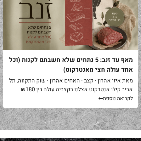
מאף עד זנב: 5 נתחים שלא חשבתם לקנות (וכל
אחד עולה חצי מאנטרקוט)
מאת איזי אהרון · קצב · האחים אהרון · שוק התקווה, תל
אביב קילו אנטרקוט אצלנו בקצביה עולה בין ₪180
ל-₪220. מחיר יפה – וגם מוצדק, כי זה...
לקריאה נוספת