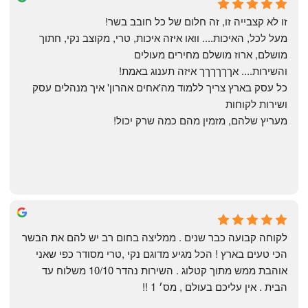
6 months ago
זו לא קצבייה זו, זה חלום של כל חובב בשר!
מעל לכל, האיכות.... וואו איזה איכות, טרי, מקוצב נקי, חתוך 
מושלם, ארוז מושלם מחירים מעולים
והשירות.... אךךךךךך איזה תענוג באמת!
כל עסק בארץ צריך ללמוד מה'אחים אהרון' איך מנהלים עסק 
ושירות לקוחות
מעריץ שלהם, מזמין מהם כמה שרק יכול!
Shahaf Bendarker
6 months ago
לקוחה קבועה כבר שנים . ממליצה בחום רב יש להם את הבשר 
הכי טעים בארץ ! הכל מגיע מדוגם נקי ,טרי מסודר כפי שאני 
אוהבת ממש מתוך קטלוג . השירות נהדר 10/10 משלוח עד 
הבית . אין עליכם בעולם , מס׳ 1 !!