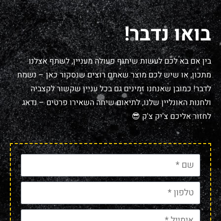
בואו נדבר!
בין אם בא לכם לעשות שיתוף פעולה מעניין, לשתף אצלנו
מתכון, או שיש לכם מוצר שאתם רוצים שנסקור כאן – נשמח
לדבר! כמובן שאנחנו זמינים גם בכל עניין שקשור לקצביה
ולחנות האונליין שלנו, לתיאום שיחה השאירו פרטים – נדאג
לחזור אליכם צ'יק צ'ק 😎