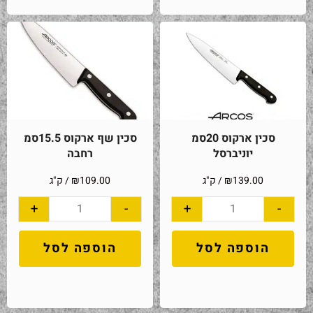
סכין ארקוס 20סמ
סכין שף ארקוס 15.5סמ
יוניברסל
רחבה
139.00
₪
/ ק"ג
109.00
₪
/ ק"ג
+
-
+
-
הוספה לסל
הוספה לסל