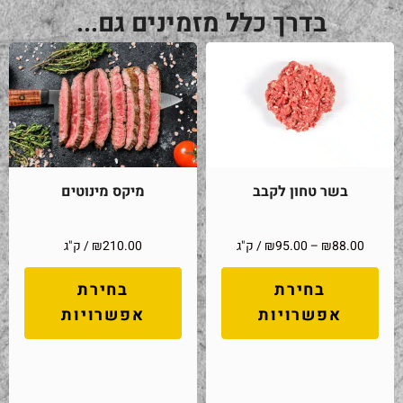
בדרך כלל מזמינים גם...
בשר טחון לקבב
מיקס מינוטים
88.00
₪
–
95.00
₪
/ ק"ג
210.00
₪
/ ק"ג
בחירת
בחירת
אפשרויות
אפשרויות