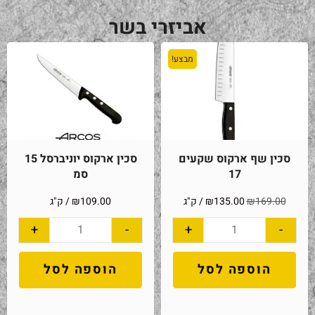
אביזרי בשר
מבצע!
סכין שף ארקוס שקעים
סכין ארקוס יוניברסל 15
17
סמ
169.00
₪
135.00
₪
/ ק"ג
109.00
₪
/ ק"ג
+
-
+
-
הוספה לסל
הוספה לסל