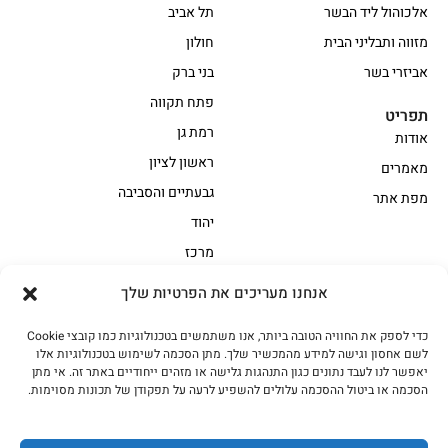
אלכוהול ליד הבשר
תל אביב
מזווה ותבליני הבית
חולון
אביזרי בשר
בני ברק
פתח תקווה
תפריט
רמת גן
אודות
ראשון לציון
מאמרים
גבעתיים והסביבה
מפת אתר
יהוד
מרכז
אנחנו מעריכים את הפרטיות שלך
הקצביה
כדי לספק את החוויה הטובה ביותר, אנו משתמשים בטכנולוגיות כמו קובצי Cookie
אווז
בשר בקר משובח
לשם אחסון וגישה למידע מהמכשיר שלך. מתן הסכמה לשימוש בטכנולוגיות אלו
בשר בקר עגלה משובח
בשר למעשנת
יאפשר לנו לעבד נתונים כגון התנהגות גלישה או מזהים ייחודיים באתר זה. אי מתן
הסכמה או ביטול ההסכמה עלולים להשפיע לרעה על תפקודן של תכונות מסוימות.
הודו
חלקים אחוריים
טחונים – בשר טחון
טלה/כבש