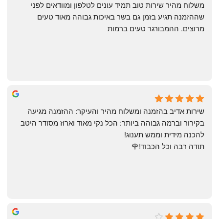
‏משלוח מהיר שירות טוב תמיד עונים לטלפון ומוודאים לפני 
שההזמנה תגיע בזמן גם בשר באיכות גבוהה מאוד טעים 
מרוצים. ההמבורגר טעים ברמות
May Azulay
a month ago
שירות אדיב בהזמנה ומשלוח מהיר והעיקר: ההזמנה מגיעה 
בקירור וברמה גבוהה ביותר: הכל נקי מאוד וארוז מסודר היטב 
להכנה מידית וממש תענוג!
תודה רבה וכל הכבוד!🌹
michal gottfried