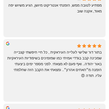
4 months ago
מפתיע לטובה ממש, הזמנתי אנטריקוט מיושן, הגיע משיוש יפה 
מאוד, אקנה שוב
שי
4 months ago
בתור דור שלישי לעלייה העיראקית , כל חיי חיפשתי קצבייה 
שמכינה קבב בגדדי אמיתי כמו שמזמינים בשיפודיות העיראקיות 
באור יהודה.. ואף פעם לא מצאתי. לפני מספר ימים ביצעתי 
הזמנה מ״האחים אהרון״.. ומצאתי את הקבב הזה שחלמתי 
עליו. תודה 😍
Yonatan Menashe