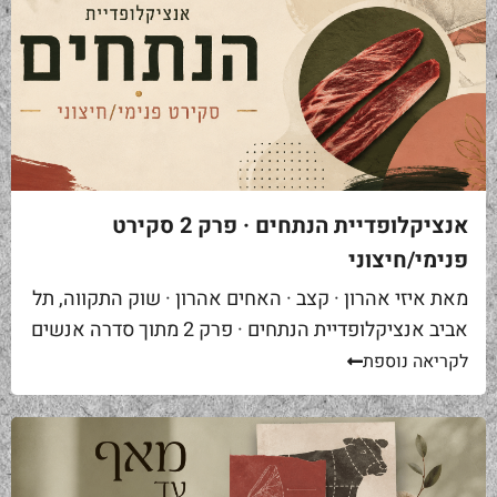
אנציקלופדיית הנתחים · פרק 2 סקירט
פנימי/חיצוני
מאת איזי אהרון · קצב · האחים אהרון · שוק התקווה, תל
אביב אנציקלופדיית הנתחים · פרק 2 מתוך סדרה אנשים
באים אליי בקצביה ומבקשים "סקירט". שאלה ראשונה...
לקריאה נוספת