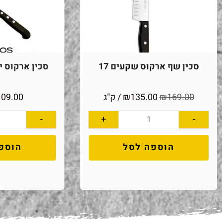
סכין שף ארקוס שקעים 17
סכין ארקוס יוני
169.00
₪
135.00
₪
/ ק"ג
109.00
-
+
-
הוספה לסל
הוספ