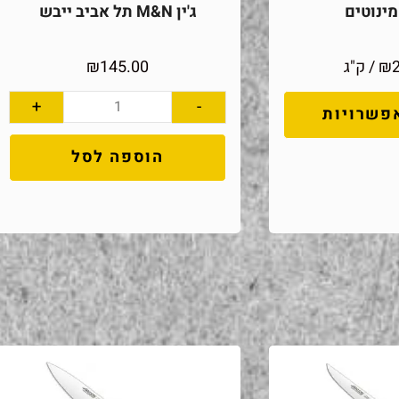
ינוטים
ג'ין M&N תל אביב ייבש
₪
/ ק"ג
145.00
₪
+
-
פשרויות
הוספה לסל