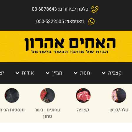
טלפון לבירורים: 03-6878643
וואטסאפ: 050-5222505
קצביה
חנות
מגזין
אודות
יצ
כבש
קצביה
טחונים - בשר
תוספות הבית
טחון