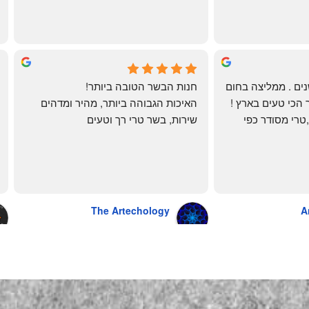
🌹
mi
שי
4 months ago
לקוחה קבועה כבר שנים . ממליצה בחום 
חנות הבשר הטובה ביותר!
רב יש להם את הבשר הכי טעים בארץ ! 
האיכות הגבוהה ביותר, מהיר ומדהים
הכל מגיע מדוגם נקי ,טרי מסודר כפי 
שירות, בשר טרי רך וטעים
שאני אוהבת ממש מתוך קטלוג . השירות 
פטה כבד ופילה מינון, גם קרפצ'יו מדהים
נהדר 10/10 משלוח עד הבית . אין עליכם 
The Artechology
A
a year ago