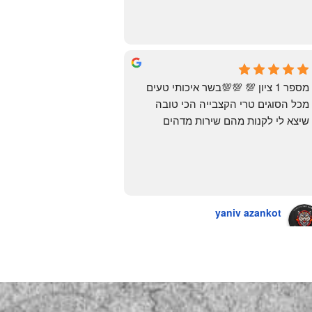
מצאתי. לפני מספר ימים ביצעתי הזמנה 
מ״האחים אהרון״.. ומצאתי את הקבב 
הזה שחלמתי עליו. תודה 😍
Yonatan Menashe
6 months ago
מספר 1 ציון 💯 💯💯בשר איכותי טעים 
מכל הסוגים טרי הקצבייה הכי טובה 
שיצא לי לקנות מהם שירות מדהים 
ומחירים טובים
יש גם עוף טבעי שזה בכלל פגז בקיצור 
מדהים אין עליכם
yaniv azankot
a year ago