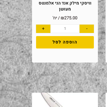
וויסקי מילק אנד הני אלמנטס
מעושן
275.00
₪
/ יח'
+
-
הוספה לסל