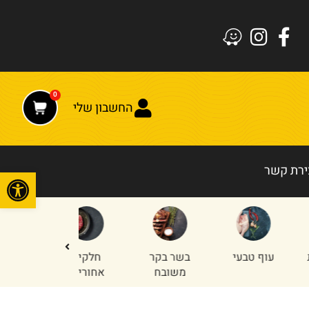
0
החשבון שלי
ירת קשר
פתח
עוף טבעי
בשר בקר
חלקים
טחון עוף
משובח
אחוריים
והודו