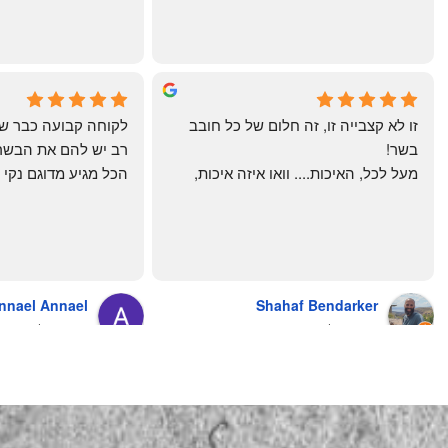
תודה רבה וכל הכבוד!
chal gottfried
May Azulay
4 months ago
a month ago
זו לא קצבייה זו, זה חלום של כל חובב 
בשר!
מעל לכל, האיכות.... וואו איזה איכות, 
טרי, מקוצב נקי, חתוך מושלם, ארוז 
מושלם מחירים מעולים
והשירות.... אךךךךךך איזה תענוג באמת!
בעולם , מס׳ 1 !!
כל עסק בארץ צריך ללמוד מה'אחים 
אהרון' איך מנהלים עסק ושירות לקוחות
nnael Annael
Shahaf Bendarker
מעריץ שלהם, מזמין מהם כמה שרק 
9 months ago
6 months ago
יכול!