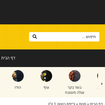
דף הבית
בשר בקר
עוף
הודו
טלה/
עגלה משובח
דף הבית
»
חנות
»
צ׳יפס בטטה 1 ק״ג