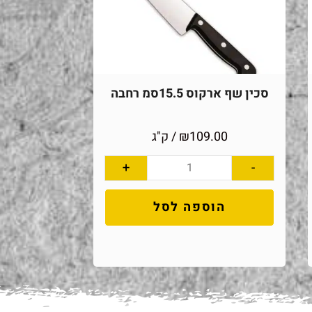
סכין שף ארקוס 15.5סמ רחבה
109.00
₪
/ ק"ג
+
-
הוספה לסל