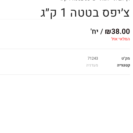
צ׳יפס בטטה 1 ק״ג
38.00
₪
/ יח'
המלאי אזל
מק"ט
71243
קטגוריה
מעדניה