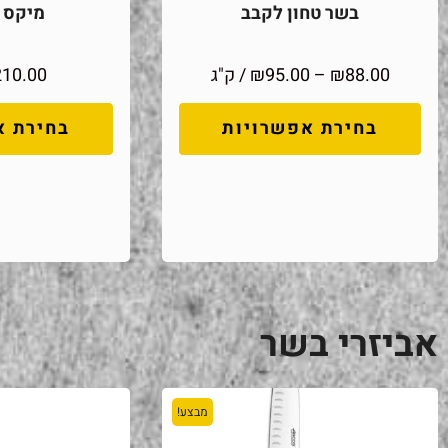
בשר טחון לקבב
מיקס מ
88.00
₪
–
95.00
₪
/ ק"ג
210.00
בחירת אפשרויות
בחירת א
אביזרי בשר
מבצע!