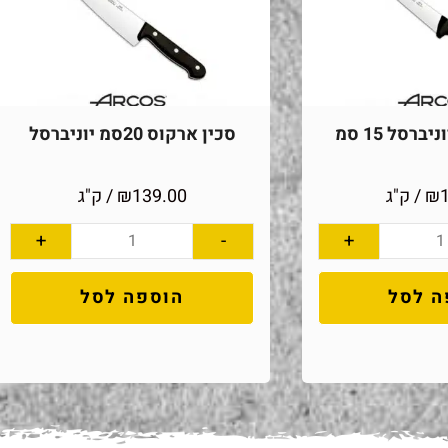
ברסל 15 סמ
סכין ארקוס 20סמ יוניברסל
₪
/ ק"ג
139.00
₪
/ ק"ג
+
-
+
ה לסל
הוספה לסל