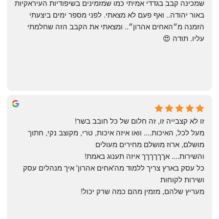
שמכינה קבב בגדדי אמיתי כמו שמזמינים בשיפודיות העיראקיות 
באור יהודה.. ואף פעם לא מצאתי. לפני מספר ימים ביצעתי 
הזמנה מ״האחים אהרון״.. ומצאתי את הקבב הזה שחלמתי 
עליו. תודה 😍
Yonatan Menashe
6 months ago
זו לא קצבייה זו, זה חלום של כל חובב בשר!
מעל לכל, האיכות.... וואו איזה איכות, טרי, מקוצב נקי, חתוך 
מושלם, ארוז מושלם מחירים מעולים
והשירות.... אךךךךךך איזה תענוג באמת!
כל עסק בארץ צריך ללמוד מה'אחים אהרון' איך מנהלים עסק 
ושירות לקוחות
מעריץ שלהם, מזמין מהם כמה שרק יכול!