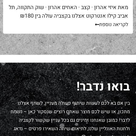
מאת איזי אהרון · קצב · האחים אהרון · שוק התקווה, תל
אביב קילו אנטרקוט אצלנו בקצביה עולה בין ₪180
ל-₪220. מחיר יפה – וגם מוצדק, כי זה...
לקריאה נוספת
בואו נדבר!
בין אם בא לכם לעשות שיתוף פעולה מעניין, לשתף אצלנו
מתכון, או שיש לכם מוצר שאתם רוצים שנסקור כאן – נשמח
לדבר! כמובן שאנחנו זמינים גם בכל עניין שקשור לקצביה
ולחנות האונליין שלנו, לתיאום שיחה השאירו פרטים – נדאג