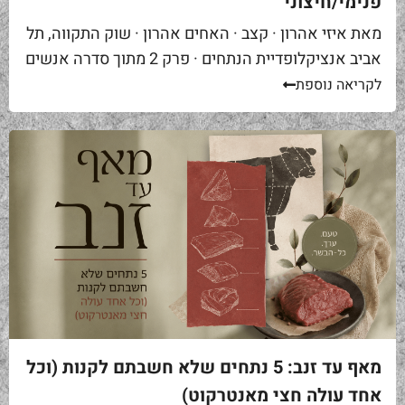
פנימי/חיצוני
מאת איזי אהרון · קצב · האחים אהרון · שוק התקווה, תל
אביב אנציקלופדיית הנתחים · פרק 2 מתוך סדרה אנשים
באים אליי בקצביה ומבקשים "סקירט". שאלה ראשונה...
לקריאה נוספת
מאף עד זנב: 5 נתחים שלא חשבתם לקנות (וכל
אחד עולה חצי מאנטרקוט)