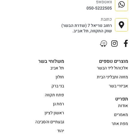
וואטסאפ
050-5222505
כתובת
רחוב נוריאל 7 (שדרת הבשר)
שוק התקווה, תל אביב.
מוצרים נוספים
משלוחי בשר
אלכוהול ליד הבשר
תל אביב
מזווה ותבליני הבית
חולון
אביזרי בשר
בני ברק
פתח תקווה
תפריט
רמת גן
אודות
ראשון לציון
מאמרים
גבעתיים והסביבה
מפת אתר
יהוד