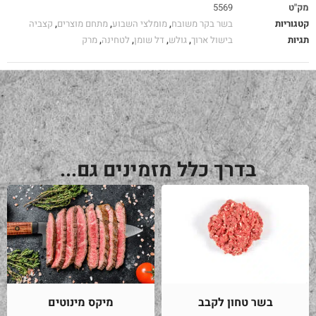
מק"ט
5569
קטגוריות
בשר בקר משובח
,
מומלצי השבוע
,
מתחם מוצרים
,
קצביה
תגיות
בישול ארוך
,
גולש
,
דל שומן
,
לטחינה
,
מרק
בדרך כלל מזמינים גם...
בשר טחון לקבב
מיקס מינוטים