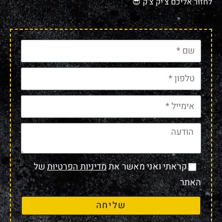
לחזור אליכם צ'יק צ'ק 😎
קראתי ואני מאשר את
מדיניות הפרטיות
של
האתר
שליחה