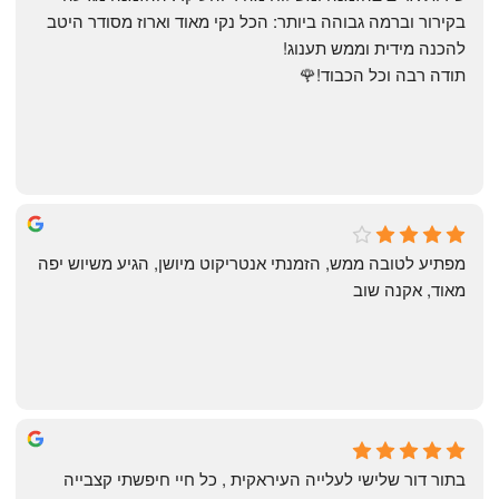
בקירור וברמה גבוהה ביותר: הכל נקי מאוד וארוז מסודר היטב 
להכנה מידית וממש תענוג!
תודה רבה וכל הכבוד!🌹
michal gottfried
4 months ago
מפתיע לטובה ממש, הזמנתי אנטריקוט מיושן, הגיע משיוש יפה 
מאוד, אקנה שוב
שי
4 months ago
בתור דור שלישי לעלייה העיראקית , כל חיי חיפשתי קצבייה 