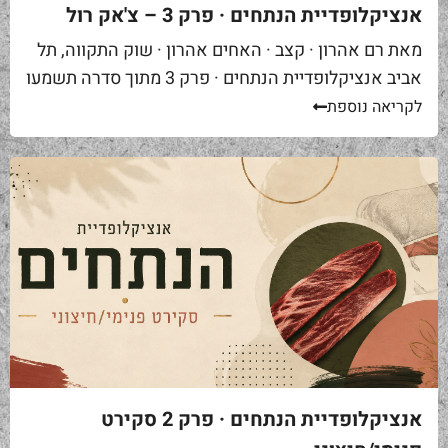
אנציקלופדיית הנתחים · פרק 3 – צ'אק רול
מאת רם אהרון · קצב · האחים אהרון · שוק התקווה, תל
אביב אנציקלופדיית הנתחים · פרק 3 מתוך סדרה תשמעו
סיפור. אתם באים לאחת ממסעדות הבשר הטובות...
לקריאה נוספת
אנציקלופדיית הנתחים · פרק 2 סקירט