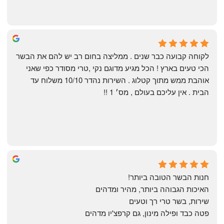
Shahaf Bendarker
6 months ago
לקוחה קבועה כבר שנים . ממליצה בחום רב יש להם את הבשר 
הכי טעים בארץ ! הכל מגיע מדוגם נקי ,טרי מסודר כפי שאני 
אוהבת ממש מתוך קטלוג . השירות נהדר 10/10 משלוח עד 
הבית . אין עליכם בעולם , מס׳ 1 !!
Annael Annael
9 months ago
חנות הבשר הטובה ביותר!
האיכות הגבוהה ביותר, מהיר ומדהים
שירות, בשר טרי רך וטעים
פטה כבד ופילה מינון, גם קרפצ'יו מדהים