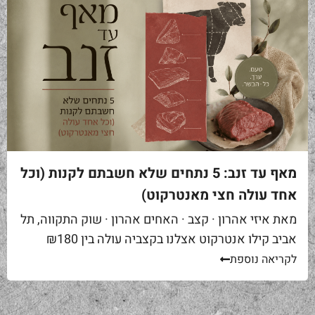
מאף עד זנב: 5 נתחים שלא חשבתם לקנות (וכל
אחד עולה חצי מאנטרקוט)
מאת איזי אהרון · קצב · האחים אהרון · שוק התקווה, תל
אביב קילו אנטרקוט אצלנו בקצביה עולה בין ₪180
ל-₪220. מחיר יפה – וגם מוצדק, כי זה...
לקריאה נוספת