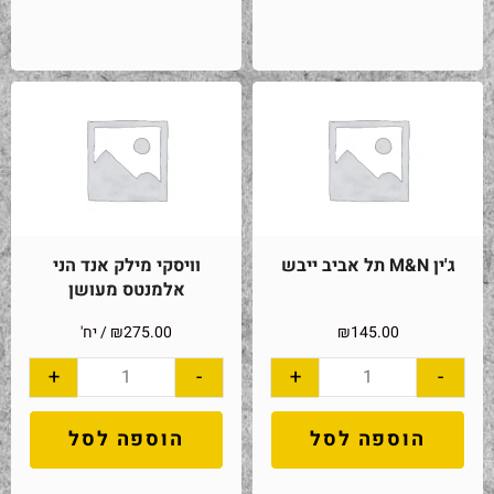
ג'ין M&N תל אביב ייבש
וויסקי מילק אנד הני
אלמנטס מעושן
145.00
₪
275.00
₪
/ יח'
+
-
+
-
הוספה לסל
הוספה לסל