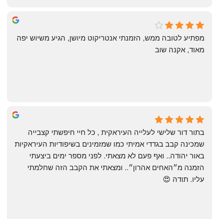
michal gottfried
4 months ago
מפתיע לטובה ממש, הזמנתי אנטריקוט מיושן, הגיע משיוש יפה 
מאוד, אקנה שוב
שי
4 months ago
בתור דור שלישי לעלייה העיראקית , כל חיי חיפשתי קצבייה 
שמכינה קבב בגדדי אמיתי כמו שמזמינים בשיפודיות העיראקיות 
באור יהודה.. ואף פעם לא מצאתי. לפני מספר ימים ביצעתי 
הזמנה מ״האחים אהרון״.. ומצאתי את הקבב הזה שחלמתי 
עליו. תודה 😍