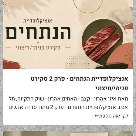
אנציקלופדיית הנתחים · פרק 2 סקירט
פנימי/חיצוני
מאת איזי אהרון · קצב · האחים אהרון · שוק התקווה, תל
אביב אנציקלופדיית הנתחים · פרק 2 מתוך סדרה אנשים
באים אליי בקצביה ומבקשים "סקירט". שאלה ראשונה...
לקריאה נוספת