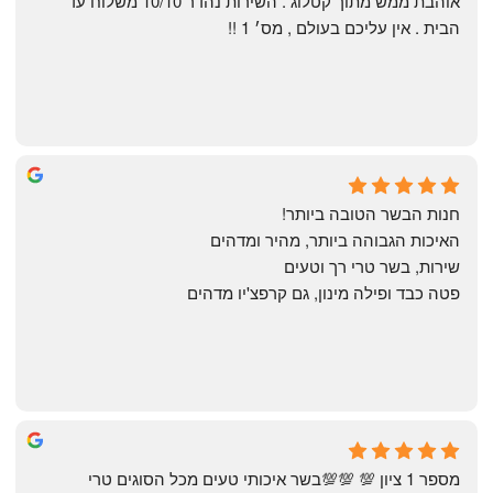
אוהבת ממש מתוך קטלוג . השירות נהדר 10/10 משלוח עד 
הבית . אין עליכם בעולם , מס׳ 1 !!
Annael Annael
8 months ago
חנות הבשר הטובה ביותר!
האיכות הגבוהה ביותר, מהיר ומדהים
שירות, בשר טרי רך וטעים
פטה כבד ופילה מינון, גם קרפצ'יו מדהים
The Artechology
a year ago
מספר 1 ציון 💯 💯💯בשר איכותי טעים מכל הסוגים טרי 