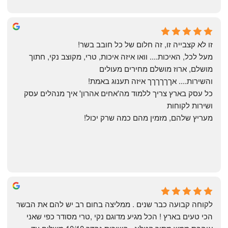
Yonatan Menashe
6 months ago
זו לא קצבייה זו, זה חלום של כל חובב בשר!
מעל לכל, האיכות.... וואו איזה איכות, טרי, מקוצב נקי, חתוך 
מושלם, ארוז מושלם מחירים מעולים
והשירות.... אךךךךךך איזה תענוג באמת!
כל עסק בארץ צריך ללמוד מה'אחים אהרון' איך מנהלים עסק 
ושירות לקוחות
מעריץ שלהם, מזמין מהם כמה שרק יכול!
Shahaf Bendarker
6 months ago
לקוחה קבועה כבר שנים . ממליצה בחום רב יש להם את הבשר 
הכי טעים בארץ ! הכל מגיע מדוגם נקי ,טרי מסודר כפי שאני 