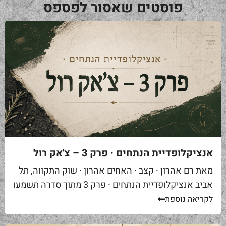
פוסטים שאסור לפספס
אנציקלופדיית הנתחים · פרק 3 – צ'אק רול
מאת רם אהרון · קצב · האחים אהרון · שוק התקווה, תל
אביב אנציקלופדיית הנתחים · פרק 3 מתוך סדרה תשמעו
סיפור. אתם באים לאחת ממסעדות הבשר הטובות...
לקריאה נוספת