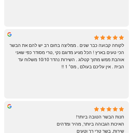
Shahaf Bendarker
6 months ago
לקוחה קבועה כבר שנים . ממליצה בחום רב יש להם את הבשר 
הכי טעים בארץ ! הכל מגיע מדוגם נקי ,טרי מסודר כפי שאני 
אוהבת ממש מתוך קטלוג . השירות נהדר 10/10 משלוח עד 
הבית . אין עליכם בעולם , מס׳ 1 !!
Annael Annael
9 months ago
חנות הבשר הטובה ביותר!
האיכות הגבוהה ביותר, מהיר ומדהים
שירות, בשר טרי רך וטעים