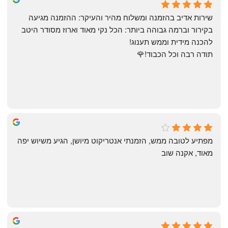
a month ago
שירות אדיב בהזמנה ומשלוח מהיר והעיקר: ההזמנה מגיעה 
בקירור וברמה גבוהה ביותר: הכל נקי מאוד וארוז מסודר היטב 
להכנה מידית וממש תענוג!
תודה רבה וכל הכבוד!🌹
michal gottfried
4 months ago
מפתיע לטובה ממש, הזמנתי אנטריקוט מיושן, הגיע משיוש יפה 
מאוד, אקנה שוב
שי