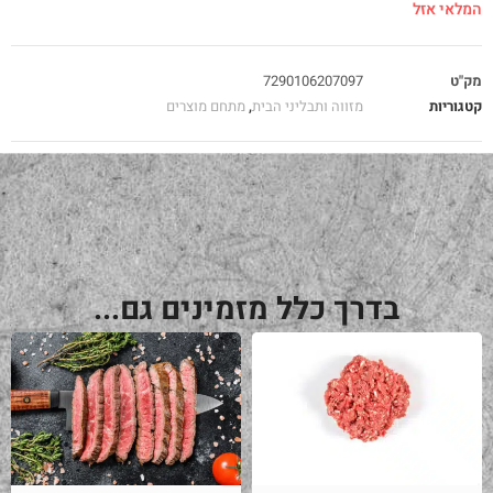
המלאי אזל
מק"ט
7290106207097
קטגוריות
מזווה ותבליני הבית
,
מתחם מוצרים
בדרך כלל מזמינים גם...