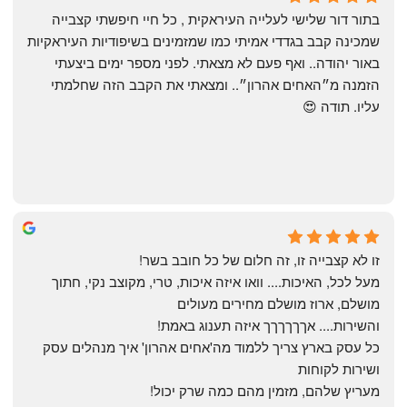
4 months ago
בתור דור שלישי לעלייה העיראקית , כל חיי חיפשתי קצבייה 
שמכינה קבב בגדדי אמיתי כמו שמזמינים בשיפודיות העיראקיות 
באור יהודה.. ואף פעם לא מצאתי. לפני מספר ימים ביצעתי 
הזמנה מ״האחים אהרון״.. ומצאתי את הקבב הזה שחלמתי 
עליו. תודה 😍
Yonatan Menashe
6 months ago
זו לא קצבייה זו, זה חלום של כל חובב בשר!
מעל לכל, האיכות.... וואו איזה איכות, טרי, מקוצב נקי, חתוך 
מושלם, ארוז מושלם מחירים מעולים
והשירות.... אךךךךךך איזה תענוג באמת!
כל עסק בארץ צריך ללמוד מה'אחים אהרון' איך מנהלים עסק 
ושירות לקוחות
מעריץ שלהם, מזמין מהם כמה שרק יכול!