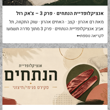
אנציקלופדיית הנתחים · פרק 3 – צ'אק רול
מאת רם אהרון · קצב · האחים אהרון · שוק התקווה, תל
אביב אנציקלופדיית הנתחים · פרק 3 מתוך סדרה תשמעו
סיפור. אתם באים לאחת ממסעדות הבשר הטובות...
לקריאה נוספת