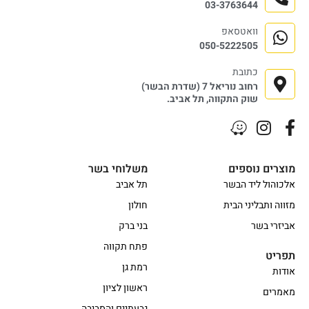
03-3763644
וואטסאפ
050-5222505
כתובת
רחוב נוריאל 7 (שדרת הבשר)
שוק התקווה, תל אביב.
מוצרים נוספים
משלוחי בשר
אלכוהול ליד הבשר
תל אביב
מזווה ותבליני הבית
חולון
אביזרי בשר
בני ברק
פתח תקווה
תפריט
רמת גן
אודות
ראשון לציון
מאמרים
גבעתיים והסביבה