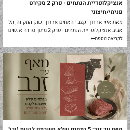
אנציקלופדיית הנתחים · פרק 2 סקירט
פנימי/חיצוני
מאת איזי אהרון · קצב · האחים אהרון · שוק התקווה, תל
אביב אנציקלופדיית הנתחים · פרק 2 מתוך סדרה אנשים
באים אליי בקצביה ומבקשים "סקירט". שאלה ראשונה...
לקריאה נוספת
מאף עד זנב: 5 נתחים שלא חשבתם לקנות (וכל