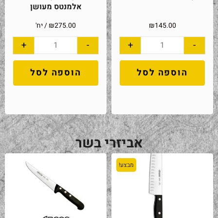
אלמנטס מעושן
145.00
₪
275.00
₪
/ יח'
+
-
+
-
הוספה לסל
הוספה לסל
אביזרי בשר
מבצע!