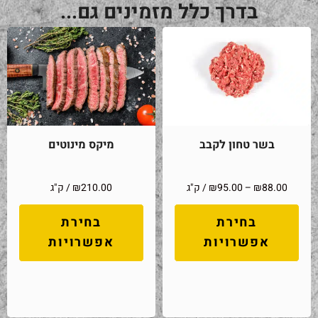
בדרך כלל מזמינים גם...
בשר טחון לקבב
מיקס מינוטים
88.00
₪
–
95.00
₪
/ ק"ג
210.00
₪
/ ק"ג
בחירת
בחירת
אפשרויות
אפשרויות