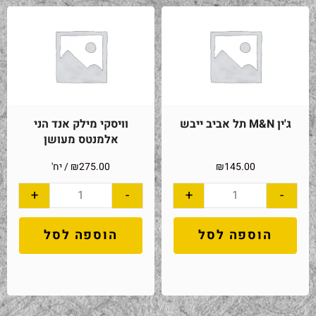
ג'ין M&N תל אביב ייבש
וויסקי מילק אנד הני
אלמנטס מעושן
145.00
₪
275.00
₪
/ יח'
+
-
+
-
הוספה לסל
הוספה לסל