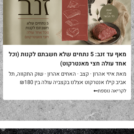
מאף עד זנב: 5 נתחים שלא חשבתם לקנות (וכל
אחד עולה חצי מאנטרקוט)
מאת איזי אהרון · קצב · האחים אהרון · שוק התקווה, תל
אביב קילו אנטרקוט אצלנו בקצביה עולה בין ₪180
ל-₪220. מחיר יפה – וגם מוצדק, כי זה...
לקריאה נוספת