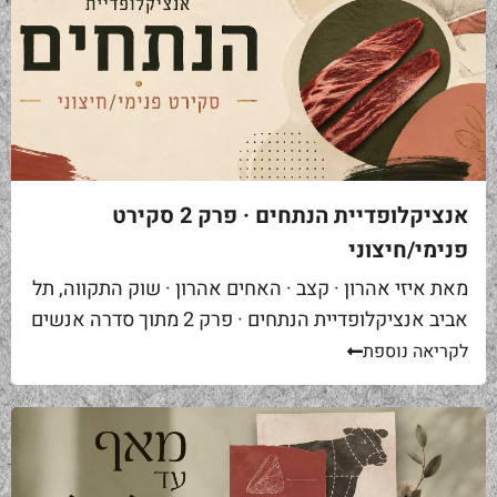
אנציקלופדיית הנתחים · פרק 2 סקירט
פנימי/חיצוני
מאת איזי אהרון · קצב · האחים אהרון · שוק התקווה, תל
אביב אנציקלופדיית הנתחים · פרק 2 מתוך סדרה אנשים
באים אליי בקצביה ומבקשים "סקירט". שאלה ראשונה...
לקריאה נוספת