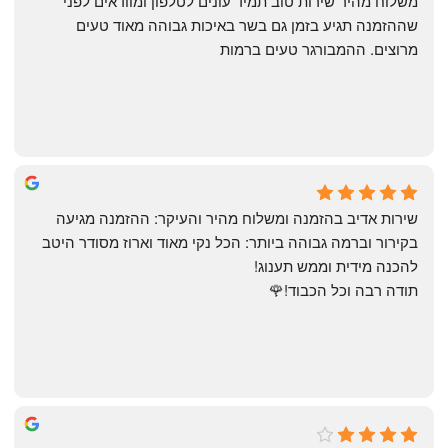
‏משלוח מהיר שירות טוב תמיד עונים לטלפון ומוודאים לפני 
שההזמנה תגיע בזמן גם בשר באיכות גבוהה מאוד טעים 
מרוצים. ההמבורגר טעים ברמות
May Azulay
a month ago
שירות אדיב בהזמנה ומשלוח מהיר והעיקר: ההזמנה מגיעה 
בקירור וברמה גבוהה ביותר: הכל נקי מאוד וארוז מסודר היטב 
להכנה מידית וממש תענוג!
תודה רבה וכל הכבוד!🌹
michal gottfried
4 months ago