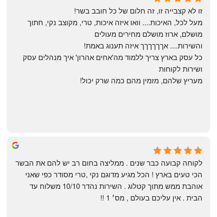
6 months ago
זו לא קצבייה זו, זה חלום של כל חובב בשר!
מעל לכל, האיכות.... וואו איזה איכות, טרי, מקוצב נקי, חתוך 
מושלם, ארוז מושלם מחירים מעולים
והשירות.... אךךךךךך איזה תענוג באמת!
כל עסק בארץ צריך ללמוד מה'אחים אהרון' איך מנהלים עסק 
ושירות לקוחות
מעריץ שלהם, מזמין מהם כמה שרק יכול!
Shahaf Bendarker
6 months ago
לקוחה קבועה כבר שנים . ממליצה בחום רב יש להם את הבשר 
הכי טעים בארץ ! הכל מגיע מדוגם נקי ,טרי מסודר כפי שאני 
אוהבת ממש מתוך קטלוג . השירות נהדר 10/10 משלוח עד 
הבית . אין עליכם בעולם , מס׳ 1 !!