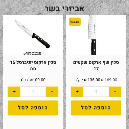
אביזרי בשר
מבצע!
סכין שף ארקוס שקעים
סכין ארקוס יוניברסל 15
17
סמ
169.00
₪
135.00
₪
/ ק"ג
109.00
₪
/ ק"ג
+
-
+
-
הוספה לסל
הוספה לסל