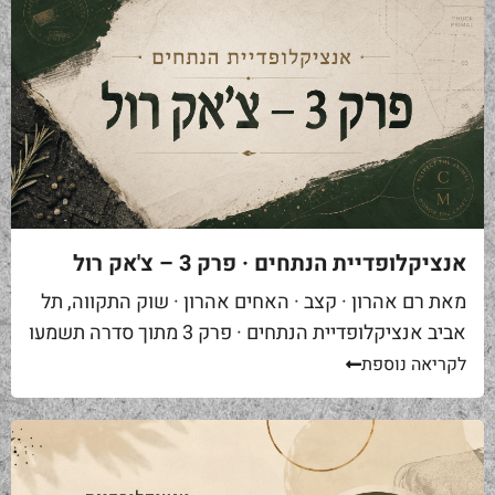
אנציקלופדיית הנתחים · פרק 3 – צ'אק רול
מאת רם אהרון · קצב · האחים אהרון · שוק התקווה, תל
אביב אנציקלופדיית הנתחים · פרק 3 מתוך סדרה תשמעו
סיפור. אתם באים לאחת ממסעדות הבשר הטובות...
לקריאה נוספת