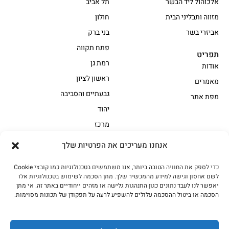
אלכוהול ליד הבשר
תל אביב
מזווה ותבליני הבית
חולון
אביזרי בשר
בני ברק
פתח תקווה
תפריט
רמת גן
אודות
ראשון לציון
מאמרים
גבעתיים והסביבה
מפת אתר
יהוד
מרכז
אנחנו מעריכים את הפרטיות שלך
הקצביה
כדי לספק את החוויה הטובה ביותר, אנו משתמשים בטכנולוגיות כמו קובצי Cookie
אווז
בשר בקר משובח
לשם אחסון וגישה למידע מהמכשיר שלך. מתן הסכמה לשימוש בטכנולוגיות אלו
בשר בקר עגלה משובח
בשר למעשנת
יאפשר לנו לעבד נתונים כגון התנהגות גלישה או מזהים ייחודיים באתר זה. אי מתן
הסכמה או ביטול ההסכמה עלולים להשפיע לרעה על תפקודן של תכונות מסוימות.
הודו
חלקים אחוריים
טחונים – בשר טחון
טלה/כבש