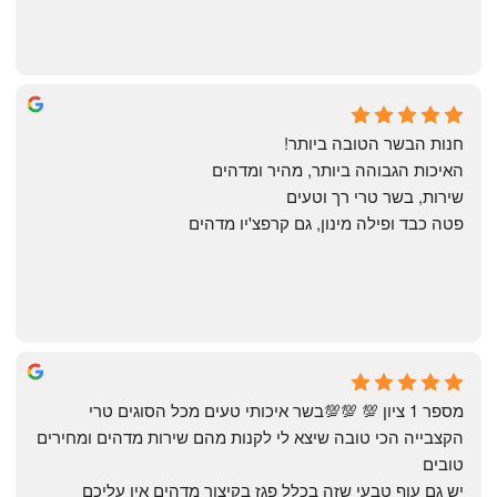
Annael Annael
8 months ago
חנות הבשר הטובה ביותר!
האיכות הגבוהה ביותר, מהיר ומדהים
שירות, בשר טרי רך וטעים
פטה כבד ופילה מינון, גם קרפצ'יו מדהים
The Artechology
a year ago
מספר 1 ציון 💯 💯💯בשר איכותי טעים מכל הסוגים טרי 
הקצבייה הכי טובה שיצא לי לקנות מהם שירות מדהים ומחירים 
טובים
יש גם עוף טבעי שזה בכלל פגז בקיצור מדהים אין עליכם