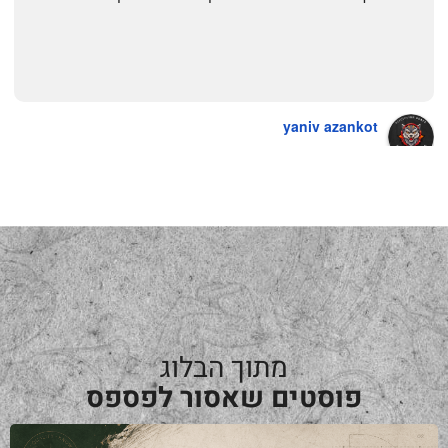
yaniv azankot
a year ago
מתוך הבלוג
פוסטים שאסור לפספס