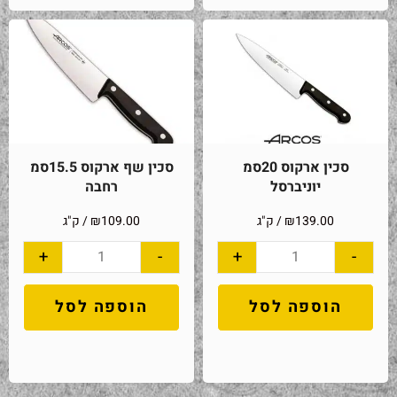
סכין ארקוס 20סמ
סכין שף ארקוס 15.5סמ
יוניברסל
רחבה
139.00
₪
/ ק"ג
109.00
₪
/ ק"ג
+
-
+
-
הוספה לסל
הוספה לסל