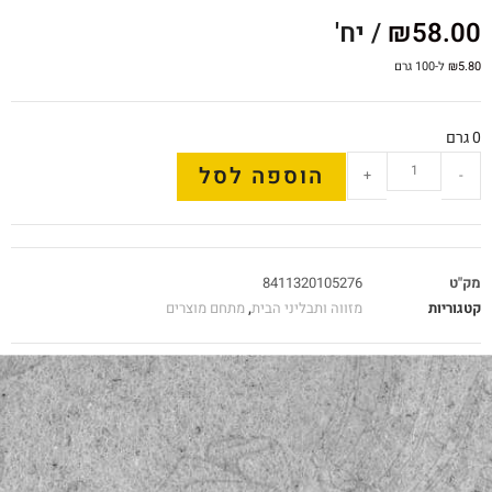
58.00
₪
/ יח'
5.80
₪
ל-100 גרם
0 גרם
הוספה לסל
+
-
מק"ט
8411320105276
קטגוריות
מזווה ותבליני הבית
,
מתחם מוצרים