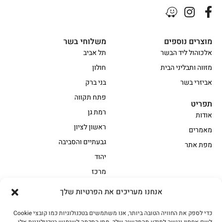
מוצרים נוספים
משלוחי בשר
אלכוהול ליד הבשר
תל אביב
מזווה ותבליני הבית
חולון
אביזרי בשר
בני ברק
פתח תקווה
תפריט
רמת גן
אודות
ראשון לציון
מאמרים
גבעתיים והסביבה
מפת אתר
יהוד
מרכז
אנחנו מעריכים את הפרטיות שלך
הקצביה
כדי לספק את החוויה הטובה ביותר, אנו משתמשים בטכנולוגיות כמו קובצי Cookie
אווז
בשר בקר משובח