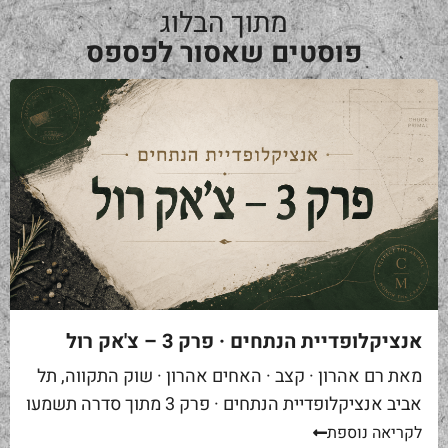
מתוך הבלוג
פוסטים שאסור לפספס
אנציקלופדיית הנתחים · פרק 3 – צ'אק רול
מאת רם אהרון · קצב · האחים אהרון · שוק התקווה, תל
אביב אנציקלופדיית הנתחים · פרק 3 מתוך סדרה תשמעו
סיפור. אתם באים לאחת ממסעדות הבשר הטובות...
לקריאה נוספת