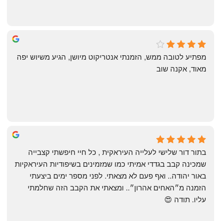
michal gottfried
4 months ago
מפתיע לטובה ממש, הזמנתי אנטריקוט מיושן, הגיע משיוש יפה 
מאוד, אקנה שוב
שי
4 months ago
בתור דור שלישי לעלייה העיראקית , כל חיי חיפשתי קצבייה 
שמכינה קבב בגדדי אמיתי כמו שמזמינים בשיפודיות העיראקיות 
באור יהודה.. ואף פעם לא מצאתי. לפני מספר ימים ביצעתי 
הזמנה מ״האחים אהרון״.. ומצאתי את הקבב הזה שחלמתי 
עליו. תודה 😍