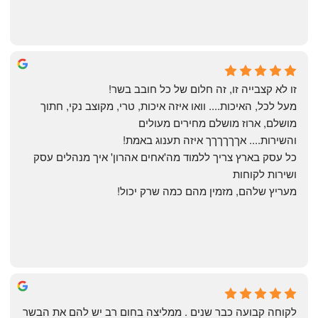
Yonatan Menashe
6 months ago
זו לא קצבייה זו, זה חלום של כל חובב בשר!
מעל לכל, האיכות.... וואו איזה איכות, טרי, מקוצב נקי, חתוך 
מושלם, ארוז מושלם מחירים מעולים
והשירות.... אךךךךךך איזה תענוג באמת!
כל עסק בארץ צריך ללמוד מה'אחים אהרון' איך מנהלים עסק 
ושירות לקוחות
מעריץ שלהם, מזמין מהם כמה שרק יכול!
Shahaf Bendarker
6 months ago
לקוחה קבועה כבר שנים . ממליצה בחום רב יש להם את הבשר 