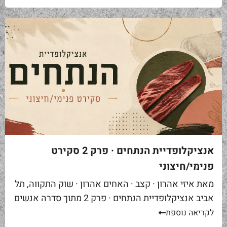
אנציקלופדיית הנתחים · פרק 2 סקירט
פנימי/חיצוני
מאת איזי אהרון · קצב · האחים אהרון · שוק התקווה, תל
אביב אנציקלופדיית הנתחים · פרק 2 מתוך סדרה אנשים
באים אליי בקצביה ומבקשים "סקירט". שאלה ראשונה...
לקריאה נוספת