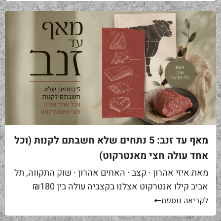
מאף עד זנב: 5 נתחים שלא חשבתם לקנות (וכל
אחד עולה חצי מאנטרקוט)
מאת איזי אהרון · קצב · האחים אהרון · שוק התקווה, תל
אביב קילו אנטרקוט אצלנו בקצביה עולה בין ₪180
ל-₪220. מחיר יפה – וגם מוצדק, כי זה...
לקריאה נוספת