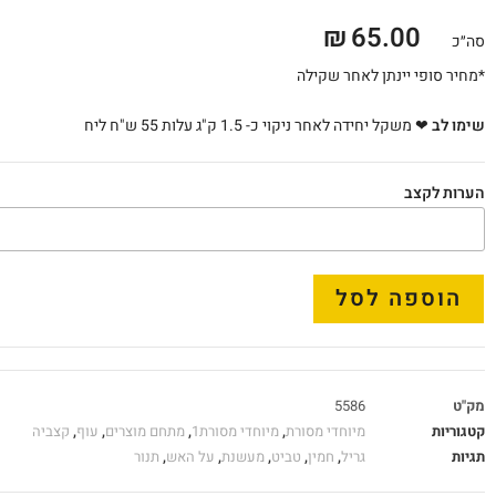
₪
65.00
סה״כ
*מחיר סופי יינתן לאחר שקילה
שימו לב
❤ משקל יחידה לאחר ניקוי כ- 1.5 ק"ג עלות 55 ש"ח ליח
הערות לקצב
הוספה לסל
מק"ט
5586
קטגוריות
מיוחדי מסורת
,
מיוחדי מסורת1
,
מתחם מוצרים
,
עוף
,
קצביה
תגיות
גריל
,
חמין
,
טביט
,
מעשנת
,
על האש
,
תנור