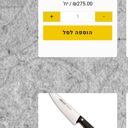
275.00
₪
/ יח'
+
-
הוספה לסל