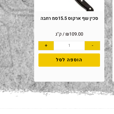
סכין שף ארקוס 15.5סמ רחבה
109.00
₪
/ ק"ג
+
-
הוספה לסל