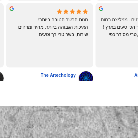
mi
שי
4 months ago
לקוחה קבועה כבר שנים . ממליצה בחום 
חנות הבשר הטובה ביותר!
רב יש להם את הבשר הכי טעים בארץ ! 
האיכות הגבוהה ביותר, מהיר ומדהים
הכל מגיע מדוגם נקי ,טרי מסודר כפי 
שירות, בשר טרי רך וטעים
שאני אוהבת ממש מתוך קטלוג . השירות 
פטה כבד ופילה מינון, גם קרפצ'יו מדהים
נהדר 10/10 משלוח עד הבית . אין עליכם 
The Artechology
A
a year ago