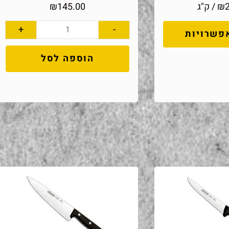
₪
/ ק"ג
145.00
₪
+
-
פשרויות
הוספה לסל