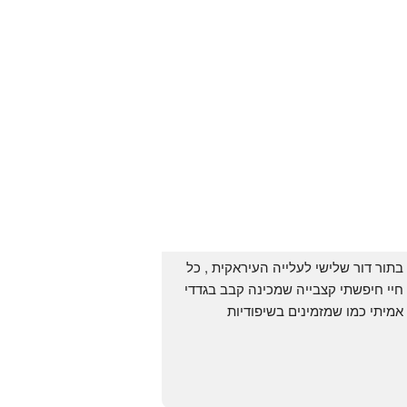
בתור דור שלישי לעלייה העיראקית , כל 
חיי חיפשתי קצבייה שמכינה קבב בגדדי 
אמיתי כמו שמזמינים בשיפודיות 
העיראקיות באור יהודה.. ואף פעם לא 
מצאתי. לפני מספר ימים ביצעתי הזמנה 
מ״האחים אהרון״.. ומצאתי את הקבב 
הזה שחלמתי עליו. תודה 😍