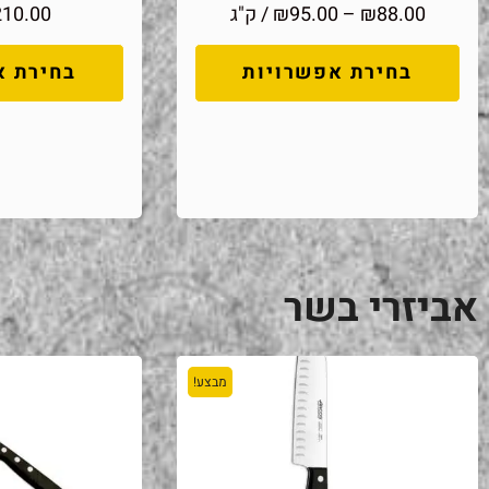
88.00
₪
–
95.00
₪
/ ק"ג
210.00
בחירת אפשרויות
בחירת א
אביזרי בשר
מבצע!