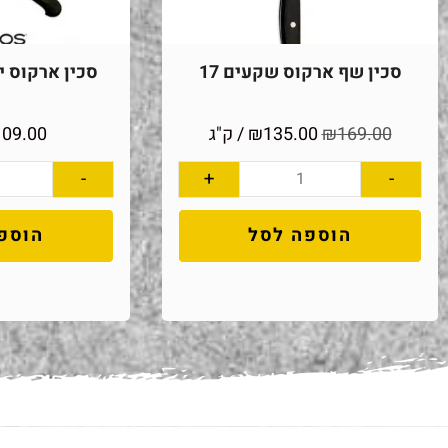
סכין שף ארקוס שקעים 17
סכין ארקוס יוני
169.00
₪
135.00
₪
/ ק"ג
109.00
-
+
-
הוספה לסל
הוספ