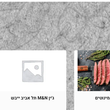
ינוטים
ג'ין M&N תל אביב ייבש