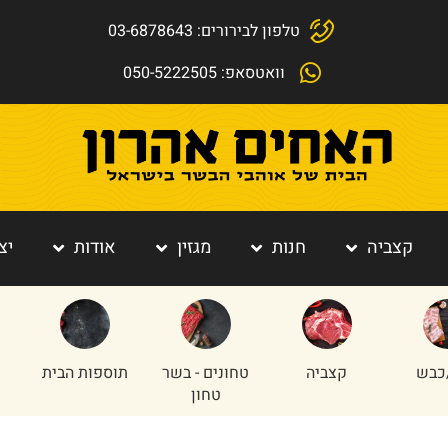
טלפון לבירורים: 03-6878643
וואטסאפ: 050-5222505
קצביה
חנות
מגזין
אודות
יצ
כבש
קצביה
טחונים - בשר
תוספות הבית
טחון