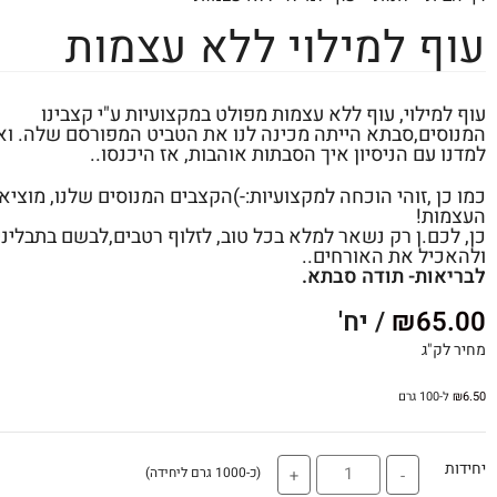
עוף למילוי ללא עצמות
עוף למילוי, עוף ללא עצמות מפולט במקצועיות ע"י קצבינו
המנוסים,סבתא הייתה מכינה לנו את הטביט המפורסם שלה. וא
למדנו עם הניסיון איך הסבתות אוהבות, אז היכנסו..
כמו כן ,זוהי הוכחה למקצועיות:-)הקצבים המנוסים שלנו, מוציא
העצמות!
כן, לכם.ן רק נשאר למלא בכל טוב, לזלוף רטבים,לבשם בתבליני
ולהאכיל את האורחים..
לבריאות- תודה סבתא.
65.00
₪
/ יח'
מחיר לק"ג
6.50
₪
ל-100 גרם
יחידות
(כ-1000 גרם ליחידה)
+
-