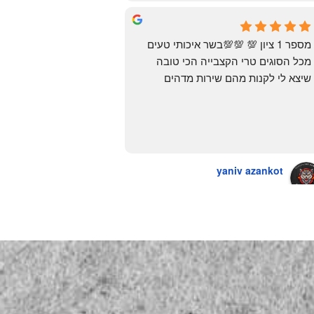
Yonatan Menashe
6 months ago
מספר 1 ציון 💯 💯💯בשר איכותי טעים 
מכל הסוגים טרי הקצבייה הכי טובה 
שיצא לי לקנות מהם שירות מדהים 
ומחירים טובים
יש גם עוף טבעי שזה בכלל פגז בקיצור 
מדהים אין עליכם
yaniv azankot
a year ago