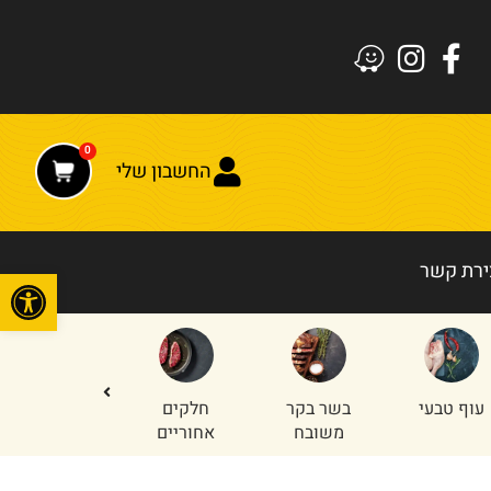
0
החשבון שלי
ירת קשר
פתח
עוף טבעי
בשר בקר
חלקים
טחון עוף
משובח
אחוריים
והודו