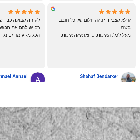
chal gottfried
May Azulay
4 months ago
a month ago
זו לא קצבייה זו, זה חלום של כל חובב 
בשר!
מעל לכל, האיכות.... וואו איזה איכות, 
טרי, מקוצב נקי, חתוך מושלם, ארוז 
מושלם מחירים מעולים
והשירות.... אךךךךךך איזה תענוג באמת!
בעולם , מס׳ 1 !!
כל עסק בארץ צריך ללמוד מה'אחים 
אהרון' איך מנהלים עסק ושירות לקוחות
nnael Annael
Shahaf Bendarker
מעריץ שלהם, מזמין מהם כמה שרק 
8 months ago
6 months ago
יכול!