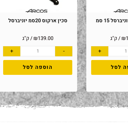
ברסל 15 סמ
סכין ארקוס 20סמ יוניברסל
₪
/ ק"ג
139.00
₪
/ ק"ג
+
-
+
ה לסל
הוספה לסל