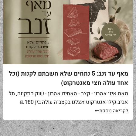
מאף עד זנב: 5 נתחים שלא חשבתם לקנות (וכל
אחד עולה חצי מאנטרקוט)
מאת איזי אהרון · קצב · האחים אהרון · שוק התקווה, תל
אביב קילו אנטרקוט אצלנו בקצביה עולה בין ₪180
ל-₪220. מחיר יפה – וגם מוצדק, כי זה...
לקריאה נוספת