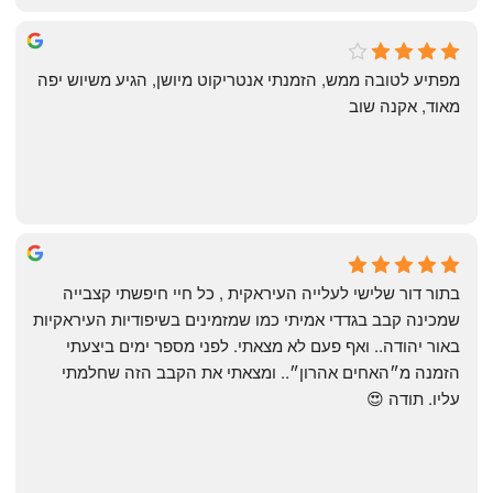
michal gottfried
4 months ago
מפתיע לטובה ממש, הזמנתי אנטריקוט מיושן, הגיע משיוש יפה 
מאוד, אקנה שוב
שי
4 months ago
בתור דור שלישי לעלייה העיראקית , כל חיי חיפשתי קצבייה 
שמכינה קבב בגדדי אמיתי כמו שמזמינים בשיפודיות העיראקיות 
באור יהודה.. ואף פעם לא מצאתי. לפני מספר ימים ביצעתי 
הזמנה מ״האחים אהרון״.. ומצאתי את הקבב הזה שחלמתי 
עליו. תודה 😍