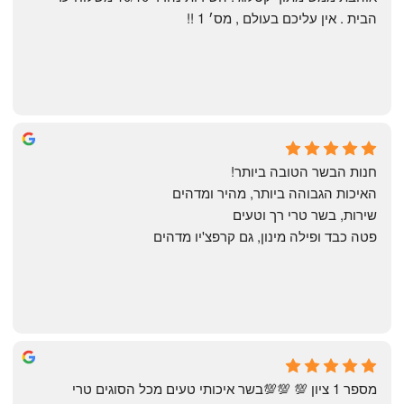
הבית . אין עליכם בעולם , מס׳ 1 !!
Annael Annael
9 months ago
חנות הבשר הטובה ביותר!
האיכות הגבוהה ביותר, מהיר ומדהים
שירות, בשר טרי רך וטעים
פטה כבד ופילה מינון, גם קרפצ'יו מדהים
The Artechology
a year ago
מספר 1 ציון 💯 💯💯בשר איכותי טעים מכל הסוגים טרי 