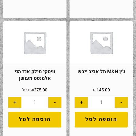
ג'ין M&N תל אביב ייבש
וויסקי מילק אנד הני
אלמנטס מעושן
145.00
₪
275.00
₪
/ יח'
+
-
+
-
הוספה לסל
הוספה לסל