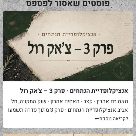
פוסטים שאסור לפספס
אנציקלופדיית הנתחים · פרק 3 – צ'אק רול
מאת רם אהרון · קצב · האחים אהרון · שוק התקווה, תל
אביב אנציקלופדיית הנתחים · פרק 3 מתוך סדרה תשמעו
סיפור. אתם באים לאחת ממסעדות הבשר הטובות...
לקריאה נוספת