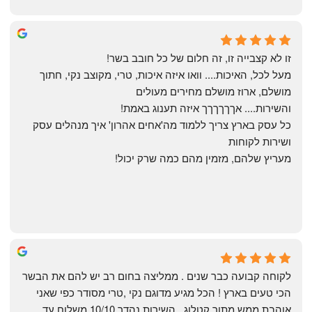
Yonatan Menashe
6 months ago
זו לא קצבייה זו, זה חלום של כל חובב בשר!
מעל לכל, האיכות.... וואו איזה איכות, טרי, מקוצב נקי, חתוך 
מושלם, ארוז מושלם מחירים מעולים
והשירות.... אךךךךךך איזה תענוג באמת!
כל עסק בארץ צריך ללמוד מה'אחים אהרון' איך מנהלים עסק 
ושירות לקוחות
מעריץ שלהם, מזמין מהם כמה שרק יכול!
Shahaf Bendarker
6 months ago
לקוחה קבועה כבר שנים . ממליצה בחום רב יש להם את הבשר 
הכי טעים בארץ ! הכל מגיע מדוגם נקי ,טרי מסודר כפי שאני 
אוהבת ממש מתוך קטלוג . השירות נהדר 10/10 משלוח עד 