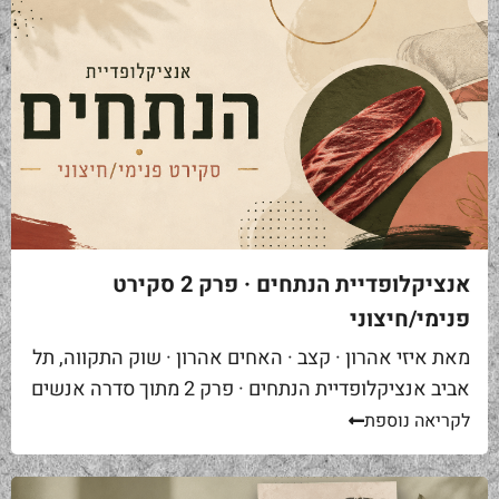
אנציקלופדיית הנתחים · פרק 2 סקירט
פנימי/חיצוני
מאת איזי אהרון · קצב · האחים אהרון · שוק התקווה, תל
אביב אנציקלופדיית הנתחים · פרק 2 מתוך סדרה אנשים
באים אליי בקצביה ומבקשים "סקירט". שאלה ראשונה...
לקריאה נוספת