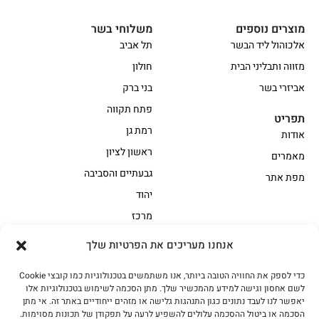
מוצרים נוספים
משלוחי בשר
אלכוהול ליד הבשר
תל אביב
מזווה ותבליני הבית
חולון
אביזרי בשר
בני ברק
פתח תקווה
תפריט
רמת גן
אודות
ראשון לציון
מאמרים
גבעתיים והסביבה
מפת אתר
יהוד
מרכז
אנחנו מעריכים את הפרטיות שלך
הקצביה
כדי לספק את החוויה הטובה ביותר, אנו משתמשים בטכנולוגיות כמו קובצי Cookie
אווז
בשר בקר משובח
לשם אחסון וגישה למידע מהמכשיר שלך. מתן הסכמה לשימוש בטכנולוגיות אלו
בשר בקר עגלה משובח
בשר למעשנת
יאפשר לנו לעבד נתונים כגון התנהגות גלישה או מזהים ייחודיים באתר זה. אי מתן
הסכמה או ביטול ההסכמה עלולים להשפיע לרעה על תפקודן של תכונות מסוימות.