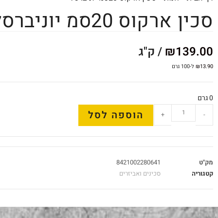
סכין ארקוס 20סמ יוניברסל
139.00
₪
/ ק"ג
13.90
₪
ל-100 גרם
0 גרם
הוספה לסל
+
-
מק"ט
8421002280641
קטגוריה
סכינים ואביזרים