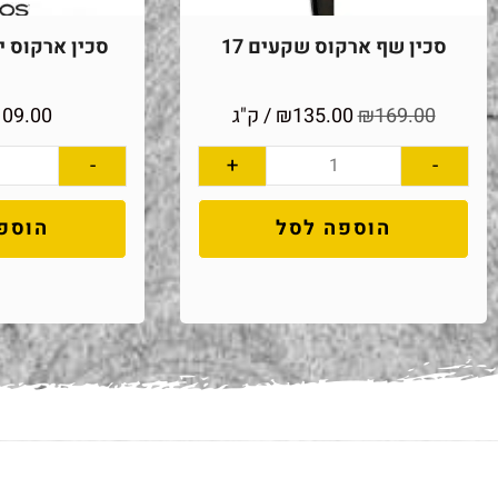
סכין שף ארקוס שקעים 17
סכין ארקוס יוני
169.00
₪
135.00
₪
/ ק"ג
109.00
-
+
-
הוספה לסל
הוספ