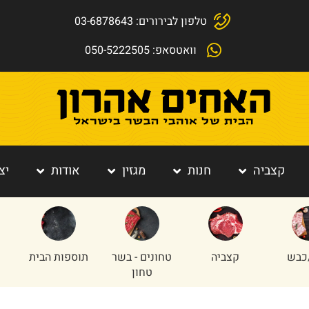
טלפון לבירורים: 03-6878643
וואטסאפ: 050-5222505
קצביה
חנות
מגזין
אודות
יצ
כבש
קצביה
טחונים - בשר
תוספות הבית
טחון