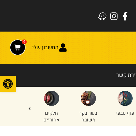
0
החשבון שלי
ירת קשר
פתח
עוף טבעי
בשר בקר
חלקים
טחון עוף
משובח
אחוריים
והודו