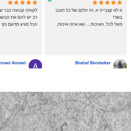
4 months ago
a month ago
זו לא קצבייה זו, זה חלום של כל חובב 
בשר!
מעל לכל, האיכות.... וואו איזה איכות, 
טרי, מקוצב נקי, חתוך מושלם, ארוז 
מושלם מחירים מעולים
והשירות.... אךךךךךך איזה תענוג באמת!
בעולם , מס׳ 1 !!
כל עסק בארץ צריך ללמוד מה'אחים 
אהרון' איך מנהלים עסק ושירות לקוחות
nnael Annael
Shahaf Bendarker
מעריץ שלהם, מזמין מהם כמה שרק 
9 months ago
6 months ago
יכול!