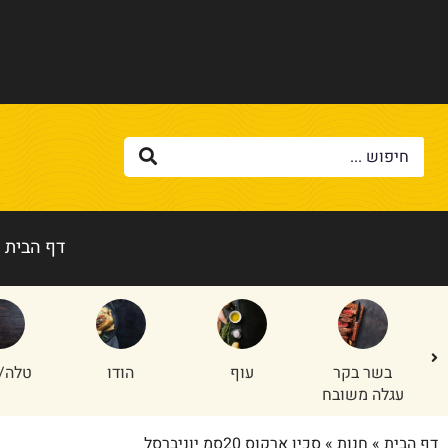
דף הבית
בשר בקר
עוף
הודו
טלה/
עגלה משובח
דף הבית
»
חנות
»
סכין ארקוס 20סמ יוניברסל