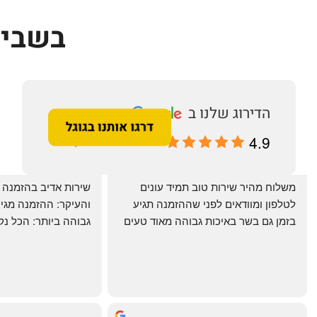
בשביל
4.9
מבוסס על 196 ביקורות
‏משלוח מהיר שירות טוב תמיד עונים 
לטלפון ומוודאים לפני שההזמנה תגיע 
בזמן גם בשר באיכות גבוהה מאוד טעים 
מרוצים. ההמבורגר טעים ברמות
היטב להכנה מידית ו
תודה רבה וכל הכבוד!
chal gottfried
May Azulay