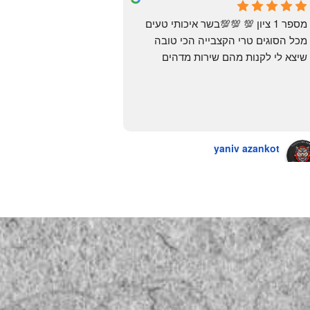
6 months ago
מספר 1 ציון 💯 💯💯בשר איכותי טעים 
מכל הסוגים טרי הקצבייה הכי טובה 
שיצא לי לקנות מהם שירות מדהים 
ומחירים טובים
יש גם עוף טבעי שזה בכלל פגז בקיצור 
מדהים אין עליכם
yaniv azankot
a year ago