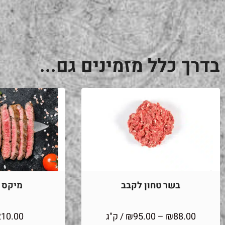
בדרך כלל מזמינים גם...
בשר טחון לקבב
מיקס מ
88.00
₪
–
95.00
₪
/ ק"ג
210.00