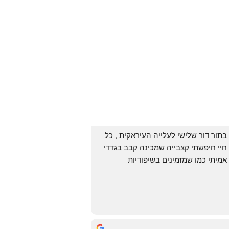
בתור דור שלישי לעלייה העיראקית , כל 
חיי חיפשתי קצבייה שמכינה קבב בגדדי 
אמיתי כמו שמזמינים בשיפודיות 
העיראקיות באור יהודה.. ואף פעם לא 
מצאתי. לפני מספר ימים ביצעתי הזמנה 
מ״האחים אהרון״.. ומצאתי את הקבב 
הזה שחלמתי עליו. תודה 😍
Yonatan Menashe