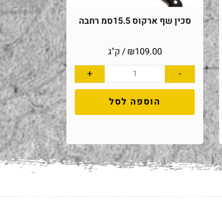
סכין שף ארקוס 15.5סמ רחבה
109.00
₪
/ ק"ג
+
-
הוספה לסל