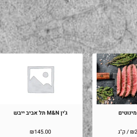
ינוטים
ג'ין M&N תל אביב ייבש
₪
/ ק"ג
145.00
₪