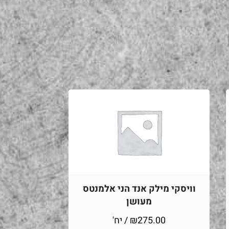
וויסקי מילק אנד הני אלמנטס
מעושן
275.00
₪
/ יח'