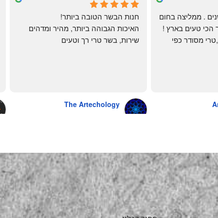
4 months ago
לקוחה קבועה כבר שנים . ממליצה בחום 
חנות הבשר הטובה ביותר!
רב יש להם את הבשר הכי טעים בארץ ! 
האיכות הגבוהה ביותר, מהיר ומדהים
הכל מגיע מדוגם נקי ,טרי מסודר כפי 
שירות, בשר טרי רך וטעים
שאני אוהבת ממש מתוך קטלוג . השירות 
פטה כבד ופילה מינון, גם קרפצ'יו מדהים
נהדר 10/10 משלוח עד הבית . אין עליכם 
The Artechology
A
a year ago