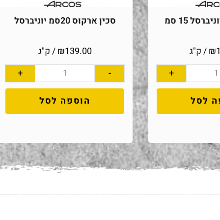
ברסל 15 סמ
סכין ארקוס 20סמ יוניברסל
₪
/ ק"ג
139.00
₪
/ ק"ג
+
-
+
ה לסל
הוספה לסל