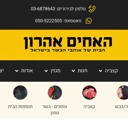
טלפון לבירורים: 03-6878643
וואטסאפ: 050-5222505
קצביה
חנות
מגזין
אודות
יצ
כבש
קצביה
טחונים - בשר
תוספות הבית
טחון