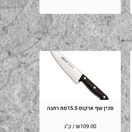
סכין שף ארקוס 15.5סמ רחבה
109.00
₪
/ ק"ג