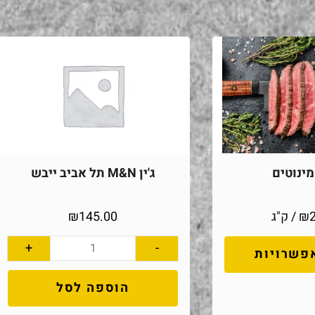
ינוטים
ג'ין M&N תל אביב ייבש
₪
/ ק"ג
145.00
₪
+
-
פשרויות
הוספה לסל