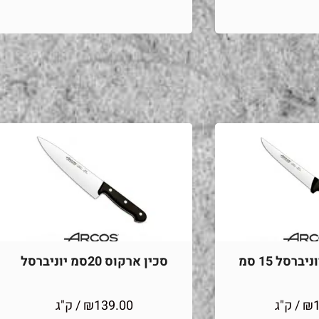
ברסל 15 סמ
סכין ארקוס 20סמ יוניברסל
₪
/ ק"ג
139.00
₪
/ ק"ג