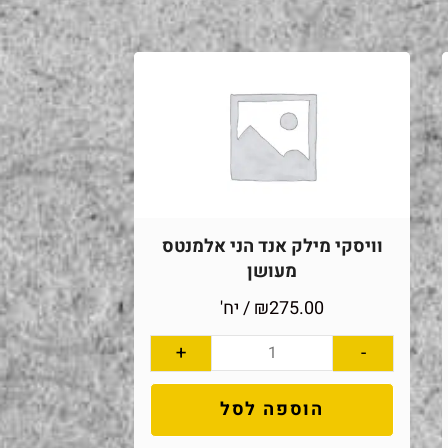
וויסקי מילק אנד הני אלמנטס
מעושן
275.00
₪
/ יח'
+
-
הוספה לסל