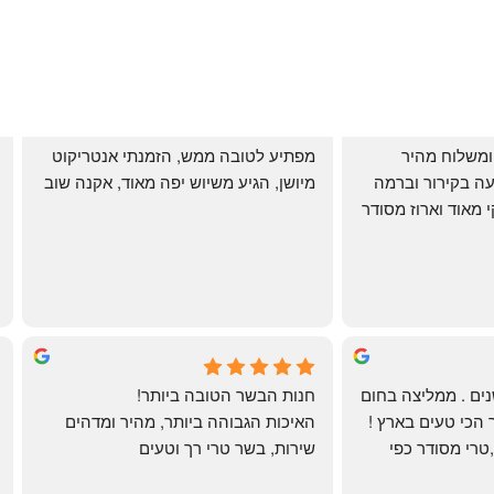
שירות אדיב בהזמנה ומשלוח מהיר 
מפתיע לטובה ממש, הזמנתי אנטריקוט 
והעיקר: ההזמנה מגיעה בקירור וברמה 
מיושן, הגיע משיוש יפה מאוד, אקנה שוב
גבוהה ביותר: הכל נקי מאוד וארוז מסודר 
ממש תענוג!
🌹
mi
שי
4 months ago
לקוחה קבועה כבר שנים . ממליצה בחום 
חנות הבשר הטובה ביותר!
רב יש להם את הבשר הכי טעים בארץ ! 
האיכות הגבוהה ביותר, מהיר ומדהים
הכל מגיע מדוגם נקי ,טרי מסודר כפי 
שירות, בשר טרי רך וטעים
שאני אוהבת ממש מתוך קטלוג . השירות 
פטה כבד ופילה מינון, גם קרפצ'יו מדהים