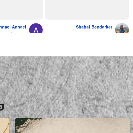
מושלם מחירים מעולים
והשירות.... אךךךךךך איזה תענוג באמת!
בעולם , מס׳ 1 !!
כל עסק בארץ צריך ללמוד מה'אחים 
אהרון' איך מנהלים עסק ושירות לקוחות
nnael Annael
Shahaf Bendarker
מעריץ שלהם, מזמין מהם כמה שרק 
9 months ago
6 months ago
יכול!
פ