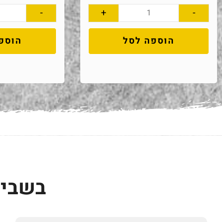
-
+
-
הוספה לסל
הוספ
בשביל