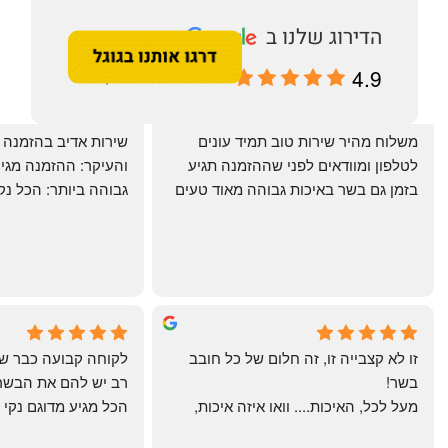
4.9
מבוסס על 196 ביקורות
‏משלוח מהיר שירות טוב תמיד עונים 
לטלפון ומוודאים לפני שההזמנה תגיע 
בזמן גם בשר באיכות גבוהה מאוד טעים 
מרוצים. ההמבורגר טעים ברמות
היטב להכנה מידית ו
תודה רבה וכל הכבוד!
chal gottfried
May Azulay
4 months ago
a month ago
זו לא קצבייה זו, זה חלום של כל חובב 
בשר!
מעל לכל, האיכות.... וואו איזה איכות, 
טרי, מקוצב נקי, חתוך מושלם, ארוז 