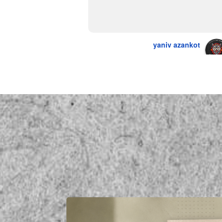
יש גם עוף טבעי שזה בכלל פגז בקיצור 
מדהים אין עליכם
yaniv azankot
a year ago