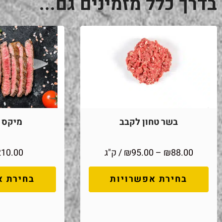
בדרך כלל מזמינים גם...
בשר טחון לקבב
מיקס מ
88.00
₪
–
95.00
₪
/ ק"ג
210.00
בחירת אפשרויות
בחירת א