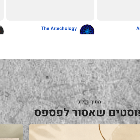
נהדר 10/10 משלוח עד הבית . אין עליכם 
The Artechology
A
a year ago
מתוך הבלוג
וסטים שאסור לפספס