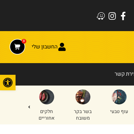
0
החשבון שלי
ירת קשר
פתח
עוף טבעי
בשר בקר
חלקים
טחון עוף
משובח
אחוריים
והודו