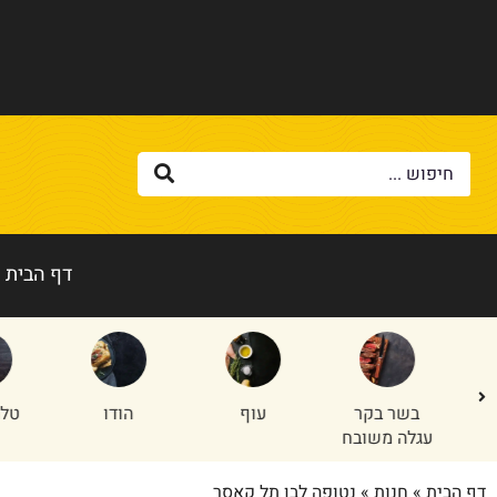
דף הבית
בשר בקר
עוף
הודו
טלה/
עגלה משובח
דף הבית
»
חנות
»
נטופה לבן תל קאסר