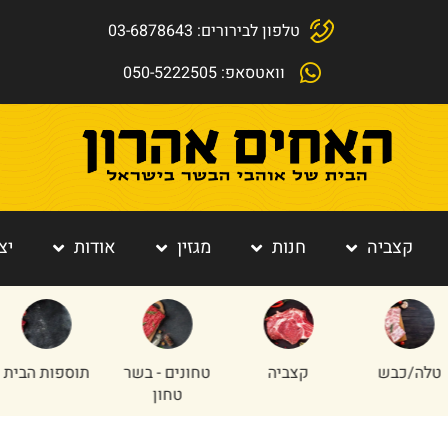
טלפון לבירורים: 03-6878643
וואטסאפ: 050-5222505
קצביה
חנות
מגזין
אודות
יצ
כבש
קצביה
טחונים - בשר
תוספות הבית
טחון