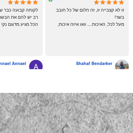
4 months ago
a month ago
זו לא קצבייה זו, זה חלום של כל חובב 
בשר!
מעל לכל, האיכות.... וואו איזה איכות, 
טרי, מקוצב נקי, חתוך מושלם, ארוז 
מושלם מחירים מעולים
והשירות.... אךךךךךך איזה תענוג באמת!
בעולם , מס׳ 1 !!
כל עסק בארץ צריך ללמוד מה'אחים 
אהרון' איך מנהלים עסק ושירות לקוחות
nnael Annael
Shahaf Bendarker
מעריץ שלהם, מזמין מהם כמה שרק 
8 months ago
6 months ago
יכול!