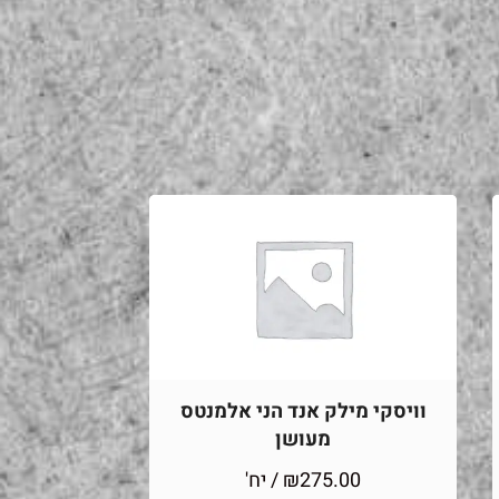
וויסקי מילק אנד הני אלמנטס
מעושן
275.00
₪
/ יח'