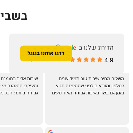
בשביל
4.9
מבוסס על 196 ביקורות
‏משלוח מהיר שירות טוב תמיד עונים 
לטלפון ומוודאים לפני שההזמנה תגיע 
בזמן גם בשר באיכות גבוהה מאוד טעים 
מרוצים. ההמבורגר טעים ברמות
היטב להכנה מידית ו
תודה רבה וכל הכבוד!
chal gottfried
May Azulay