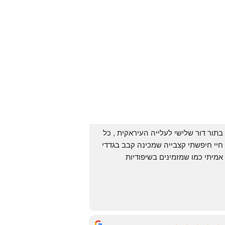
בתור דור שלישי לעלייה העיראקית , כל 
חיי חיפשתי קצבייה שמכינה קבב בגדדי 
אמיתי כמו שמזמינים בשיפודיות 
העיראקיות באור יהודה.. ואף פעם לא 
מצאתי. לפני מספר ימים ביצעתי הזמנה 
מ״האחים אהרון״.. ומצאתי את הקבב 
הזה שחלמתי עליו. תודה 😍
Yonatan Menashe