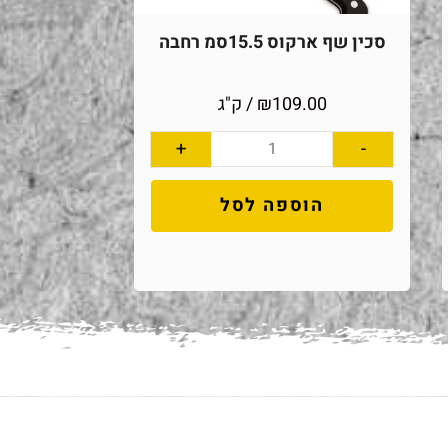
סכין שף ארקוס 15.5סמ רחבה
109.00
₪
/ ק"ג
+
-
הוספה לסל