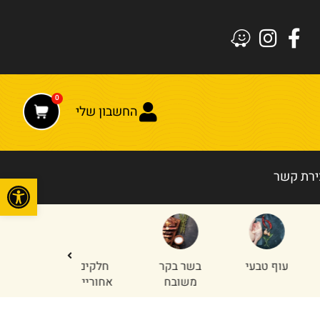
0
החשבון שלי
ירת קשר
פתח
עוף טבעי
בשר בקר
חלקים
טחון עוף
משובח
אחוריים
והודו