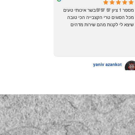
6 months ago
מספר 1 ציון 💯 💯💯בשר איכותי טעים 
מכל הסוגים טרי הקצבייה הכי טובה 
שיצא לי לקנות מהם שירות מדהים 
ומחירים טובים
יש גם עוף טבעי שזה בכלל פגז בקיצור 
מדהים אין עליכם
yaniv azankot
a year ago