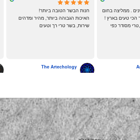
4 months ago
לקוחה קבועה כבר שנים . ממליצה בחום 
חנות הבשר הטובה ביותר!
רב יש להם את הבשר הכי טעים בארץ ! 
האיכות הגבוהה ביותר, מהיר ומדהים
הכל מגיע מדוגם נקי ,טרי מסודר כפי 
שירות, בשר טרי רך וטעים
שאני אוהבת ממש מתוך קטלוג . השירות 
פטה כבד ופילה מינון, גם קרפצ'יו מדהים
נהדר 10/10 משלוח עד הבית . אין עליכם 
The Artechology
A
a year ago