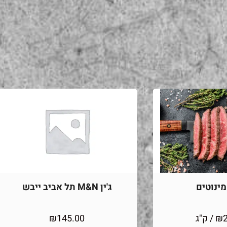
ינוטים
ג'ין M&N תל אביב ייבש
₪
/ ק"ג
145.00
₪