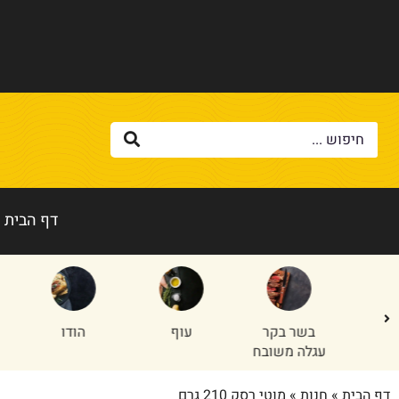
דף הבית
בשר בקר
עוף
הודו
טלה/
עגלה משובח
דף הבית
»
חנות
»
מוטי רסק 210 גרם