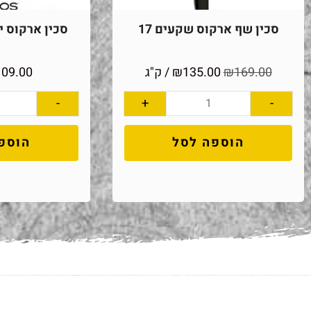
סכין שף ארקוס שקעים 17
סכין ארקוס יוני
169.00
₪
135.00
₪
/ ק"ג
109.00
-
+
-
הוספה לסל
הוספ