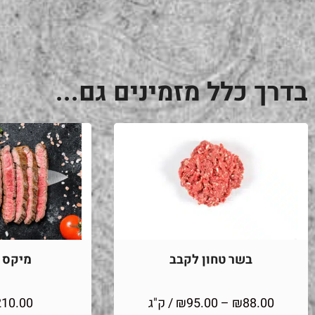
בדרך כלל מזמינים גם...
בשר טחון לקבב
מיקס מ
88.00
₪
–
95.00
₪
/ ק"ג
210.00