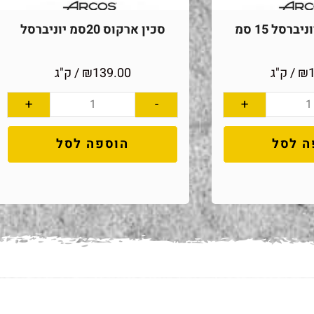
ברסל 15 סמ
סכין ארקוס 20סמ יוניברסל
₪
/ ק"ג
139.00
₪
/ ק"ג
+
-
+
ה לסל
הוספה לסל