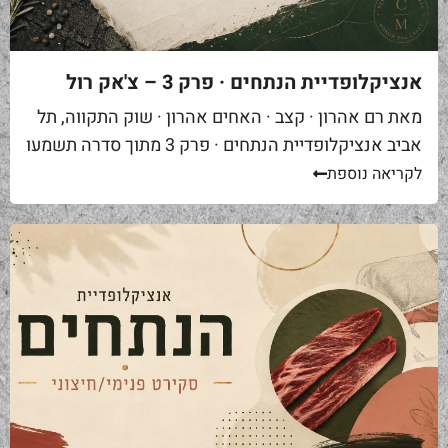
אנציקלופדיית הנתחים · פרק 3 – צ'אק רול
מאת רם אהרון · קצב · האחים אהרון · שוק התקווה, תל
אביב אנציקלופדיית הנתחים · פרק 3 מתוך סדרה תשמעו
סיפור. אתם באים לאחת ממסעדות הבשר הטובות...
לקריאה נוספת