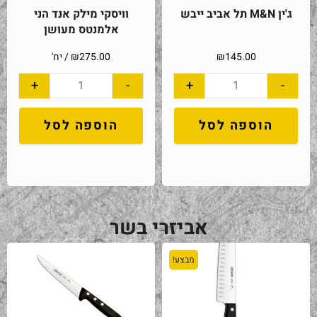
ג'ין M&N תל אביב ייבש
וויסקי מילק אנד הני
אלמנטס מעושן
145.00
₪
275.00
₪
/ יח'
+
-
+
-
הוספה לסל
הוספה לסל
אביזרי בשר
מבצע!