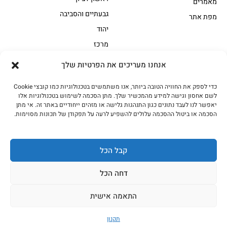
מאמרים
גבעתיים והסביבה
מפת אתר
יהוד
מרכז
אנחנו מעריכים את הפרטיות שלך
הקצביה
כדי לספק את החוויה הטובה ביותר, אנו משתמשים בטכנולוגיות כמו קובצי Cookie
אווז
בשר בקר משובח
לשם אחסון וגישה למידע מהמכשיר שלך. מתן הסכמה לשימוש בטכנולוגיות אלו
בשר בקר עגלה משובח
בשר למעשנת
יאפשר לנו לעבד נתונים כגון התנהגות גלישה או מזהים ייחודיים באתר זה. אי מתן
הסכמה או ביטול ההסכמה עלולים להשפיע לרעה על תפקודן של תכונות מסוימות.
הודו
חלקים אחוריים
טחונים – בשר טחון
טלה/כבש
מיוחדי מסורת
מיוחדי מסורת1
קבל הכל
נתחי פנים
עוף
דחה הכל
עוף טבעי
על האש
התאמה אישית
כל הזכויות שמורות האחים אהרון 2023
תקנון
עיצוב ובניית האתר בשיתוף Kfir Dgital