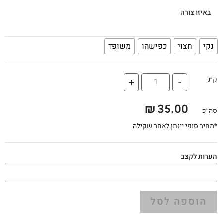
באיזו צורה
נקי
חצוי
כפישהו
משופד
ק״ג
+
-
₪
35.00
סה״כ
*מחיר סופי יינתן לאחר שקילה
הערות לקצב
הוספה לסל