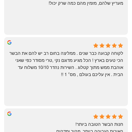
מעריץ שלהם, מזמין מהם כמה שרק יכול!
Shahaf Bendarker
6 months ago
לקוחה קבועה כבר שנים . ממליצה בחום רב יש להם את הבשר 
הכי טעים בארץ ! הכל מגיע מדוגם נקי ,טרי מסודר כפי שאני 
אוהבת ממש מתוך קטלוג . השירות נהדר 10/10 משלוח עד 
הבית . אין עליכם בעולם , מס׳ 1 !!
Annael Annael
9 months ago
חנות הבשר הטובה ביותר!
האיכות הגבוהה ביותר, מהיר ומדהים