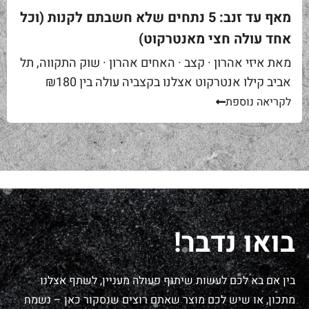
מאף עד זנב: 5 נתחים שלא חשבתם לקנות (וכל
אחד עולה חצי מאנטרקוט)
מאת איזי אהרון · קצב · האחים אהרון · שוק התקווה, תל
אביב קילו אנטרקוט אצלנו בקצביה עולה בין ₪180
ל-₪220. מחיר יפה – וגם מוצדק, כי זה...
לקריאה נוספת
בואו נדבר!
בין אם בא לכם לעשות שיתוף פעולה מעניין, לשתף אצלנו
מתכון, או שיש לכם מוצר שאתם רוצים שנסקור כאן – נשמח