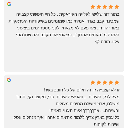
שי
4 months ago
בתור דור שלישי לעלייה העיראקית , כל חיי חיפשתי קצבייה 
שמכינה קבב בגדדי אמיתי כמו שמזמינים בשיפודיות העיראקיות 
באור יהודה.. ואף פעם לא מצאתי. לפני מספר ימים ביצעתי 
הזמנה מ״האחים אהרון״.. ומצאתי את הקבב הזה שחלמתי 
עליו. תודה 😍
Yonatan Menashe
6 months ago
זו לא קצבייה זו, זה חלום של כל חובב בשר!
מעל לכל, האיכות.... וואו איזה איכות, טרי, מקוצב נקי, חתוך 
מושלם, ארוז מושלם מחירים מעולים
והשירות.... אךךךךךך איזה תענוג באמת!
כל עסק בארץ צריך ללמוד מה'אחים אהרון' איך מנהלים עסק 
ושירות לקוחות