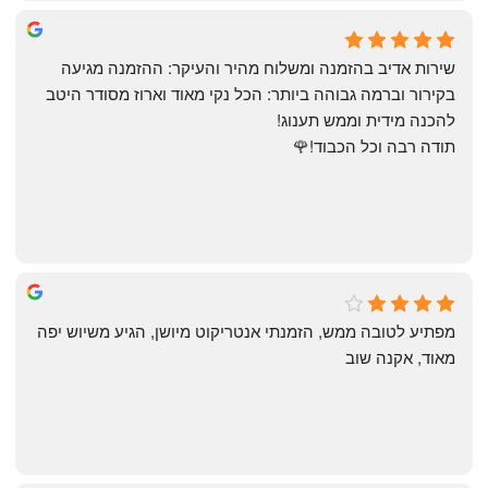
May Azulay
a month ago
שירות אדיב בהזמנה ומשלוח מהיר והעיקר: ההזמנה מגיעה 
בקירור וברמה גבוהה ביותר: הכל נקי מאוד וארוז מסודר היטב 
להכנה מידית וממש תענוג!
תודה רבה וכל הכבוד!🌹
michal gottfried
4 months ago
מפתיע לטובה ממש, הזמנתי אנטריקוט מיושן, הגיע משיוש יפה 
מאוד, אקנה שוב