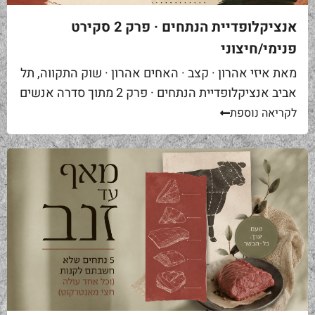
אנציקלופדיית הנתחים · פרק 2 סקירט
פנימי/חיצוני
מאת איזי אהרון · קצב · האחים אהרון · שוק התקווה, תל
אביב אנציקלופדיית הנתחים · פרק 2 מתוך סדרה אנשים
באים אליי בקצביה ומבקשים "סקירט". שאלה ראשונה...
לקריאה נוספת