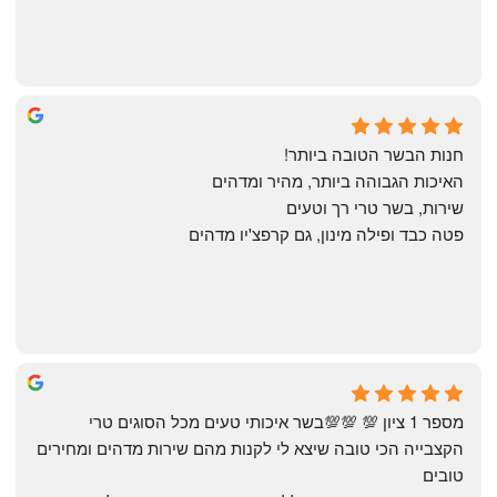
Annael Annael
8 months ago
חנות הבשר הטובה ביותר!
האיכות הגבוהה ביותר, מהיר ומדהים
שירות, בשר טרי רך וטעים
פטה כבד ופילה מינון, גם קרפצ'יו מדהים
The Artechology
a year ago
מספר 1 ציון 💯 💯💯בשר איכותי טעים מכל הסוגים טרי 
הקצבייה הכי טובה שיצא לי לקנות מהם שירות מדהים ומחירים 
טובים