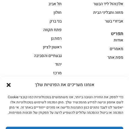
אלכוהול ליד הבשר
תל אביב
מזווה ותבליני הבית
חולון
אביזרי בשר
בני ברק
פתח תקווה
תפריט
רמת גן
אודות
ראשון לציון
מאמרים
גבעתיים והסביבה
מפת אתר
יהוד
מרכז
אנחנו מעריכים את הפרטיות שלך
הקצביה
כדי לספק את החוויה הטובה ביותר, אנו משתמשים בטכנולוגיות כמו קובצי Cookie
אווז
בשר בקר משובח
לשם אחסון וגישה למידע מהמכשיר שלך. מתן הסכמה לשימוש בטכנולוגיות אלו
בשר בקר עגלה משובח
בשר למעשנת
יאפשר לנו לעבד נתונים כגון התנהגות גלישה או מזהים ייחודיים באתר זה. אי מתן
הסכמה או ביטול ההסכמה עלולים להשפיע לרעה על תפקודן של תכונות מסוימות.
הודו
חלקים אחוריים
טחונים – בשר טחון
טלה/כבש