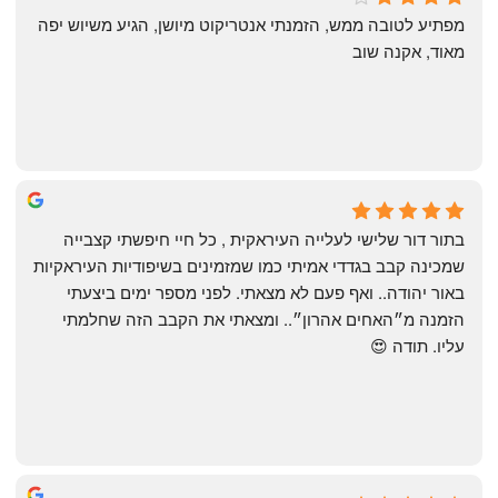
4 months ago
מפתיע לטובה ממש, הזמנתי אנטריקוט מיושן, הגיע משיוש יפה 
מאוד, אקנה שוב
שי
4 months ago
בתור דור שלישי לעלייה העיראקית , כל חיי חיפשתי קצבייה 
שמכינה קבב בגדדי אמיתי כמו שמזמינים בשיפודיות העיראקיות 
באור יהודה.. ואף פעם לא מצאתי. לפני מספר ימים ביצעתי 
הזמנה מ״האחים אהרון״.. ומצאתי את הקבב הזה שחלמתי 
עליו. תודה 😍
Yonatan Menashe