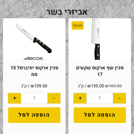
אביזרי בשר
מבצע!
סכין שף ארקוס שקעים
סכין ארקוס יוניברסל 15
17
סמ
169.00
₪
135.00
₪
/ ק"ג
109.00
₪
/ ק"ג
+
-
+
-
הוספה לסל
הוספה לסל