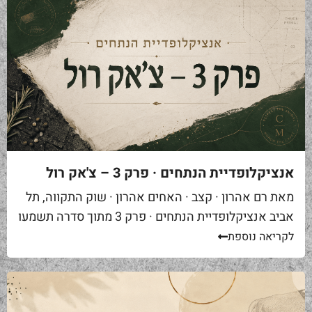
אנציקלופדיית הנתחים · פרק 3 – צ'אק רול
מאת רם אהרון · קצב · האחים אהרון · שוק התקווה, תל
אביב אנציקלופדיית הנתחים · פרק 3 מתוך סדרה תשמעו
סיפור. אתם באים לאחת ממסעדות הבשר הטובות...
לקריאה נוספת