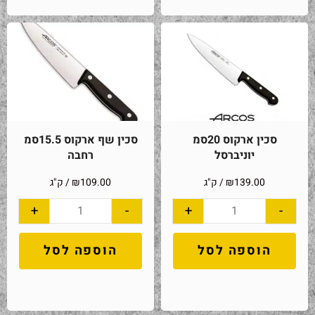
סכין ארקוס 20סמ
סכין שף ארקוס 15.5סמ
יוניברסל
רחבה
139.00
₪
/ ק"ג
109.00
₪
/ ק"ג
+
-
+
-
הוספה לסל
הוספה לסל