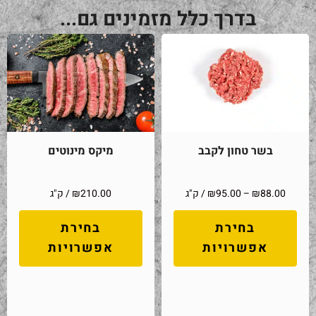
בדרך כלל מזמינים גם...
בשר טחון לקבב
מיקס מינוטים
88.00
₪
–
95.00
₪
/ ק"ג
210.00
₪
/ ק"ג
בחירת
בחירת
אפשרויות
אפשרויות