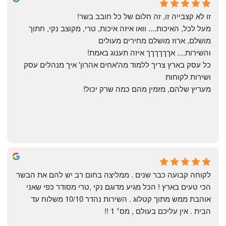
6 months ago
זו לא קצבייה זו, זה חלום של כל חובב בשר!
מעל לכל, האיכות.... וואו איזה איכות, טרי, מקוצב נקי, חתוך 
מושלם, ארוז מושלם מחירים מעולים
והשירות.... אךךךךךך איזה תענוג באמת!
כל עסק בארץ צריך ללמוד מה'אחים אהרון' איך מנהלים עסק 
ושירות לקוחות
מעריץ שלהם, מזמין מהם כמה שרק יכול!
Shahaf Bendarker
6 months ago
לקוחה קבועה כבר שנים . ממליצה בחום רב יש להם את הבשר 
הכי טעים בארץ ! הכל מגיע מדוגם נקי ,טרי מסודר כפי שאני 
אוהבת ממש מתוך קטלוג . השירות נהדר 10/10 משלוח עד 
הבית . אין עליכם בעולם , מס׳ 1 !!