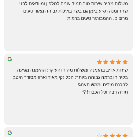
‏משלוח מהיר שירות טוב תמיד עונים לטלפון ומוודאים לפני 
שההזמנה תגיע בזמן גם בשר באיכות גבוהה מאוד טעים 
מרוצים. ההמבורגר טעים ברמות
May Azulay
a month ago
שירות אדיב בהזמנה ומשלוח מהיר והעיקר: ההזמנה מגיעה 
בקירור וברמה גבוהה ביותר: הכל נקי מאוד וארוז מסודר היטב 
להכנה מידית וממש תענוג!
תודה רבה וכל הכבוד!🌹
michal gottfried