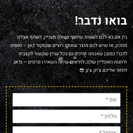
בואו נדבר!
בין אם בא לכם לעשות שיתוף פעולה מעניין, לשתף אצלנו
מתכון, או שיש לכם מוצר שאתם רוצים שנסקור כאן – נשמח
לדבר! כמובן שאנחנו זמינים גם בכל עניין שקשור לקצביה
ולחנות האונליין שלנו, לתיאום שיחה השאירו פרטים – נדאג
לחזור אליכם צ'יק צ'ק 😎