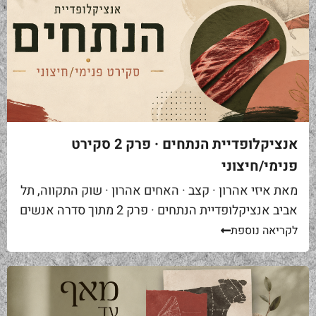
אנציקלופדיית הנתחים · פרק 2 סקירט
פנימי/חיצוני
מאת איזי אהרון · קצב · האחים אהרון · שוק התקווה, תל
אביב אנציקלופדיית הנתחים · פרק 2 מתוך סדרה אנשים
באים אליי בקצביה ומבקשים "סקירט". שאלה ראשונה...
לקריאה נוספת