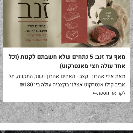
מאף עד זנב: 5 נתחים שלא חשבתם לקנות (וכל
אחד עולה חצי מאנטרקוט)
מאת איזי אהרון · קצב · האחים אהרון · שוק התקווה, תל
אביב קילו אנטרקוט אצלנו בקצביה עולה בין ₪180
ל-₪220. מחיר יפה – וגם מוצדק, כי זה...
לקריאה נוספת