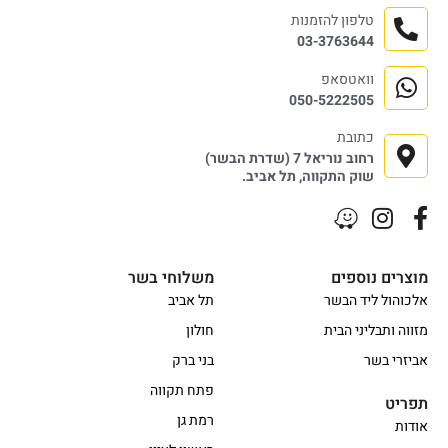
טלפון להזמנות
03-3763644
וואטסאפ
050-5222505
כתובת
רחוב נוריאל 7 (שדרת הבשר)
שוק התקווה, תל אביב.
מוצרים נוספים
משלוחי בשר
אלכוהול ליד הבשר
תל אביב
מזווה ותבליני הבית
חולון
אביזרי בשר
בני ברק
פתח תקווה
תפריט
רמת גן
אודות