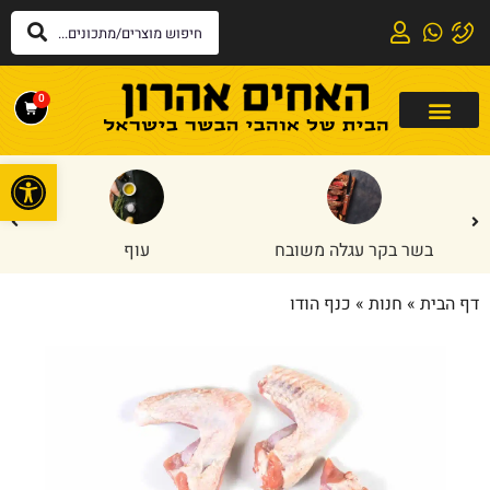
0
פתח
בשר בקר עגלה משובח
עוף
דף הבית
»
חנות
»
כנף הודו