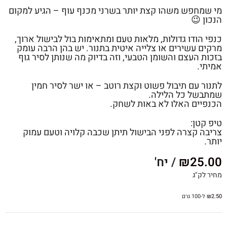
מי שמחפש משהו קצת יותר בשרני מכנף עוף – הגיע למקום
הנכון 😉
כנפי הודו גדולות, מלאות טעם ומתאימות בול לבישול ארוך,
מרקים עשירים או צלייה איטית בתנור. יש בהן הרבה עומק
בזכות העצם והשומן הטבעי, וזה בדיוק מה שנותן לסיר גוף
אמיתי.
לתנור עם תיבול פשוט וקצת רוטב – או ישר לסיר חמין
שמתבשל כל הלילה.
הכנפיים האלו לא באות לשחק.
טיפ קטן:
צריבה קצרה לפני הבישול תיתן שכבה קלויה וטעם עמוק
יותר.
25.00
₪
/ יח'
מחיר לק"ג
2.50
₪
ל-100 גרם