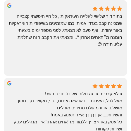
שי
4 months ago
בתור דור שלישי לעלייה העיראקית , כל חיי חיפשתי קצבייה 
שמכינה קבב בגדדי אמיתי כמו שמזמינים בשיפודיות העיראקיות 
באור יהודה.. ואף פעם לא מצאתי. לפני מספר ימים ביצעתי 
הזמנה מ״האחים אהרון״.. ומצאתי את הקבב הזה שחלמתי 
עליו. תודה 😍
Yonatan Menashe
6 months ago
זו לא קצבייה זו, זה חלום של כל חובב בשר!
מעל לכל, האיכות.... וואו איזה איכות, טרי, מקוצב נקי, חתוך 
מושלם, ארוז מושלם מחירים מעולים
והשירות.... אךךךךךך איזה תענוג באמת!
כל עסק בארץ צריך ללמוד מה'אחים אהרון' איך מנהלים עסק 
ושירות לקוחות