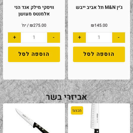
ג'ין M&N תל אביב ייבש
וויסקי מילק אנד הני
אלמנטס מעושן
145.00
₪
275.00
₪
/ יח'
+
-
+
-
הוספה לסל
הוספה לסל
אביזרי בשר
מבצע!