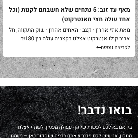
מאף עד זנב: 5 נתחים שלא חשבתם לקנות (וכל
אחד עולה חצי מאנטרקוט)
מאת איזי אהרון · קצב · האחים אהרון · שוק התקווה, תל
אביב קילו אנטרקוט אצלנו בקצביה עולה בין ₪180
ל-₪220. מחיר יפה – וגם מוצדק, כי זה...
לקריאה נוספת
בואו נדבר!
בין אם בא לכם לעשות שיתוף פעולה מעניין, לשתף אצלנו
מתכון, או שיש לכם מוצר שאתם רוצים שנסקור כאן – נשמח