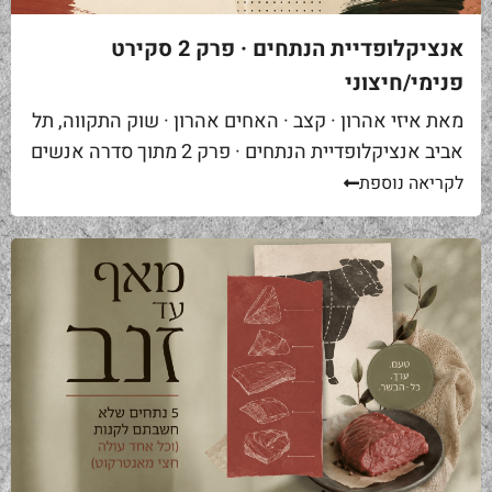
אנציקלופדיית הנתחים · פרק 2 סקירט
פנימי/חיצוני
מאת איזי אהרון · קצב · האחים אהרון · שוק התקווה, תל
אביב אנציקלופדיית הנתחים · פרק 2 מתוך סדרה אנשים
באים אליי בקצביה ומבקשים "סקירט". שאלה ראשונה...
לקריאה נוספת