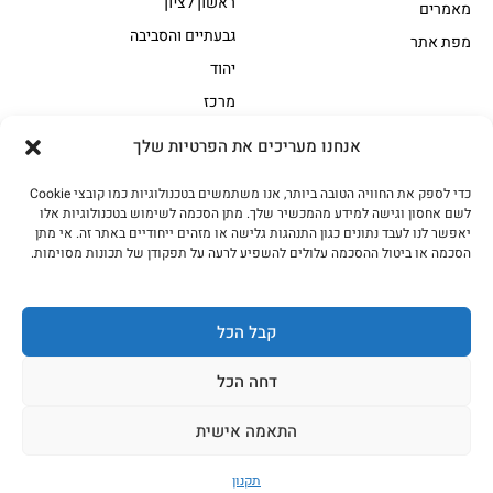
ראשון לציון
מאמרים
גבעתיים והסביבה
מפת אתר
יהוד
מרכז
אנחנו מעריכים את הפרטיות שלך
הקצביה
כדי לספק את החוויה הטובה ביותר, אנו משתמשים בטכנולוגיות כמו קובצי Cookie
אווז
בשר בקר משובח
לשם אחסון וגישה למידע מהמכשיר שלך. מתן הסכמה לשימוש בטכנולוגיות אלו
בשר בקר עגלה משובח
בשר למעשנת
יאפשר לנו לעבד נתונים כגון התנהגות גלישה או מזהים ייחודיים באתר זה. אי מתן
הסכמה או ביטול ההסכמה עלולים להשפיע לרעה על תפקודן של תכונות מסוימות.
הודו
חלקים אחוריים
טחונים – בשר טחון
טלה/כבש
מיוחדי מסורת
מיוחדי מסורת1
קבל הכל
נתחי פנים
עוף
דחה הכל
עוף טבעי
על האש
התאמה אישית
כל הזכויות שמורות האחים אהרון 2023
תקנון
עיצוב ובניית האתר בשיתוף Kfir Dgital