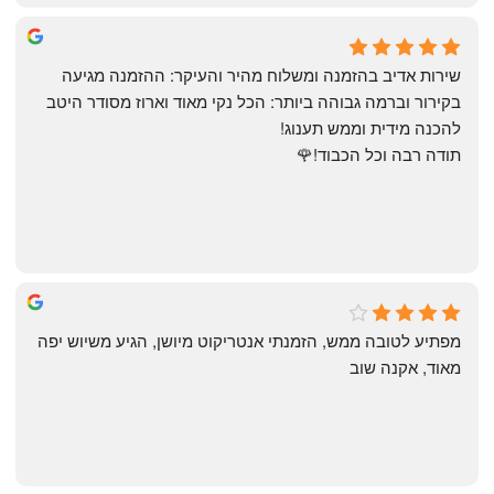
May Azulay
a month ago
שירות אדיב בהזמנה ומשלוח מהיר והעיקר: ההזמנה מגיעה 
בקירור וברמה גבוהה ביותר: הכל נקי מאוד וארוז מסודר היטב 
להכנה מידית וממש תענוג!
תודה רבה וכל הכבוד!🌹
michal gottfried
4 months ago
מפתיע לטובה ממש, הזמנתי אנטריקוט מיושן, הגיע משיוש יפה 
מאוד, אקנה שוב