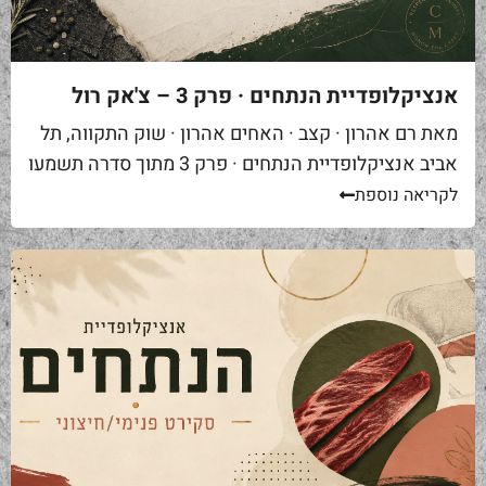
אנציקלופדיית הנתחים · פרק 3 – צ'אק רול
מאת רם אהרון · קצב · האחים אהרון · שוק התקווה, תל
אביב אנציקלופדיית הנתחים · פרק 3 מתוך סדרה תשמעו
סיפור. אתם באים לאחת ממסעדות הבשר הטובות...
לקריאה נוספת