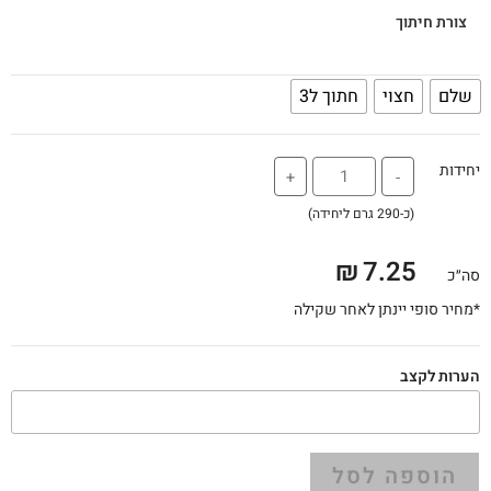
צורת חיתוך
שלם
חצוי
חתוך ל3
יחידות
+
-
(כ-290 גרם ליחידה)
₪
7.25
סה״כ
*מחיר סופי יינתן לאחר שקילה
הערות לקצב
הוספה לסל