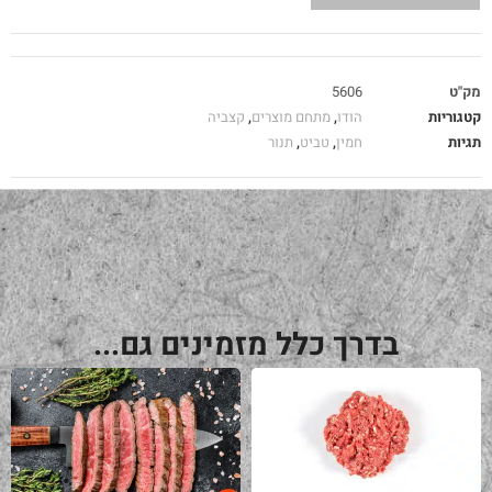
מק"ט
5606
קטגוריות
הודו
,
מתחם מוצרים
,
קצביה
תגיות
חמין
,
טביט
,
תנור
בדרך כלל מזמינים גם...