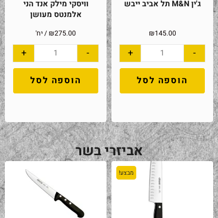
ג'ין M&N תל אביב ייבש
וויסקי מילק אנד הני
אלמנטס מעושן
145.00
₪
275.00
₪
/ יח'
+
-
+
-
הוספה לסל
הוספה לסל
אביזרי בשר
מבצע!