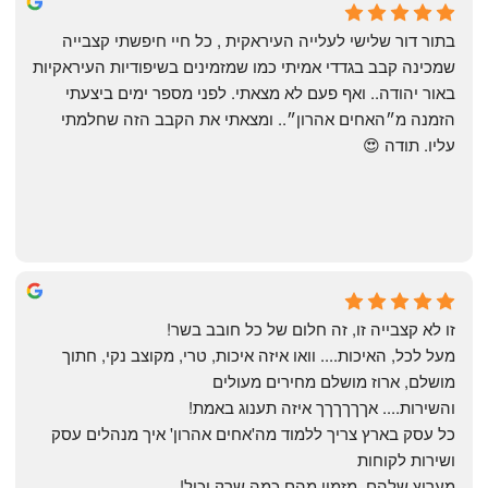
4 months ago
בתור דור שלישי לעלייה העיראקית , כל חיי חיפשתי קצבייה 
שמכינה קבב בגדדי אמיתי כמו שמזמינים בשיפודיות העיראקיות 
באור יהודה.. ואף פעם לא מצאתי. לפני מספר ימים ביצעתי 
הזמנה מ״האחים אהרון״.. ומצאתי את הקבב הזה שחלמתי 
עליו. תודה 😍
Yonatan Menashe
6 months ago
זו לא קצבייה זו, זה חלום של כל חובב בשר!
מעל לכל, האיכות.... וואו איזה איכות, טרי, מקוצב נקי, חתוך 
מושלם, ארוז מושלם מחירים מעולים
והשירות.... אךךךךךך איזה תענוג באמת!
כל עסק בארץ צריך ללמוד מה'אחים אהרון' איך מנהלים עסק 
ושירות לקוחות
מעריץ שלהם, מזמין מהם כמה שרק יכול!