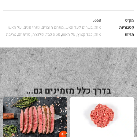
מק"ט
5668
קטגוריות
אווז
,
בשרים לעל האש
,
מתחם מוצרים
,
נתחי פנים
,
על האש
תגיות
אווז
,
כבד קצוץ
,
על האש
,
פטה כבד
,
פלנצ'ה
,
פרימיום
,
צריבה
בדרך כלל מזמינים גם...