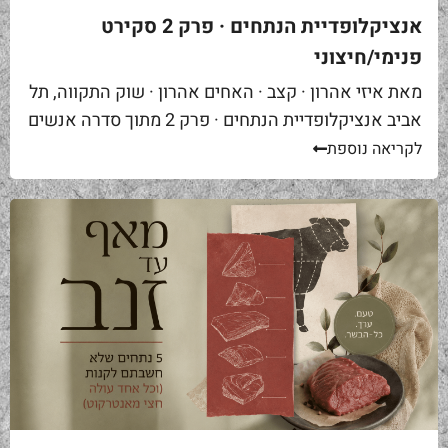
אנציקלופדיית הנתחים · פרק 2 סקירט
פנימי/חיצוני
מאת איזי אהרון · קצב · האחים אהרון · שוק התקווה, תל
אביב אנציקלופדיית הנתחים · פרק 2 מתוך סדרה אנשים
באים אליי בקצביה ומבקשים "סקירט". שאלה ראשונה...
לקריאה נוספת