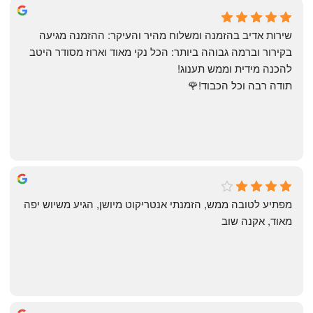
May Azulay
a month ago
שירות אדיב בהזמנה ומשלוח מהיר והעיקר: ההזמנה מגיעה 
בקירור וברמה גבוהה ביותר: הכל נקי מאוד וארוז מסודר היטב 
להכנה מידית וממש תענוג!
תודה רבה וכל הכבוד!🌹
michal gottfried
4 months ago
מפתיע לטובה ממש, הזמנתי אנטריקוט מיושן, הגיע משיוש יפה 
מאוד, אקנה שוב
שי