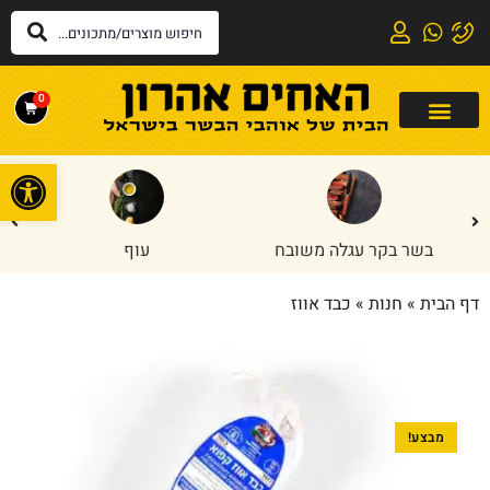
0
פתח
בשר בקר עגלה משובח
עוף
דף הבית
»
חנות
»
כבד אווז
מבצע!