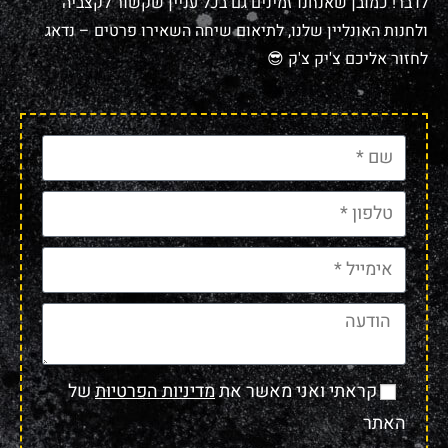
לדבר! כמובן שאנחנו זמינים גם בכל עניין שקשור לקצביה
ולחנות האונליין שלנו, לתיאום שיחה השאירו פרטים – נדאג
לחזור אליכם צ'יק צ'ק 😎
קראתי ואני מאשר את
מדיניות הפרטיות
של
האתר