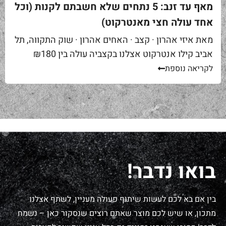
מאף עד זנב: 5 נתחים שלא חשבתם לקנות (וכל
אחד עולה חצי מאנטרקוט)
מאת איזי אהרון · קצב · האחים אהרון · שוק התקווה, תל
אביב קילו אנטרקוט אצלנו בקצביה עולה בין ₪180
ל-₪220. מחיר יפה – וגם מוצדק, כי זה...
לקריאה נוספת
בואו נדבר!
בין אם בא לכם לעשות שיתוף פעולה מעניין, לשתף אצלנו
מתכון, או שיש לכם מוצר שאתם רוצים שנסקור כאן – נשמח