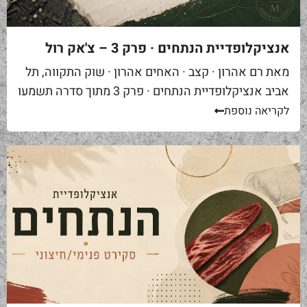
אנציקלופדיית הנתחים · פרק 3 – צ'אק רול
מאת רם אהרון · קצב · האחים אהרון · שוק התקווה, תל
אביב אנציקלופדיית הנתחים · פרק 3 מתוך סדרה תשמעו
סיפור. אתם באים לאחת ממסעדות הבשר הטובות...
לקריאה נוספת