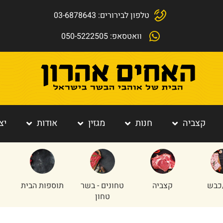
טלפון לבירורים: 03-6878643
וואטסאפ: 050-5222505
קצביה
חנות
מגזין
אודות
יצ
כבש
קצביה
טחונים - בשר
תוספות הבית
טחון