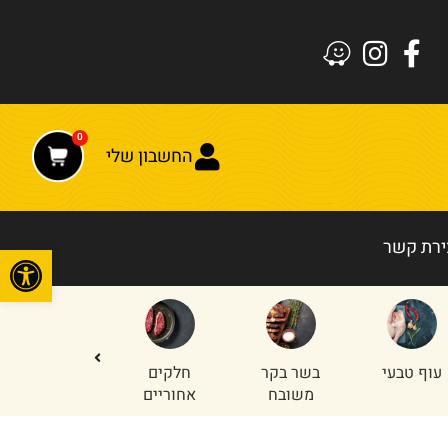
0
החשבון שלי
ירת קשר
פתח
עוף טבעי
בשר בקר
חלקים
טחון עוף
משובח
אחוריים
והודו