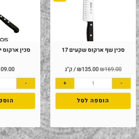
סכין שף ארקוס שקעים 17
סכין ארקוס יוני
169.00
₪
135.00
₪
/ ק"ג
109.00
-
+
-
הוספה לסל
הוספ