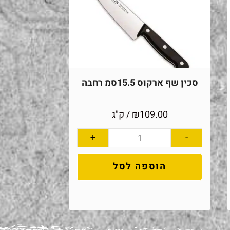
סכין שף ארקוס 15.5סמ רחבה
109.00
₪
/ ק"ג
+
-
הוספה לסל