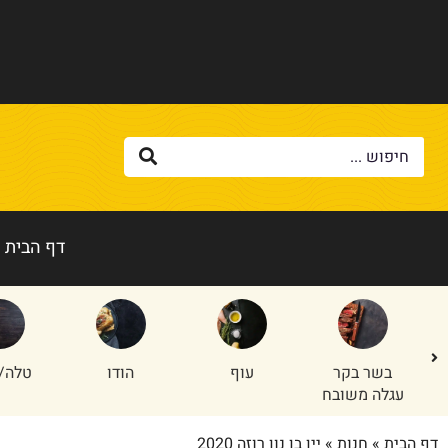
דף הבית
בשר בקר
עוף
הודו
טלה/
עגלה משובח
דף הבית
»
חנות
»
יין בן נון רוזה 2020