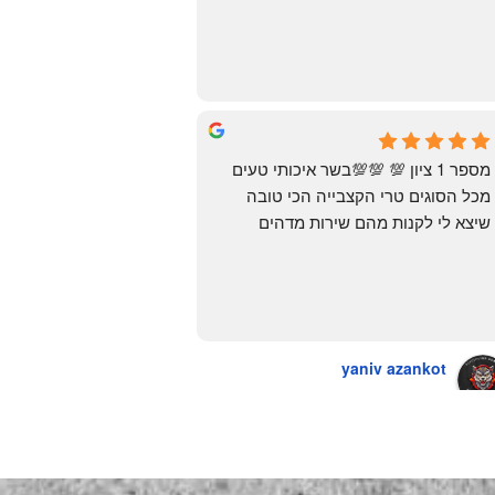
העיראקיות באור יהודה.. ואף פעם לא 
מצאתי. לפני מספר ימים ביצעתי הזמנה 
מ״האחים אהרון״.. ומצאתי את הקבב 
הזה שחלמתי עליו. תודה 😍
Yonatan Menashe
6 months ago
מספר 1 ציון 💯 💯💯בשר איכותי טעים 
מכל הסוגים טרי הקצבייה הכי טובה 
שיצא לי לקנות מהם שירות מדהים 
ומחירים טובים
יש גם עוף טבעי שזה בכלל פגז בקיצור 
מדהים אין עליכם
yaniv azankot
a year ago