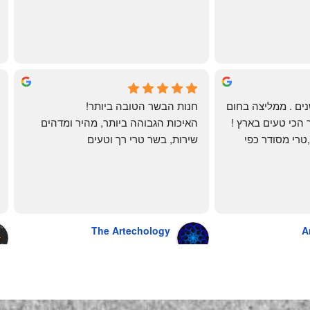
ממש תענוג!
🌹
mi
שי
4 months ago
לקוחה קבועה כבר שנים . ממליצה בחום 
חנות הבשר הטובה ביותר!
רב יש להם את הבשר הכי טעים בארץ ! 
האיכות הגבוהה ביותר, מהיר ומדהים
הכל מגיע מדוגם נקי ,טרי מסודר כפי 
שירות, בשר טרי רך וטעים
שאני אוהבת ממש מתוך קטלוג . השירות 
פטה כבד ופילה מינון, גם קרפצ'יו מדהים
נהדר 10/10 משלוח עד הבית . אין עליכם 
The Artechology
A
a year ago