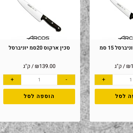
ברסל 15 סמ
סכין ארקוס 20סמ יוניברסל
₪
/ ק"ג
139.00
₪
/ ק"ג
+
-
+
ה לסל
הוספה לסל