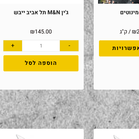
ינוטים
ג'ין M&N תל אביב ייבש
₪
/ ק"ג
145.00
₪
+
-
פשרויות
הוספה לסל