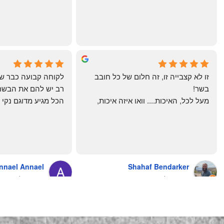
מרוצים. ההמבורגר טעים ברמות
היטב להכנה מידית ו
תודה רבה וכל הכבוד!
chal gottfried
May Azulay
4 months ago
a month ago
זו לא קצבייה זו, זה חלום של כל חובב 
בשר!
מעל לכל, האיכות.... וואו איזה איכות, 
טרי, מקוצב נקי, חתוך מושלם, ארוז 
מושלם מחירים מעולים
והשירות.... אךךךךךך איזה תענוג באמת!
בעולם , מס׳ 1 !!
כל עסק בארץ צריך ללמוד מה'אחים 
אהרון' איך מנהלים עסק ושירות לקוחות
nnael Annael
Shahaf Bendarker
מעריץ שלהם, מזמין מהם כמה שרק 
8 months ago
6 months ago
יכול!