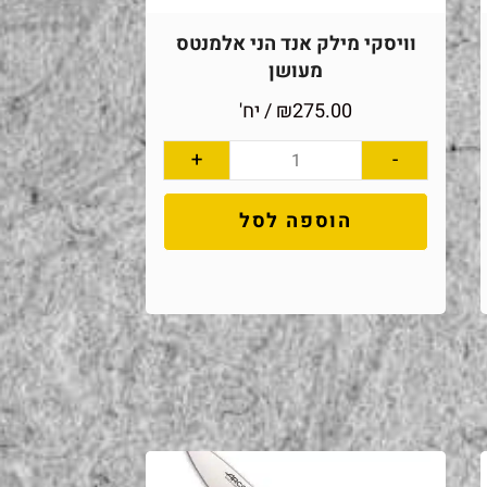
וויסקי מילק אנד הני אלמנטס
מעושן
275.00
₪
/ יח'
+
-
הוספה לסל