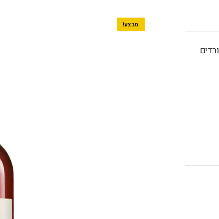
מבצע!
רדים