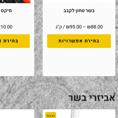
בשר טחון לקבב
מיקס מ
88.00
₪
–
95.00
₪
/ ק"ג
210.00
בחירת אפשרויות
בחירת א
אביזרי בשר
מבצע!