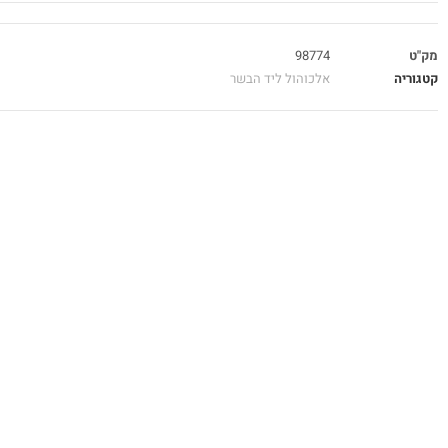
מק"ט
98774
קטגוריה
אלכוהול ליד הבשר