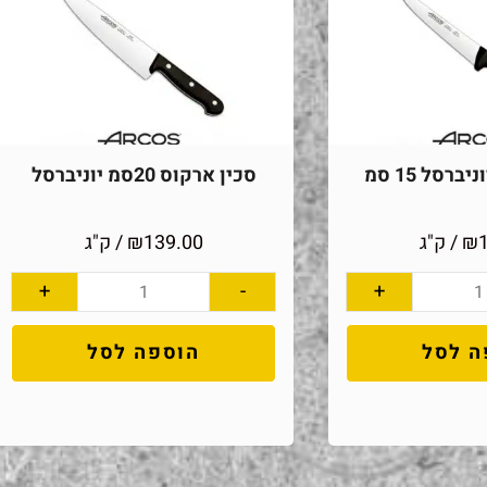
ברסל 15 סמ
סכין ארקוס 20סמ יוניברסל
₪
/ ק"ג
139.00
₪
/ ק"ג
+
-
+
ה לסל
הוספה לסל