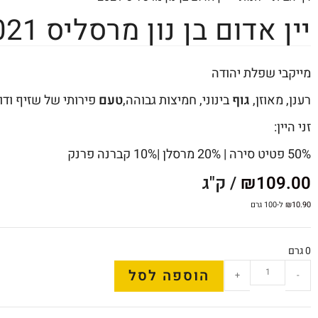
יין אדום בן נון מרסליס 2021
מייקבי שפלת יהודה
רענן, מאוזן,
גוף
בינוני, חמיצות גבוהה,
טעם
פירותי של שזיף ודו
זני היין:
50% פטיט סירה | 20% מרסלן |10% קברנה פרנק
109.00
₪
/ ק"ג
10.90
₪
ל-100 גרם
0 גרם
הוספה לסל
+
-