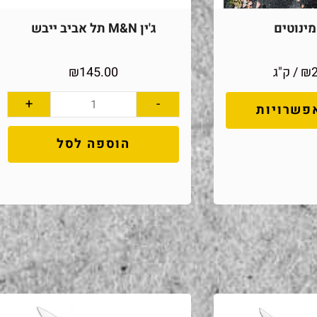
ינוטים
ג'ין M&N תל אביב ייבש
₪
/ ק"ג
145.00
₪
+
-
פשרויות
הוספה לסל