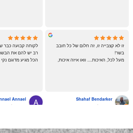
מרוצים. ההמבורגר טעים ברמות
היטב להכנה מידית ו
תודה רבה וכל הכבוד!
chal gottfried
May Azulay
4 months ago
a month ago
זו לא קצבייה זו, זה חלום של כל חובב 
בשר!
מעל לכל, האיכות.... וואו איזה איכות, 
טרי, מקוצב נקי, חתוך מושלם, ארוז 
מושלם מחירים מעולים
והשירות.... אךךךךךך איזה תענוג באמת!
בעולם , מס׳ 1 !!
כל עסק בארץ צריך ללמוד מה'אחים 
אהרון' איך מנהלים עסק ושירות לקוחות
nnael Annael
Shahaf Bendarker
מעריץ שלהם, מזמין מהם כמה שרק 
9 months ago
6 months ago
יכול!