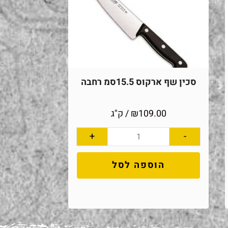
סכין שף ארקוס 15.5סמ רחבה
109.00
₪
/ ק"ג
+
-
הוספה לסל