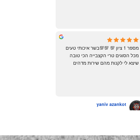
העיראקיות באור יהודה.. ואף פעם לא 
מצאתי. לפני מספר ימים ביצעתי הזמנה 
מ״האחים אהרון״.. ומצאתי את הקבב 
הזה שחלמתי עליו. תודה 😍
Yonatan Menashe
6 months ago
מספר 1 ציון 💯 💯💯בשר איכותי טעים 
מכל הסוגים טרי הקצבייה הכי טובה 
שיצא לי לקנות מהם שירות מדהים 
ומחירים טובים
יש גם עוף טבעי שזה בכלל פגז בקיצור 
מדהים אין עליכם
yaniv azankot
a year ago