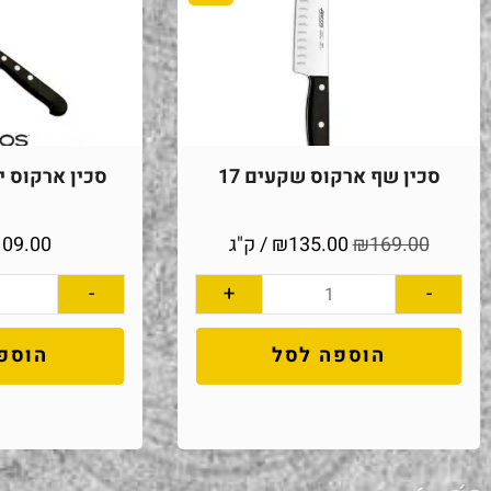
סכין שף ארקוס שקעים 17
סכין ארקוס יוני
169.00
₪
135.00
₪
/ ק"ג
109.00
-
+
-
הוספה לסל
הוספ