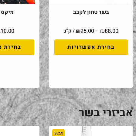
בשר טחון לקבב
מיקס מ
88.00
₪
–
95.00
₪
/ ק"ג
210.00
בחירת אפשרויות
בחירת א
אביזרי בשר
מבצע!