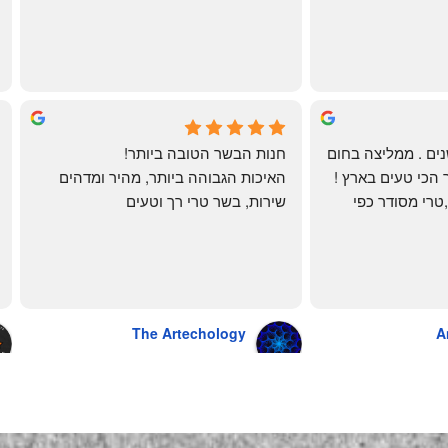
ממש תענוג!
🌹
mi
שי
4 months ago
לקוחה קבועה כבר שנים . ממליצה בחום 
חנות הבשר הטובה ביותר!
רב יש להם את הבשר הכי טעים בארץ ! 
האיכות הגבוהה ביותר, מהיר ומדהים
הכל מגיע מדוגם נקי ,טרי מסודר כפי 
שירות, בשר טרי רך וטעים
שאני אוהבת ממש מתוך קטלוג . השירות 
פטה כבד ופילה מינון, גם קרפצ'יו מדהים
נהדר 10/10 משלוח עד הבית . אין עליכם 
The Artechology
A
a year ago