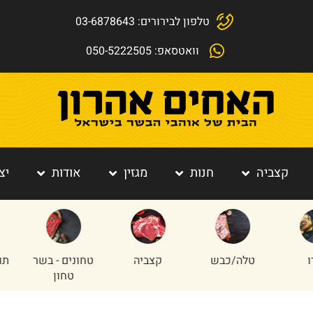
טלפון לבירורים: 03-6878643
וואטסאפ: 050-5222505
קצביה
חנות
מגזין
אודות
יצ
כבש
קצביה
טחונים - בשר
תוספות הבית
טחון