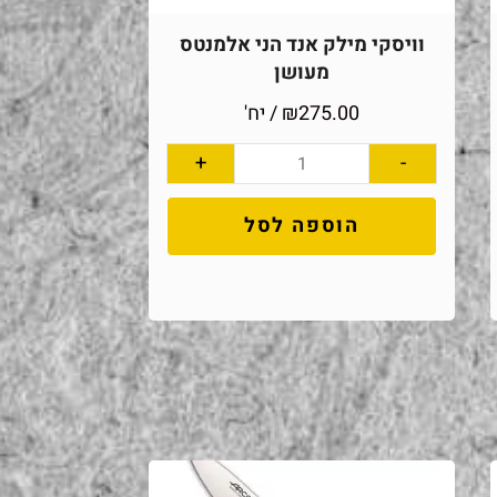
וויסקי מילק אנד הני אלמנטס
מעושן
275.00
₪
/ יח'
+
-
הוספה לסל