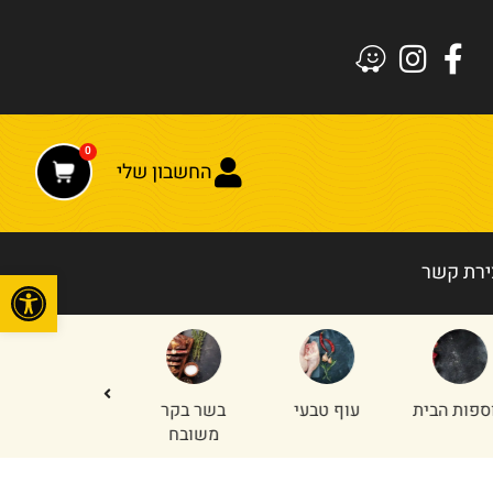
0
החשבון שלי
ירת קשר
פתח
עוף טבעי
בשר בקר
חלקים
טחון עוף
משובח
אחוריים
והודו