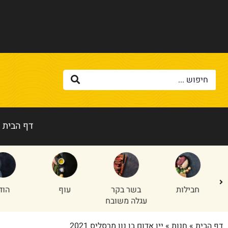
דף הבית
בשר בקר
עוף
הודו
טלה/
עגלה משובח
דף הבית
»
חנות
»
יין אדום בן נון מרסליס 2021