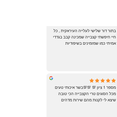
בתור דור שלישי לעלייה העיראקית , כל 
חיי חיפשתי קצבייה שמכינה קבב בגדדי 
אמיתי כמו שמזמינים בשיפודיות 
העיראקיות באור יהודה.. ואף פעם לא 
מצאתי. לפני מספר ימים ביצעתי הזמנה 
מ״האחים אהרון״.. ומצאתי את הקבב 
הזה שחלמתי עליו. תודה 😍
Yonatan Menashe
6 months ago
מספר 1 ציון 💯 💯💯בשר איכותי טעים 
מכל הסוגים טרי הקצבייה הכי טובה 
שיצא לי לקנות מהם שירות מדהים 
ומחירים טובים
יש גם עוף טבעי שזה בכלל פגז בקיצור 