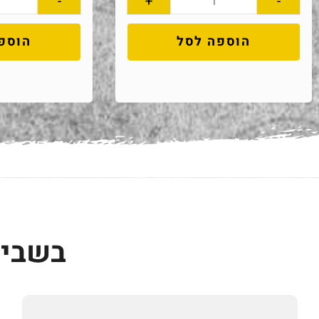
-
+
-
הוספה לסל
הוספ
בשביל