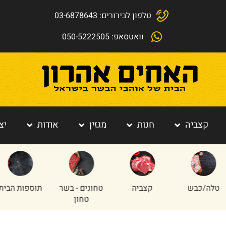
טלפון לבירורים: 03-6878643
וואטסאפ: 050-5222505
קצביה
חנות
מגזין
אודות
יצ
כבש
קצביה
טחונים - בשר
תוספות הבית
טחון