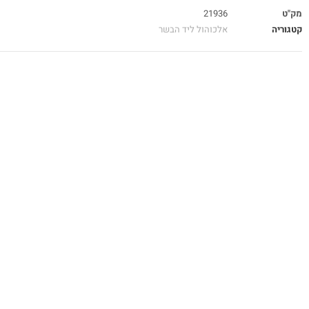
מק"ט
21936
קטגוריה
אלכוהול ליד הבשר