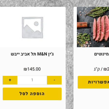
ינוטים
ג'ין M&N תל אביב ייבש
₪
/ ק"ג
145.00
₪
+
-
פשרויות
הוספה לסל