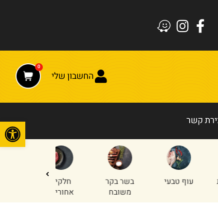
0
החשבון שלי
ירת קשר
פתח
עוף טבעי
בשר בקר
חלקים
טחון עוף
משובח
אחוריים
והודו