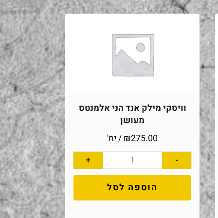
וויסקי מילק אנד הני אלמנטס
מעושן
275.00
₪
/ יח'
+
-
הוספה לסל