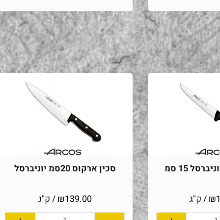
ברסל 15 סמ
סכין ארקוס 20סמ יוניברסל
₪
/ ק"ג
139.00
₪
/ ק"ג