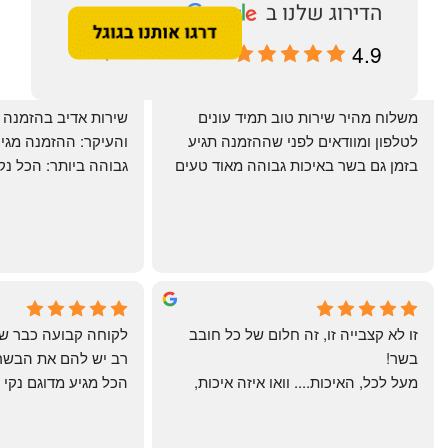
4.9
מבוסס על 196 ביקורות
‏משלוח מהיר שירות טוב תמיד עונים 
לטלפון ומוודאים לפני שההזמנה תגיע 
בזמן גם בשר באיכות גבוהה מאוד טעים 
מרוצים. ההמבורגר טעים ברמות
היטב להכנה מידית ו
תודה רבה וכל הכבוד!
chal gottfried
May Azulay
4 months ago
a month ago
זו לא קצבייה זו, זה חלום של כל חובב 
בשר!
מעל לכל, האיכות.... וואו איזה איכות, 
טרי, מקוצב נקי, חתוך מושלם, ארוז 
מושלם מחירים מעולים