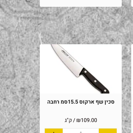
סכין שף ארקוס 15.5סמ רחבה
109.00
₪
/ ק"ג