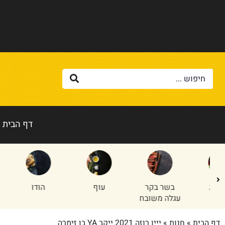
דף הבית
בשר בקר
עוף
הודו
טלה/
עגלה משובח
דף הבית
»
חנות
»
ייין רוזה 2021 ייקב YA בן זימרה