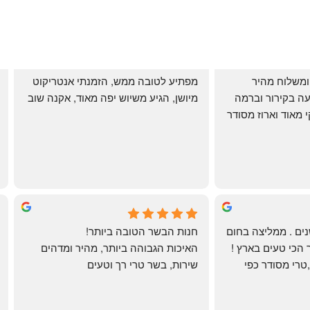
שירות אדיב בהזמנה ומשלוח מהיר 
מפתיע לטובה ממש, הזמנתי אנטריקוט 
והעיקר: ההזמנה מגיעה בקירור וברמה 
מיושן, הגיע משיוש יפה מאוד, אקנה שוב
גבוהה ביותר: הכל נקי מאוד וארוז מסודר 
ממש תענוג!
🌹
mi
שי
4 months ago
לקוחה קבועה כבר שנים . ממליצה בחום 
חנות הבשר הטובה ביותר!
רב יש להם את הבשר הכי טעים בארץ ! 
האיכות הגבוהה ביותר, מהיר ומדהים
הכל מגיע מדוגם נקי ,טרי מסודר כפי 
שירות, בשר טרי רך וטעים
שאני אוהבת ממש מתוך קטלוג . השירות 
פטה כבד ופילה מינון, גם קרפצ'יו מדהים
נהדר 10/10 משלוח עד הבית . אין עליכם 