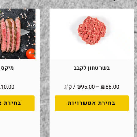
בשר טחון לקבב
מיקס מ
88.00
₪
–
95.00
₪
/ ק"ג
210.00
בחירת אפשרויות
בחירת א