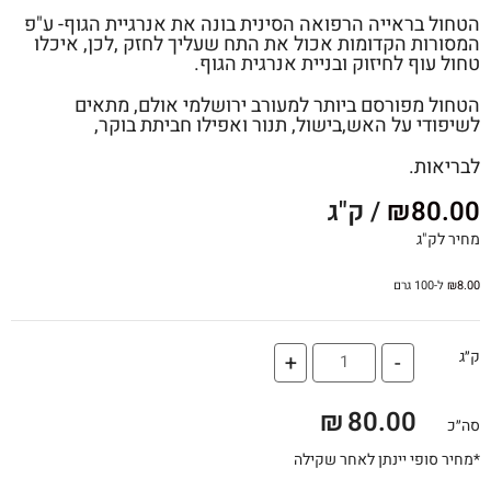
הטחול בראייה הרפואה הסינית בונה את אנרגיית הגוף- ע"פ
המסורות הקדומות אכול את התח שעליך לחזק ,לכן, איכלו
טחול עוף לחיזוק ובניית אנרגית הגוף.
הטחול מפורסם ביותר למעורב ירושלמי אולם, מתאים
לשיפודי על האש,בישול, תנור ואפילו חביתת בוקר,
לבריאות.
80.00
₪
/ ק"ג
מחיר לק"ג
8.00
₪
ל-100 גרם
ק״ג
+
-
₪
80.00
סה״כ
*מחיר סופי יינתן לאחר שקילה