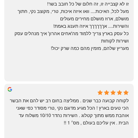
זו לא קצבייה זו, זה חלום של כל חובב בשר!
מעל לכל, האיכות.... וואו איזה איכות, טרי, מקוצב נקי, חתוך 
מושלם, ארוז מושלם מחירים מעולים
והשירות.... אךךךךךך איזה תענוג באמת!
כל עסק בארץ צריך ללמוד מה'אחים אהרון' איך מנהלים עסק 
ושירות לקוחות
מעריץ שלהם, מזמין מהם כמה שרק יכול!
Shahaf Bendarker
6 months ago
לקוחה קבועה כבר שנים . ממליצה בחום רב יש להם את הבשר 
הכי טעים בארץ ! הכל מגיע מדוגם נקי ,טרי מסודר כפי שאני 
אוהבת ממש מתוך קטלוג . השירות נהדר 10/10 משלוח עד 
הבית . אין עליכם בעולם , מס׳ 1 !!