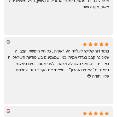
מפתיע לטובה ממש, הזמנתי אנטריקוט מיושן, הגיע משיוש יפה 
מאוד, אקנה שוב
שי
4 months ago
בתור דור שלישי לעלייה העיראקית , כל חיי חיפשתי קצבייה 
שמכינה קבב בגדדי אמיתי כמו שמזמינים בשיפודיות העיראקיות 
באור יהודה.. ואף פעם לא מצאתי. לפני מספר ימים ביצעתי 
הזמנה מ״האחים אהרון״.. ומצאתי את הקבב הזה שחלמתי 
עליו. תודה 😍
Yonatan Menashe
6 months ago