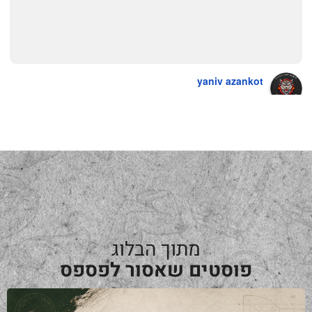
yaniv azankot
a year ago
מתוך הבלוג
פוסטים שאסור לפספס