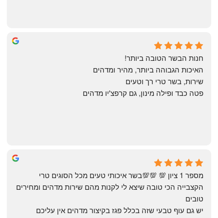
Annael Annael
9 months ago
חנות הבשר הטובה ביותר!
האיכות הגבוהה ביותר, מהיר ומדהים
שירות, בשר טרי רך וטעים
פטה כבד ופילה מינון, גם קרפצ'יו מדהים
The Artechology
a year ago
מספר 1 ציון 💯 💯💯בשר איכותי טעים מכל הסוגים טרי 
הקצבייה הכי טובה שיצא לי לקנות מהם שירות מדהים ומחירים 
טובים
יש גם עוף טבעי שזה בכלל פגז בקיצור מדהים אין עליכם