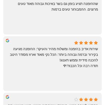
שההזמנה תגיע בזמן גם בשר באיכות גבוהה מאוד טעים 
מרוצים. ההמבורגר טעים ברמות
May Azulay
a month ago
שירות אדיב בהזמנה ומשלוח מהיר והעיקר: ההזמנה מגיעה 
בקירור וברמה גבוהה ביותר: הכל נקי מאוד וארוז מסודר היטב 
להכנה מידית וממש תענוג!
תודה רבה וכל הכבוד!🌹
michal gottfried
4 months ago