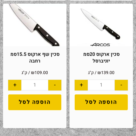
סכין ארקוס 20סמ
סכין שף ארקוס 15.5סמ
יוניברסל
רחבה
139.00
₪
/ ק"ג
109.00
₪
/ ק"ג
+
-
+
-
הוספה לסל
הוספה לסל