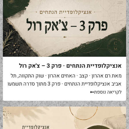
אנציקלופדיית הנתחים · פרק 3 – צ'אק רול
מאת רם אהרון · קצב · האחים אהרון · שוק התקווה, תל
אביב אנציקלופדיית הנתחים · פרק 3 מתוך סדרה תשמעו
סיפור. אתם באים לאחת ממסעדות הבשר הטובות...
לקריאה נוספת