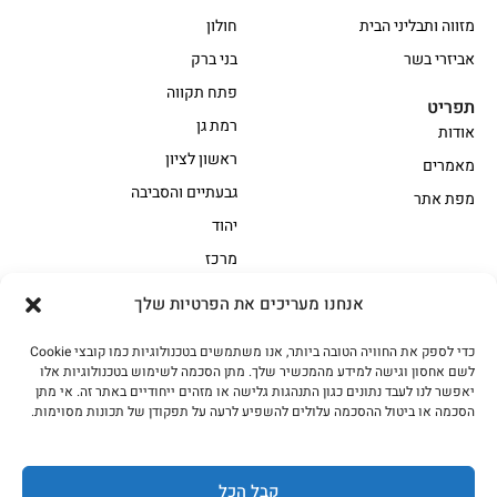
מזווה ותבליני הבית
חולון
אביזרי בשר
בני ברק
פתח תקווה
תפריט
רמת גן
אודות
ראשון לציון
מאמרים
גבעתיים והסביבה
מפת אתר
יהוד
מרכז
אנחנו מעריכים את הפרטיות שלך
הקצביה
כדי לספק את החוויה הטובה ביותר, אנו משתמשים בטכנולוגיות כמו קובצי Cookie
אווז
בשר בקר משובח
לשם אחסון וגישה למידע מהמכשיר שלך. מתן הסכמה לשימוש בטכנולוגיות אלו
בשר בקר עגלה משובח
בשר למעשנת
יאפשר לנו לעבד נתונים כגון התנהגות גלישה או מזהים ייחודיים באתר זה. אי מתן
הסכמה או ביטול ההסכמה עלולים להשפיע לרעה על תפקודן של תכונות מסוימות.
הודו
חלקים אחוריים
טחונים – בשר טחון
טלה/כבש
מיוחדי מסורת
מיוחדי מסורת1
קבל הכל