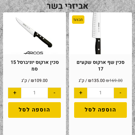
אביזרי בשר
מבצע!
סכין שף ארקוס שקעים
סכין ארקוס יוניברסל 15
17
סמ
169.00
₪
135.00
₪
/ ק"ג
109.00
₪
/ ק"ג
+
-
+
-
הוספה לסל
הוספה לסל