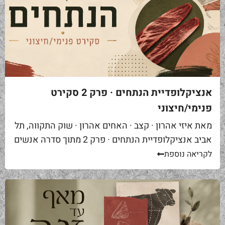
אנציקלופדיית הנתחים · פרק 2 סקירט
פנימי/חיצוני
מאת איזי אהרון · קצב · האחים אהרון · שוק התקווה, תל
אביב אנציקלופדיית הנתחים · פרק 2 מתוך סדרה אנשים
באים אליי בקצביה ומבקשים "סקירט". שאלה ראשונה...
לקריאה נוספת