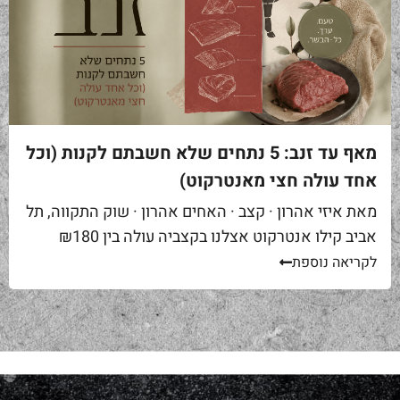
מאף עד זנב: 5 נתחים שלא חשבתם לקנות (וכל
אחד עולה חצי מאנטרקוט)
מאת איזי אהרון · קצב · האחים אהרון · שוק התקווה, תל
אביב קילו אנטרקוט אצלנו בקצביה עולה בין ₪180
ל-₪220. מחיר יפה – וגם מוצדק, כי זה...
לקריאה נוספת