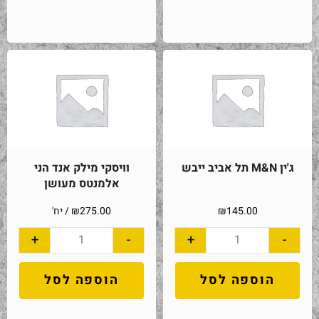
ג'ין M&N תל אביב ייבש
וויסקי מילק אנד הני
אלמנטס מעושן
145.00
₪
275.00
₪
/ יח'
+
-
+
-
הוספה לסל
הוספה לסל