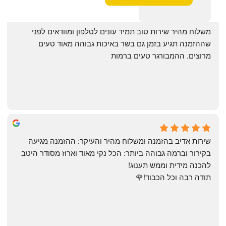
‏משלוח מהיר שירות טוב תמיד עונים לטלפון ומוודאים לפני 
שההזמנה תגיע בזמן גם בשר באיכות גבוהה מאוד טעים 
מרוצים. ההמבורגר טעים ברמות
May Azulay
a month ago
שירות אדיב בהזמנה ומשלוח מהיר והעיקר: ההזמנה מגיעה 
בקירור וברמה גבוהה ביותר: הכל נקי מאוד וארוז מסודר היטב 
להכנה מידית וממש תענוג!
תודה רבה וכל הכבוד!🌹