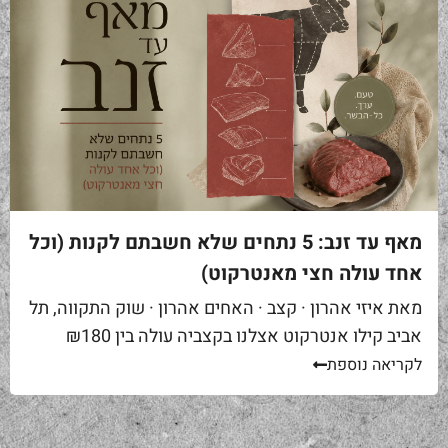
מאף עד זנב: 5 נתחים שלא חשבתם לקנות (וכל
אחד עולה חצי מאנטרקוט)
מאת איזי אהרון · קצב · האחים אהרון · שוק התקווה, תל
אביב קילו אנטרקוט אצלנו בקצביה עולה בין ₪180
ל-₪220. מחיר יפה – וגם מוצדק, כי זה...
לקריאה נוספת