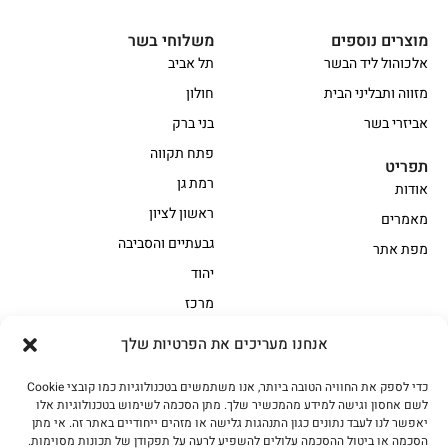
מוצרים נוספים
משלוחי בשר
אלכוהול ליד הבשר
תל אביב
מזווה ותבליני הבית
חולון
אביזרי בשר
בני ברק
פתח תקווה
תפריט
רמת גן
אודות
ראשון לציון
מאמרים
גבעתיים והסביבה
מפת אתר
יהוד
מרכז
אנחנו מעריכים את הפרטיות שלך
הקצביה
כדי לספק את החוויה הטובה ביותר, אנו משתמשים בטכנולוגיות כמו קובצי Cookie
אווז
בשר בקר משובח
לשם אחסון וגישה למידע מהמכשיר שלך. מתן הסכמה לשימוש בטכנולוגיות אלו
בשר בקר עגלה משובח
בשר למעשנת
יאפשר לנו לעבד נתונים כגון התנהגות גלישה או מזהים ייחודיים באתר זה. אי מתן
הסכמה או ביטול ההסכמה עלולים להשפיע לרעה על תפקודן של תכונות מסוימות.