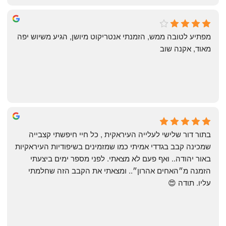
michal gottfried
4 months ago
מפתיע לטובה ממש, הזמנתי אנטריקוט מיושן, הגיע משיוש יפה 
מאוד, אקנה שוב
שי
4 months ago
בתור דור שלישי לעלייה העיראקית , כל חיי חיפשתי קצבייה 
שמכינה קבב בגדדי אמיתי כמו שמזמינים בשיפודיות העיראקיות 
באור יהודה.. ואף פעם לא מצאתי. לפני מספר ימים ביצעתי 
הזמנה מ״האחים אהרון״.. ומצאתי את הקבב הזה שחלמתי 
עליו. תודה 😍