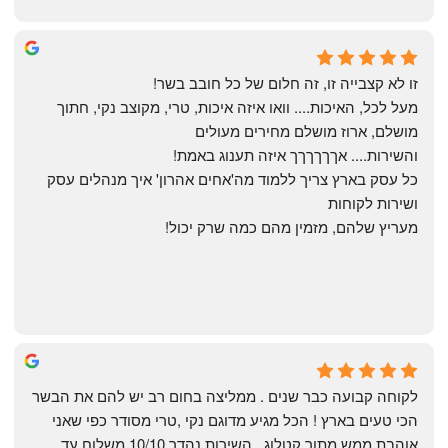
Yonatan Menashe
6 months ago
זו לא קצבייה זו, זה חלום של כל חובב בשר!
מעל לכל, האיכות.... וואו איזה איכות, טרי, מקוצב נקי, חתוך 
מושלם, ארוז מושלם מחירים מעולים
והשירות.... אךךךךךך איזה תענוג באמת!
כל עסק בארץ צריך ללמוד מה'אחים אהרון' איך מנהלים עסק 
ושירות לקוחות
מעריץ שלהם, מזמין מהם כמה שרק יכול!
Shahaf Bendarker
6 months ago
לקוחה קבועה כבר שנים . ממליצה בחום רב יש להם את הבשר 
הכי טעים בארץ ! הכל מגיע מדוגם נקי ,טרי מסודר כפי שאני 
אוהבת ממש מתוך קטלוג . השירות נהדר 10/10 משלוח עד 