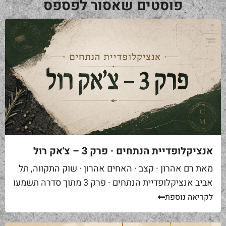
פוסטים שאסור לפספס
אנציקלופדיית הנתחים · פרק 3 – צ'אק רול
מאת רם אהרון · קצב · האחים אהרון · שוק התקווה, תל
אביב אנציקלופדיית הנתחים · פרק 3 מתוך סדרה תשמעו
סיפור. אתם באים לאחת ממסעדות הבשר הטובות...
לקריאה נוספת