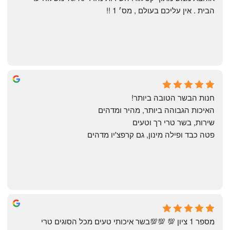
הבית . אין עליכם בעולם , מס׳ 1 !!
Annael Annael
8 months ago
חנות הבשר הטובה ביותר!
האיכות הגבוהה ביותר, מהיר ומדהים
שירות, בשר טרי רך וטעים
פטה כבד ופילה מינון, גם קרפצ'יו מדהים
The Artechology
a year ago
מספר 1 ציון 💯 💯💯בשר איכותי טעים מכל הסוגים טרי 