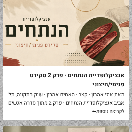
אנציקלופדיית הנתחים · פרק 2 סקירט
פנימי/חיצוני
מאת איזי אהרון · קצב · האחים אהרון · שוק התקווה, תל
אביב אנציקלופדיית הנתחים · פרק 2 מתוך סדרה אנשים
באים אליי בקצביה ומבקשים "סקירט". שאלה ראשונה...
לקריאה נוספת