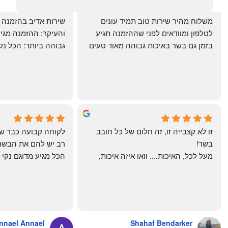
‏משלוח מהיר שירות טוב תמיד עונים 
לטלפון ומוודאים לפני שההזמנה תגיע 
בזמן גם בשר באיכות גבוהה מאוד טעים 
מרוצים. ההמבורגר טעים ברמות
היטב להכנה מידית ו
תודה רבה וכל הכבוד!
chal gottfried
May Azulay
4 months ago
a month ago
זו לא קצבייה זו, זה חלום של כל חובב 
בשר!
מעל לכל, האיכות.... וואו איזה איכות, 
טרי, מקוצב נקי, חתוך מושלם, ארוז 
מושלם מחירים מעולים
והשירות.... אךךךךךך איזה תענוג באמת!
בעולם , מס׳ 1 !!
כל עסק בארץ צריך ללמוד מה'אחים 
אהרון' איך מנהלים עסק ושירות לקוחות
nnael Annael
Shahaf Bendarker