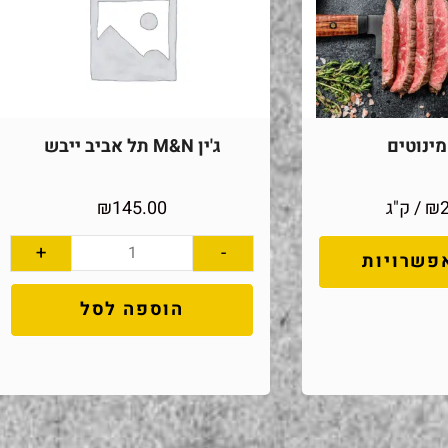
ינוטים
ג'ין M&N תל אביב ייבש
₪
/ ק"ג
145.00
₪
+
-
פשרויות
הוספה לסל