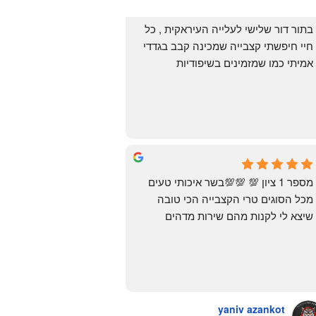
בתור דור שלישי לעלייה העיראקית , כל 
חיי חיפשתי קצבייה שמכינה קבב בגדדי 
אמיתי כמו שמזמינים בשיפודיות 
העיראקיות באור יהודה.. ואף פעם לא 
מצאתי. לפני מספר ימים ביצעתי הזמנה 
מ״האחים אהרון״.. ומצאתי את הקבב 
הזה שחלמתי עליו. תודה 😍
Yonatan Menashe
6 months ago
מספר 1 ציון 💯 💯💯בשר איכותי טעים 
מכל הסוגים טרי הקצבייה הכי טובה 
שיצא לי לקנות מהם שירות מדהים 
ומחירים טובים
יש גם עוף טבעי שזה בכלל פגז בקיצור 
מדהים אין עליכם
yaniv azankot