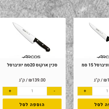
ברסל 15 סמ
סכין ארקוס 20סמ יוניברסל
₪
/ ק"ג
139.00
₪
/ ק"ג
+
-
+
ה לסל
הוספה לסל