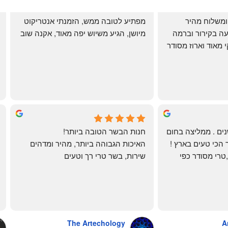
שירות אדיב בהזמנה ומשלוח מהיר 
מפתיע לטובה ממש, הזמנתי אנטריקוט 
והעיקר: ההזמנה מגיעה בקירור וברמה 
מיושן, הגיע משיוש יפה מאוד, אקנה שוב
גבוהה ביותר: הכל נקי מאוד וארוז מסודר 
ממש תענוג!
🌹
mi
שי
4 months ago
לקוחה קבועה כבר שנים . ממליצה בחום 
חנות הבשר הטובה ביותר!
רב יש להם את הבשר הכי טעים בארץ ! 
האיכות הגבוהה ביותר, מהיר ומדהים
הכל מגיע מדוגם נקי ,טרי מסודר כפי 
שירות, בשר טרי רך וטעים
שאני אוהבת ממש מתוך קטלוג . השירות 
פטה כבד ופילה מינון, גם קרפצ'יו מדהים
נהדר 10/10 משלוח עד הבית . אין עליכם 
The Artechology
A