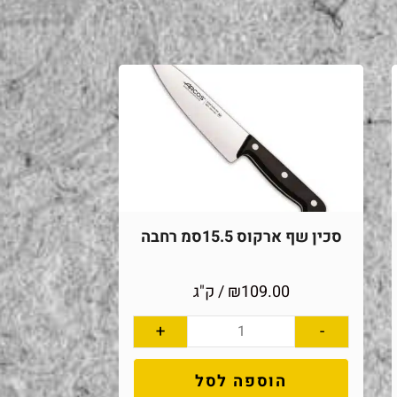
סכין שף ארקוס 15.5סמ רחבה
109.00
₪
/ ק"ג
+
-
הוספה לסל