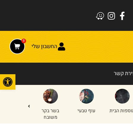
0
החשבון שלי
ירת קשר
פתח
עוף טבעי
בשר בקר
חלקים
טחון עוף
משובח
אחוריים
והודו