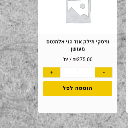
וויסקי מילק אנד הני אלמנטס
מעושן
275.00
₪
/ יח'
+
-
הוספה לסל