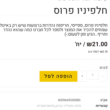
חלפיניו פרוס
חלפיניו פרוס, ספייסי, חריפות נהדרות ברצועות שיש רק באיטלי
שמחים להכיר את המוצר ולספר לכל חברנו כמה שהוא נהדר
וחריף..הגיע זמן לטעום:-)
21.00
₪
/ יח'
2.10
₪
ל-100 גרם
0 גרם
הוספה לסל
+
-
מק"ט
.6009645550080
קטגוריות
מזווה ותבליני הבית
,
מתחם מוצרים