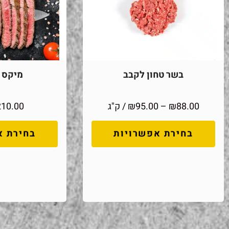
בשר טחון לקבב
מיקס מ
88.00
₪
–
95.00
₪
/ ק"ג
210.00
בחירת אפשרויות
בחירת א