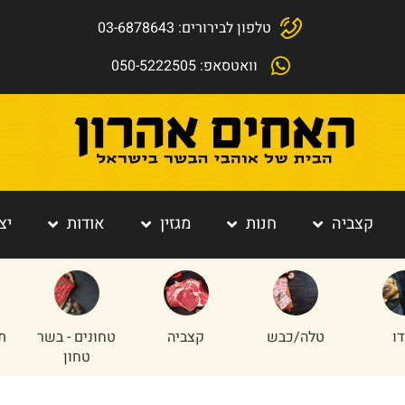
טלפון לבירורים: 03-6878643
וואטסאפ: 050-5222505
קצביה
חנות
מגזין
אודות
יצ
כבש
קצביה
טחונים - בשר
תוספות הבית
טחון