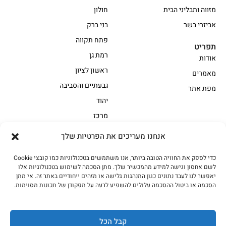
מזווה ותבליני הבית
חולון
אביזרי בשר
בני ברק
פתח תקווה
תפריט
רמת גן
אודות
ראשון לציון
מאמרים
גבעתיים והסביבה
מפת אתר
יהוד
מרכז
אנחנו מעריכים את הפרטיות שלך
הקצביה
כדי לספק את החוויה הטובה ביותר, אנו משתמשים בטכנולוגיות כמו קובצי Cookie
אווז
בשר בקר משובח
לשם אחסון וגישה למידע מהמכשיר שלך. מתן הסכמה לשימוש בטכנולוגיות אלו
בשר בקר עגלה משובח
בשר למעשנת
יאפשר לנו לעבד נתונים כגון התנהגות גלישה או מזהים ייחודיים באתר זה. אי מתן
הסכמה או ביטול ההסכמה עלולים להשפיע לרעה על תפקודן של תכונות מסוימות.
הודו
חלקים אחוריים
טחונים – בשר טחון
טלה/כבש
מיוחדי מסורת
מיוחדי מסורת1
קבל הכל