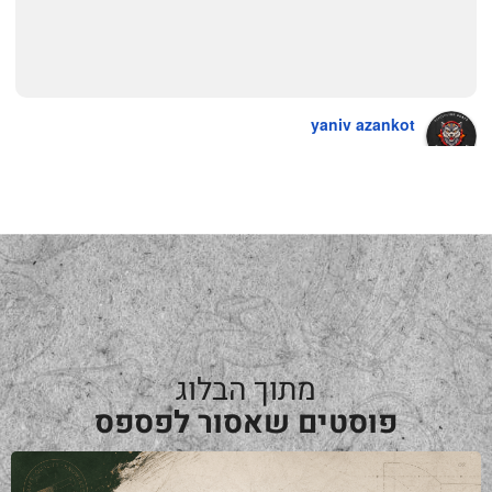
yaniv azankot
a year ago
מתוך הבלוג
פוסטים שאסור לפספס