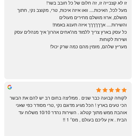
זו לא קצבייה זו, זה חלום של כל חובב בשר!
מעל לכל, האיכות.... וואו איזה איכות, טרי, מקוצב נקי, חתוך 
מושלם, ארוז מושלם מחירים מעולים
והשירות.... אךךךךךך איזה תענוג באמת!
כל עסק בארץ צריך ללמוד מה'אחים אהרון' איך מנהלים עסק 
ושירות לקוחות
מעריץ שלהם, מזמין מהם כמה שרק יכול!
Shahaf Bendarker
6 months ago
לקוחה קבועה כבר שנים . ממליצה בחום רב יש להם את הבשר 
הכי טעים בארץ ! הכל מגיע מדוגם נקי ,טרי מסודר כפי שאני 
אוהבת ממש מתוך קטלוג . השירות נהדר 10/10 משלוח עד 
הבית . אין עליכם בעולם , מס׳ 1 !!