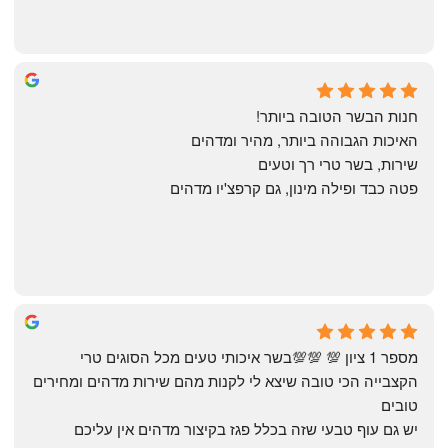
Annael Annael
9 months ago
חנות הבשר הטובה ביותר!
האיכות הגבוהה ביותר, מהיר ומדהים
שירות, בשר טרי רך וטעים
פטה כבד ופילה מינון, גם קרפצ'יו מדהים
The Artechology
a year ago
מספר 1 ציון 💯 💯💯בשר איכותי טעים מכל הסוגים טרי 
הקצבייה הכי טובה שיצא לי לקנות מהם שירות מדהים ומחירים 
טובים
יש גם עוף טבעי שזה בכלל פגז בקיצור מדהים אין עליכם