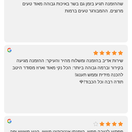
שההזמנה תגיע בזמן גם בשר באיכות גבוהה מאוד טעים 
מרוצים. ההמבורגר טעים ברמות
May Azulay
a month ago
שירות אדיב בהזמנה ומשלוח מהיר והעיקר: ההזמנה מגיעה 
בקירור וברמה גבוהה ביותר: הכל נקי מאוד וארוז מסודר היטב 
להכנה מידית וממש תענוג!
תודה רבה וכל הכבוד!🌹
michal gottfried
4 months ago
מפתיע לטובה ממש, הזמנתי אנטריקוט מיושן, הגיע משיוש יפה 