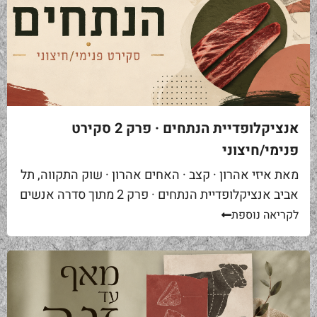
אנציקלופדיית הנתחים · פרק 2 סקירט
פנימי/חיצוני
מאת איזי אהרון · קצב · האחים אהרון · שוק התקווה, תל
אביב אנציקלופדיית הנתחים · פרק 2 מתוך סדרה אנשים
באים אליי בקצביה ומבקשים "סקירט". שאלה ראשונה...
לקריאה נוספת