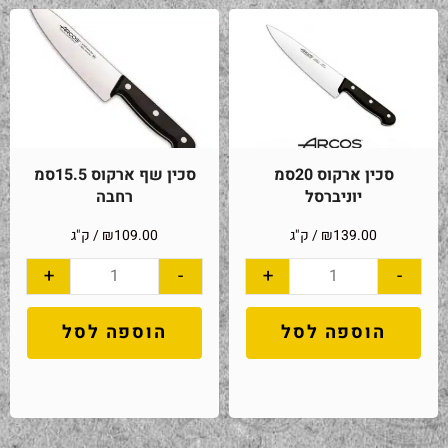
סכין ארקוס 20סמ
סכין שף ארקוס 15.5סמ
יוניברסל
רחבה
139.00
₪
/ ק"ג
109.00
₪
/ ק"ג
+
-
+
-
הוספה לסל
הוספה לסל