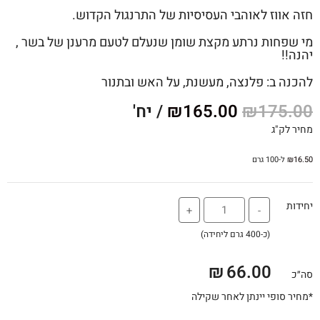
חזה אווז לאוהבי העסיסיות של התרנגול הקדוש.
מי שפחות נרתע מקצת שומן שנעלם לטעם מרענן של בשר ,
יהנה!!
להכנה ב: פלנצה, מעשנת, על האש ובתנור
175.00
₪
165.00
₪
/ יח'
מחיר לק"ג
16.50
₪
ל-100 גרם
יחידות
+
-
(כ-400 גרם ליחידה)
₪
66.00
סה״כ
*מחיר סופי יינתן לאחר שקילה