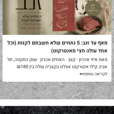
מאף עד זנב: 5 נתחים שלא חשבתם לקנות (וכל
אחד עולה חצי מאנטרקוט)
מאת איזי אהרון · קצב · האחים אהרון · שוק התקווה, תל
אביב קילו אנטרקוט אצלנו בקצביה עולה בין ₪180
ל-₪220. מחיר יפה – וגם מוצדק, כי זה...
לקריאה נוספת