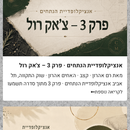
אנציקלופדיית הנתחים · פרק 3 – צ'אק רול
מאת רם אהרון · קצב · האחים אהרון · שוק התקווה, תל
אביב אנציקלופדיית הנתחים · פרק 3 מתוך סדרה תשמעו
סיפור. אתם באים לאחת ממסעדות הבשר הטובות...
לקריאה נוספת