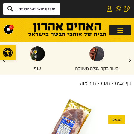
0
פתח
בשר בקר עגלה משובח
עוף
דף הבית
»
חנות
»
חזה אווז
מבצע!