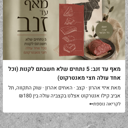
מאף עד זנב: 5 נתחים שלא חשבתם לקנות (וכל
אחד עולה חצי מאנטרקוט)
מאת איזי אהרון · קצב · האחים אהרון · שוק התקווה, תל
אביב קילו אנטרקוט אצלנו בקצביה עולה בין ₪180
ל-₪220. מחיר יפה – וגם מוצדק, כי זה...
לקריאה נוספת