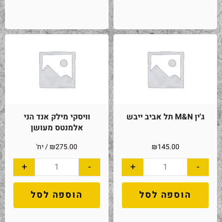
ג'ין M&N תל אביב ייבש
וויסקי מילק אנד הני
אלמנטס מעושן
145.00
₪
275.00
₪
/ יח'
+
-
+
-
הוספה לסל
הוספה לסל