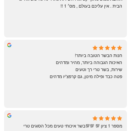
הבית . אין עליכם בעולם , מס׳ 1 !!
Annael Annael
8 months ago
חנות הבשר הטובה ביותר!
האיכות הגבוהה ביותר, מהיר ומדהים
שירות, בשר טרי רך וטעים
פטה כבד ופילה מינון, גם קרפצ'יו מדהים
The Artechology
a year ago
מספר 1 ציון 💯 💯💯בשר איכותי טעים מכל הסוגים טרי 