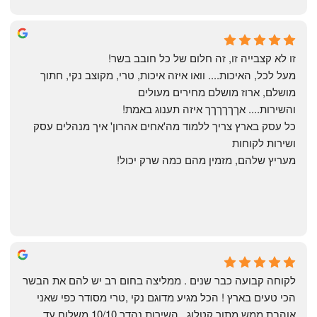
Yonatan Menashe
6 months ago
זו לא קצבייה זו, זה חלום של כל חובב בשר!
מעל לכל, האיכות.... וואו איזה איכות, טרי, מקוצב נקי, חתוך 
מושלם, ארוז מושלם מחירים מעולים
והשירות.... אךךךךךך איזה תענוג באמת!
כל עסק בארץ צריך ללמוד מה'אחים אהרון' איך מנהלים עסק 
ושירות לקוחות
מעריץ שלהם, מזמין מהם כמה שרק יכול!
Shahaf Bendarker
6 months ago
לקוחה קבועה כבר שנים . ממליצה בחום רב יש להם את הבשר 
הכי טעים בארץ ! הכל מגיע מדוגם נקי ,טרי מסודר כפי שאני 
אוהבת ממש מתוך קטלוג . השירות נהדר 10/10 משלוח עד 