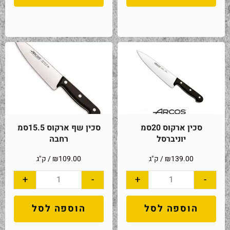
סכין ארקוס 20סמ
סכין שף ארקוס 15.5סמ
יוניברסל
רחבה
139.00
₪
/ ק"ג
109.00
₪
/ ק"ג
+
-
+
-
הוספה לסל
הוספה לסל