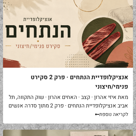
אנציקלופדיית הנתחים · פרק 2 סקירט
פנימי/חיצוני
מאת איזי אהרון · קצב · האחים אהרון · שוק התקווה, תל
אביב אנציקלופדיית הנתחים · פרק 2 מתוך סדרה אנשים
באים אליי בקצביה ומבקשים "סקירט". שאלה ראשונה...
לקריאה נוספת