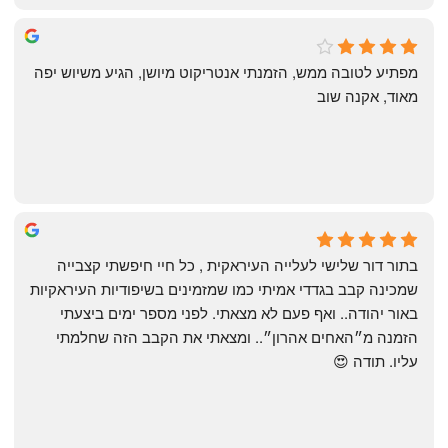
michal gottfried
4 months ago
מפתיע לטובה ממש, הזמנתי אנטריקוט מיושן, הגיע משיוש יפה 
מאוד, אקנה שוב
שי
4 months ago
בתור דור שלישי לעלייה העיראקית , כל חיי חיפשתי קצבייה 
שמכינה קבב בגדדי אמיתי כמו שמזמינים בשיפודיות העיראקיות 
באור יהודה.. ואף פעם לא מצאתי. לפני מספר ימים ביצעתי 
הזמנה מ״האחים אהרון״.. ומצאתי את הקבב הזה שחלמתי 
עליו. תודה 😍