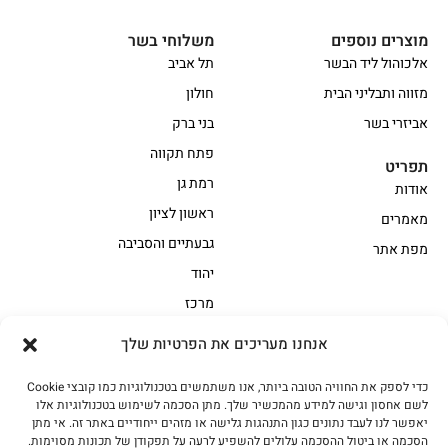
מוצרים נוספים
משלוחי בשר
אלכוהול ליד הבשר
תל אביב
מזווה ותבליני הבית
חולון
אביזרי בשר
בני ברק
פתח תקווה
תפריט
רמת גן
אודות
ראשון לציון
מאמרים
גבעתיים והסביבה
מפת אתר
יהוד
מרכז
אנחנו מעריכים את הפרטיות שלך
הקצביה
כדי לספק את החוויה הטובה ביותר, אנו משתמשים בטכנולוגיות כמו קובצי Cookie
אווז
בשר בקר משובח
לשם אחסון וגישה למידע מהמכשיר שלך. מתן הסכמה לשימוש בטכנולוגיות אלו
בשר בקר עגלה משובח
בשר למעשנת
יאפשר לנו לעבד נתונים כגון התנהגות גלישה או מזהים ייחודיים באתר זה. אי מתן
הסכמה או ביטול ההסכמה עלולים להשפיע לרעה על תפקודן של תכונות מסוימות.