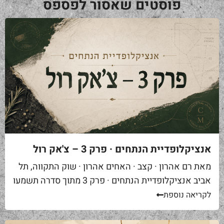
פוסטים שאסור לפספס
אנציקלופדיית הנתחים · פרק 3 – צ'אק רול
מאת רם אהרון · קצב · האחים אהרון · שוק התקווה, תל
אביב אנציקלופדיית הנתחים · פרק 3 מתוך סדרה תשמעו
סיפור. אתם באים לאחת ממסעדות הבשר הטובות...
לקריאה נוספת