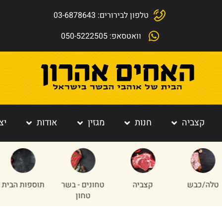
טלפון לבירורים: 03-6878643
וואטסאפ: 050-5222505
קצביה
חנות
מגזין
אודות
יצ
כבש
קצביה
טחונים - בשר
תוספות הבית
טחון