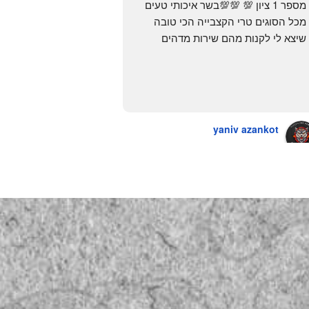
מספר 1 ציון 💯 💯💯בשר איכותי טעים 
מכל הסוגים טרי הקצבייה הכי טובה 
שיצא לי לקנות מהם שירות מדהים 
ומחירים טובים
יש גם עוף טבעי שזה בכלל פגז בקיצור 
מדהים אין עליכם
yaniv azankot
a year ago