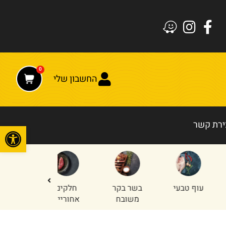
0
החשבון שלי
ירת קשר
פתח
עוף טבעי
בשר בקר
חלקים
טחון עוף
משובח
אחוריים
והודו