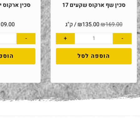
סכין שף ארקוס שקעים 17
סכין ארקוס יוני
169.00
₪
135.00
₪
/ ק"ג
109.00
-
+
-
הוספה לסל
הוספ