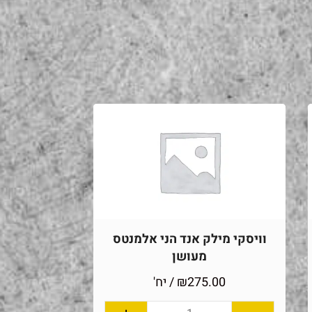
וויסקי מילק אנד הני אלמנטס
מעושן
275.00
₪
/ יח'