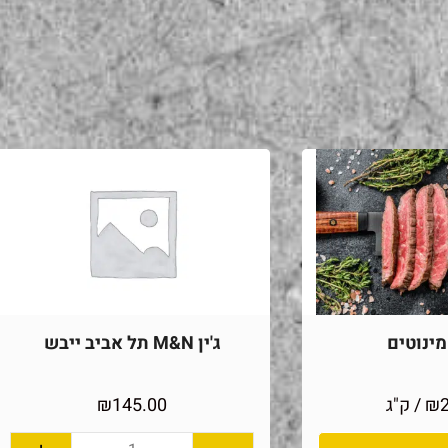
ינוטים
ג'ין M&N תל אביב ייבש
₪
/ ק"ג
145.00
₪