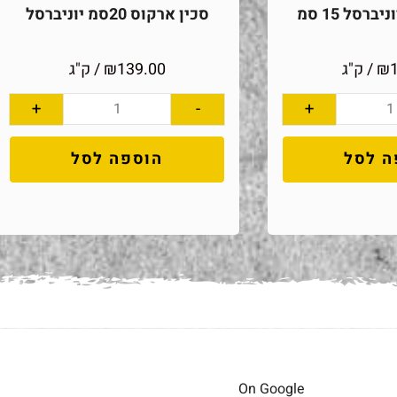
ברסל 15 סמ
סכין ארקוס 20סמ יוניברסל
₪
/ ק"ג
139.00
₪
/ ק"ג
+
-
+
ה לסל
הוספה לסל
On Google