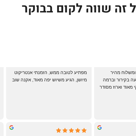
 זה שווה לקום בבוקר
שירות אדיב בהזמנה ומשלוח מהיר 
מפתיע לטובה ממש, הזמנתי אנטריקוט 
והעיקר: ההזמנה מגיעה בקירור וברמה 
מיושן, הגיע משיוש יפה מאוד, אקנה שוב
גבוהה ביותר: הכל נקי מאוד וארוז מסודר 
ממש תענוג!
🌹
mi
שי
4 months ago