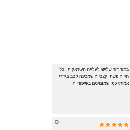
בתור דור שלישי לעלייה העיראקית , כל 
חיי חיפשתי קצבייה שמכינה קבב בגדדי 
אמיתי כמו שמזמינים בשיפודיות 
העיראקיות באור יהודה.. ואף פעם לא 
מצאתי. לפני מספר ימים ביצעתי הזמנה 
מ״האחים אהרון״.. ומצאתי את הקבב 
הזה שחלמתי עליו. תודה 😍
Yonatan Menashe
6 months ago