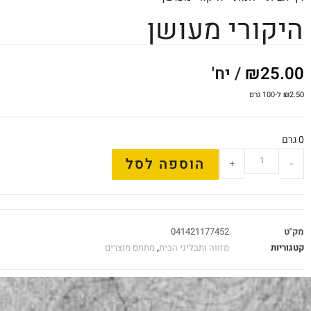
היקורי מעושן
25.00
₪
/ יח'
2.50
₪
ל-100 גרם
0 גרם
הוספה לסל
+
-
מק"ט
041421177452
קטגוריות
מזווה ותבליני הבית
,
מתחם מוצרים