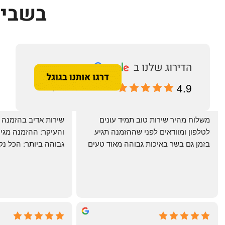
בשביל
4.9
מבוסס על 196 ביקורות
‏משלוח מהיר שירות טוב תמיד עונים 
לטלפון ומוודאים לפני שההזמנה תגיע 
בזמן גם בשר באיכות גבוהה מאוד טעים 
מרוצים. ההמבורגר טעים ברמות
היטב להכנה מידית ו
תודה רבה וכל הכבוד!
chal gottfried
May Azulay
4 months ago
a month ago