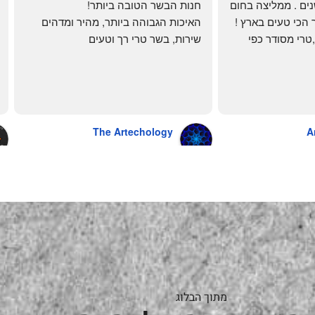
לקוחה קבועה כבר שנים . ממליצה בחום 
חנות הבשר הטובה ביותר!
רב יש להם את הבשר הכי טעים בארץ ! 
האיכות הגבוהה ביותר, מהיר ומדהים
הכל מגיע מדוגם נקי ,טרי מסודר כפי 
שירות, בשר טרי רך וטעים
שאני אוהבת ממש מתוך קטלוג . השירות 
פטה כבד ופילה מינון, גם קרפצ'יו מדהים
נהדר 10/10 משלוח עד הבית . אין עליכם 
The Artechology
A
a year ago
מתוך הבלוג