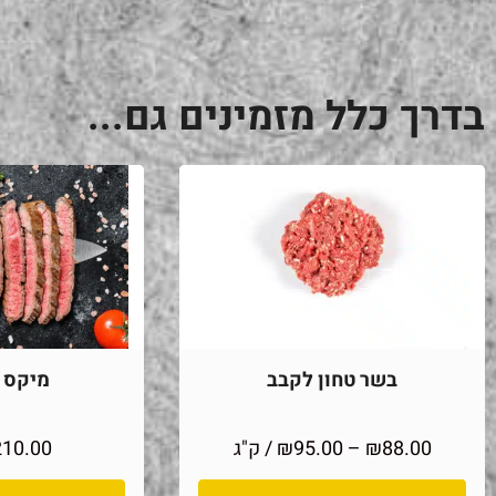
בדרך כלל מזמינים גם...
בשר טחון לקבב
מיקס מ
88.00
₪
–
95.00
₪
/ ק"ג
210.00