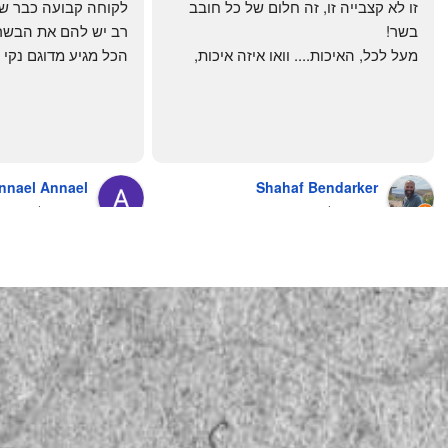
זו לא קצבייה זו, זה חלום של כל חובב 
בשר!
מעל לכל, האיכות.... וואו איזה איכות, 
טרי, מקוצב נקי, חתוך מושלם, ארוז 
מושלם מחירים מעולים
והשירות.... אךךךךךך איזה תענוג באמת!
בעולם , מס׳ 1 !!
כל עסק בארץ צריך ללמוד מה'אחים 
אהרון' איך מנהלים עסק ושירות לקוחות
nnael Annael
Shahaf Bendarker
מעריץ שלהם, מזמין מהם כמה שרק 
9 months ago
6 months ago
יכול!