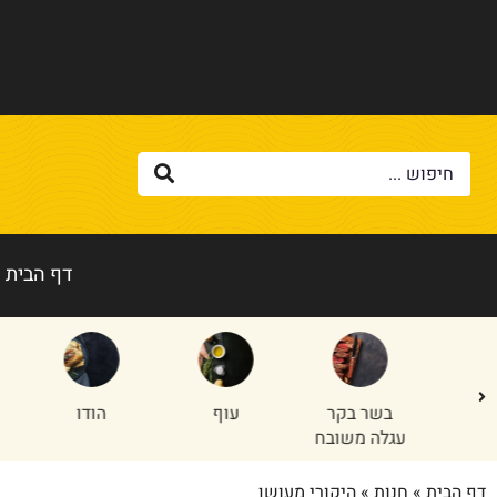
דף הבית
בשר בקר
עוף
הודו
טלה/
עגלה משובח
דף הבית
»
חנות
»
היקורי מעושן