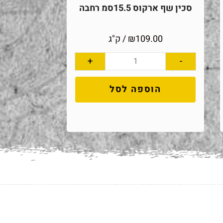
סכין שף ארקוס 15.5סמ רחבה
109.00
₪
/ ק"ג
+
-
הוספה לסל