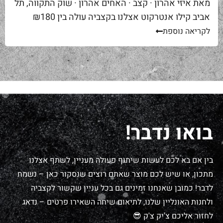
מאת איזי אהרון · קצב · האחים אהרון · שוק התקווה, תל
אביב קילו אנטרקוט אצלנו בקצביה עולה בין ₪180
ל-₪220. מחיר יפה – וגם מוצדק, כי זה...
לקריאה נוספת
בואו נדבר!
בין אם בא לכם לעשות שיתוף פעולה מעניין, לשתף אצלנו
מתכון, או שיש לכם מוצר שאתם רוצים שנסקור כאן – נשמח
לדבר! כמובן שאנחנו זמינים גם בכל עניין שקשור לקצביה
ולחנות האונליין שלנו, לתיאום שיחה השאירו פרטים – נדאג
לחזור אליכם צ'יק צ'ק 😎