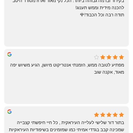
בקירור וברמה גבוהה ביותר: הכל נקי מאוד וארוז מסודר היטב 
להכנה מידית וממש תענוג!
תודה רבה וכל הכבוד!🌹
michal gottfried
4 months ago
מפתיע לטובה ממש, הזמנתי אנטריקוט מיושן, הגיע משיוש יפה 
מאוד, אקנה שוב
שי
4 months ago
בתור דור שלישי לעלייה העיראקית , כל חיי חיפשתי קצבייה 
שמכינה קבב בגדדי אמיתי כמו שמזמינים בשיפודיות העיראקיות 