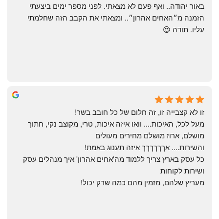
באור יהודה.. ואף פעם לא מצאתי. לפני מספר ימים ביצעתי 
הזמנה מ״האחים אהרון״.. ומצאתי את הקבב הזה שחלמתי 
עליו. תודה 😍
Yonatan Menashe
6 months ago
זו לא קצבייה זו, זה חלום של כל חובב בשר!
מעל לכל, האיכות.... וואו איזה איכות, טרי, מקוצב נקי, חתוך 
מושלם, ארוז מושלם מחירים מעולים
והשירות.... אךךךךךך איזה תענוג באמת!
כל עסק בארץ צריך ללמוד מה'אחים אהרון' איך מנהלים עסק 
ושירות לקוחות
מעריץ שלהם, מזמין מהם כמה שרק יכול!