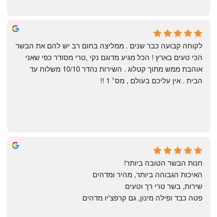
Shahaf Bendarker
6 months ago
לקוחה קבועה כבר שנים . ממליצה בחום רב יש להם את הבשר 
הכי טעים בארץ ! הכל מגיע מדוגם נקי ,טרי מסודר כפי שאני 
אוהבת ממש מתוך קטלוג . השירות נהדר 10/10 משלוח עד 
הבית . אין עליכם בעולם , מס׳ 1 !!
Annael Annael
9 months ago
חנות הבשר הטובה ביותר!
האיכות הגבוהה ביותר, מהיר ומדהים
שירות, בשר טרי רך וטעים
פטה כבד ופילה מינון, גם קרפצ'יו מדהים