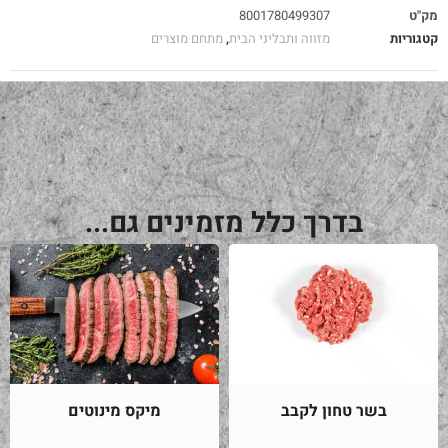
מק"ט
8001780499307
קטגוריות
מזווה ותבליני הבית
,
מתחם מוצרים
בדרך כלל מזמינים גם...
בשר טחון לקבב
מיקס מינוטים