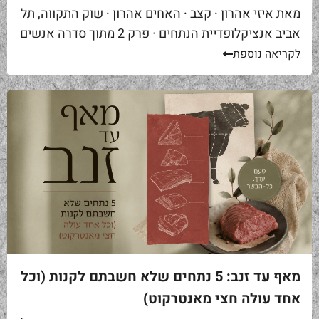
מאת איזי אהרון · קצב · האחים אהרון · שוק התקווה, תל
אביב אנציקלופדיית הנתחים · פרק 2 מתוך סדרה אנשים
באים אליי בקצביה ומבקשים "סקירט". שאלה ראשונה...
לקריאה נוספת
מאף עד זנב: 5 נתחים שלא חשבתם לקנות (וכל
אחד עולה חצי מאנטרקוט)