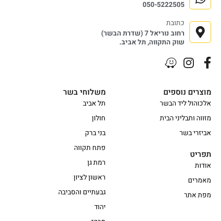
050-5222505
כתובת
רחוב נוריאל 7 (שדרת הבשר)
שוק התקווה, תל אביב.
מוצרים נוספים
משלוחי בשר
אלכוהול ליד הבשר
תל אביב
מזווה ותבליני הבית
חולון
אביזרי בשר
בני ברק
פתח תקווה
תפריט
רמת גן
אודות
ראשון לציון
מאמרים
גבעתיים והסביבה
מפת אתר
יהוד