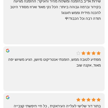
שירות אדיב בהזמנה ומשלוח מהיר והעיקר: ההזמנה מגיעה 
בקירור וברמה גבוהה ביותר: הכל נקי מאוד וארוז מסודר היטב 
להכנה מידית וממש תענוג!
תודה רבה וכל הכבוד!🌹
michal gottfried
4 months ago
מפתיע לטובה ממש, הזמנתי אנטריקוט מיושן, הגיע משיוש יפה 
מאוד, אקנה שוב
שי
4 months ago
בתור דור שלישי לעלייה העיראקית , כל חיי חיפשתי קצבייה 