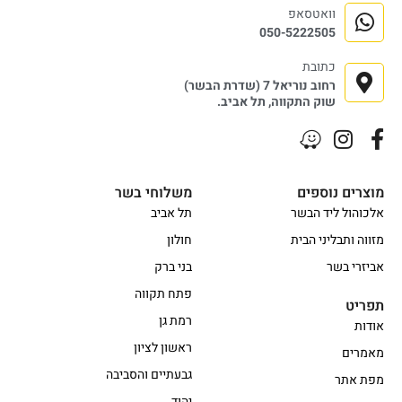
וואטסאפ
050-5222505
כתובת
רחוב נוריאל 7 (שדרת הבשר)
שוק התקווה, תל אביב.
מוצרים נוספים
משלוחי בשר
אלכוהול ליד הבשר
תל אביב
מזווה ותבליני הבית
חולון
אביזרי בשר
בני ברק
פתח תקווה
תפריט
רמת גן
אודות
ראשון לציון
מאמרים
גבעתיים והסביבה
מפת אתר
יהוד