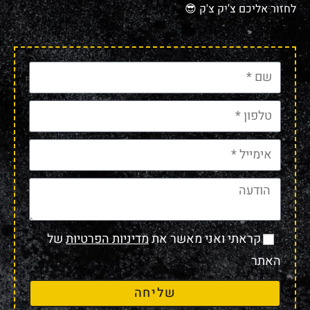
לחזור אליכם צ'יק צ'ק 😎
קראתי ואני מאשר את
מדיניות הפרטיות
של
האתר
שליחה