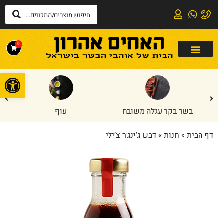
0
פתח
בשר בקר עגלה משובח
עוף
דף הבית
»
חנות
»
דבש ג’ינג’ר צ’ילי