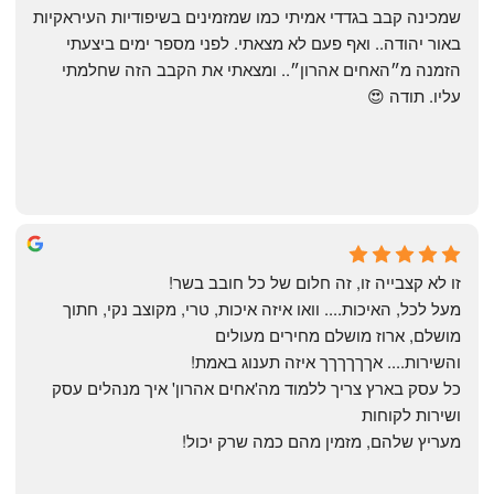
שמכינה קבב בגדדי אמיתי כמו שמזמינים בשיפודיות העיראקיות 
באור יהודה.. ואף פעם לא מצאתי. לפני מספר ימים ביצעתי 
הזמנה מ״האחים אהרון״.. ומצאתי את הקבב הזה שחלמתי 
עליו. תודה 😍
Yonatan Menashe
6 months ago
זו לא קצבייה זו, זה חלום של כל חובב בשר!
מעל לכל, האיכות.... וואו איזה איכות, טרי, מקוצב נקי, חתוך 
מושלם, ארוז מושלם מחירים מעולים
והשירות.... אךךךךךך איזה תענוג באמת!
כל עסק בארץ צריך ללמוד מה'אחים אהרון' איך מנהלים עסק 
ושירות לקוחות
מעריץ שלהם, מזמין מהם כמה שרק יכול!