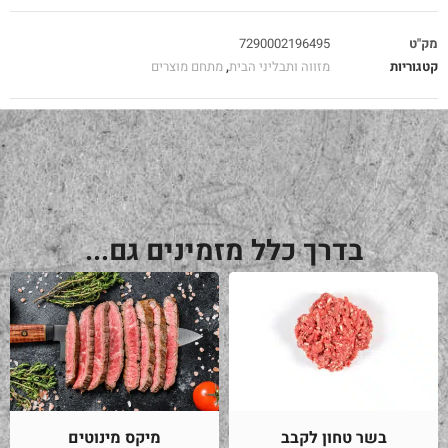
מק"ט
7290002196495
קטגוריות
מזווה ותבליני הבית
,
מתחם מוצרים
בדרך כלל מזמינים גם...
בשר טחון לקבב
מיקס מינוטים