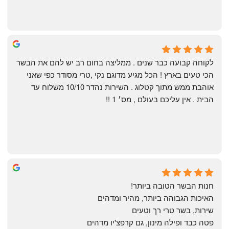
Shahaf Bendarker
6 months ago
לקוחה קבועה כבר שנים . ממליצה בחום רב יש להם את הבשר 
הכי טעים בארץ ! הכל מגיע מדוגם נקי ,טרי מסודר כפי שאני 
אוהבת ממש מתוך קטלוג . השירות נהדר 10/10 משלוח עד 
הבית . אין עליכם בעולם , מס׳ 1 !!
Annael Annael
8 months ago
חנות הבשר הטובה ביותר!
האיכות הגבוהה ביותר, מהיר ומדהים
שירות, בשר טרי רך וטעים
פטה כבד ופילה מינון, גם קרפצ'יו מדהים