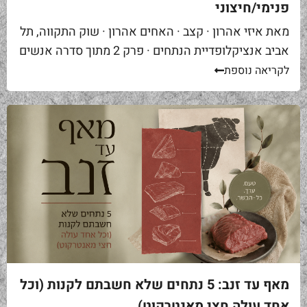
פנימי/חיצוני
מאת איזי אהרון · קצב · האחים אהרון · שוק התקווה, תל
אביב אנציקלופדיית הנתחים · פרק 2 מתוך סדרה אנשים
באים אליי בקצביה ומבקשים "סקירט". שאלה ראשונה...
לקריאה נוספת
מאף עד זנב: 5 נתחים שלא חשבתם לקנות (וכל
אחד עולה חצי מאנטרקוט)