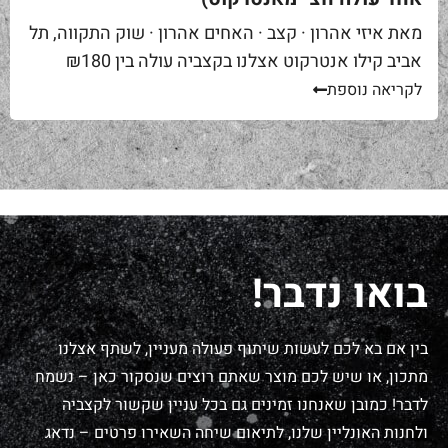
מאת איזי אהרון · קצב · האחים אהרון · שוק התקווה, תל
אביב קילו אנטרקוט אצלנו בקצביה עולה בין ₪180
ל-₪220. מחיר יפה – וגם מוצדק, כי זה...
לקריאה נוספת
בואו נדבר!
בין אם בא לכם לעשות שיתוף פעולה מעניין, לשתף אצלנו
מתכון, או שיש לכם מוצר שאתם רוצים שנסקור כאן – נשמח
לדבר! כמובן שאנחנו זמינים גם בכל עניין שקשור לקצביה
ולחנות האונליין שלנו, לתיאום שיחה השאירו פרטים – נדאג