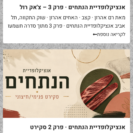
אנציקלופדיית הנתחים · פרק 3 – צ'אק רול
מאת רם אהרון · קצב · האחים אהרון · שוק התקווה, תל
אביב אנציקלופדיית הנתחים · פרק 3 מתוך סדרה תשמעו
סיפור. אתם באים לאחת ממסעדות הבשר הטובות...
לקריאה נוספת
אנציקלופדיית הנתחים · פרק 2 סקירט