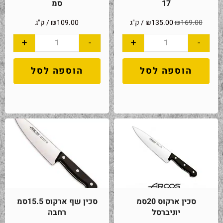
17
סמ
169.00
₪
135.00
₪
/ ק"ג
109.00
₪
/ ק"ג
+
-
+
-
הוספה לסל
הוספה לסל
סכין ארקוס 20סמ
סכין שף ארקוס 15.5סמ
יוניברסל
רחבה