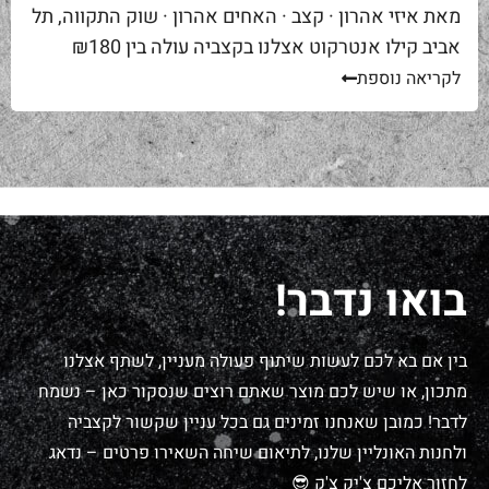
מאת איזי אהרון · קצב · האחים אהרון · שוק התקווה, תל
אביב קילו אנטרקוט אצלנו בקצביה עולה בין ₪180
ל-₪220. מחיר יפה – וגם מוצדק, כי זה...
לקריאה נוספת
בואו נדבר!
בין אם בא לכם לעשות שיתוף פעולה מעניין, לשתף אצלנו
מתכון, או שיש לכם מוצר שאתם רוצים שנסקור כאן – נשמח
לדבר! כמובן שאנחנו זמינים גם בכל עניין שקשור לקצביה
ולחנות האונליין שלנו, לתיאום שיחה השאירו פרטים – נדאג
לחזור אליכם צ'יק צ'ק 😎