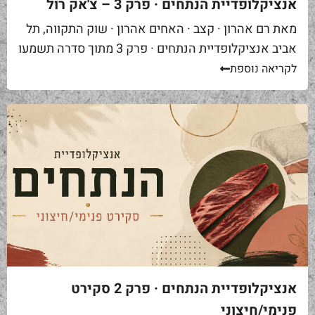
אנציקלופדיית הנתחים · פרק 3 – צ'אק רול
מאת רם אהרון · קצב · האחים אהרון · שוק התקווה, תל
אביב אנציקלופדיית הנתחים · פרק 3 מתוך סדרה תשמעו
סיפור. אתם באים לאחת ממסעדות הבשר הטובות...
לקריאה נוספת
אנציקלופדיית הנתחים · פרק 2 סקירט
פנימי/חיצוני