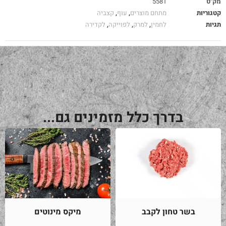
מק"ט
5581
קטגוריות
מתחם מוצרים
,
עוף
,
קצביה
תגיות
לחמין
,
למרק
,
לפוייקה
,
לקדירה
בדרך כלל מזמינים גם...
בשר טחון לקבב
מיקס מינוטים