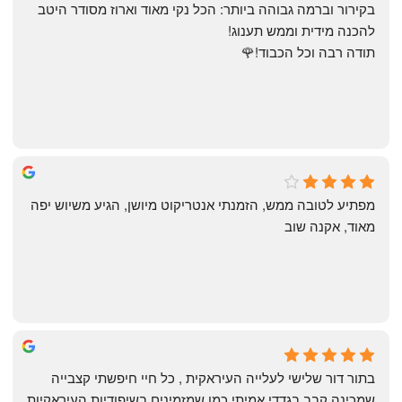
בקירור וברמה גבוהה ביותר: הכל נקי מאוד וארוז מסודר היטב 
להכנה מידית וממש תענוג!
תודה רבה וכל הכבוד!🌹
michal gottfried
4 months ago
מפתיע לטובה ממש, הזמנתי אנטריקוט מיושן, הגיע משיוש יפה 
מאוד, אקנה שוב
שי
4 months ago
בתור דור שלישי לעלייה העיראקית , כל חיי חיפשתי קצבייה 
שמכינה קבב בגדדי אמיתי כמו שמזמינים בשיפודיות העיראקיות 