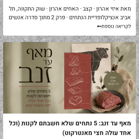
מאת איזי אהרון · קצב · האחים אהרון · שוק התקווה, תל
אביב אנציקלופדיית הנתחים · פרק 2 מתוך סדרה אנשים
באים אליי בקצביה ומבקשים "סקירט". שאלה ראשונה...
לקריאה נוספת
מאף עד זנב: 5 נתחים שלא חשבתם לקנות (וכל
אחד עולה חצי מאנטרקוט)