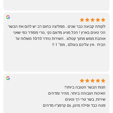
Shahaf Bendarker
6 months ago
לקוחה קבועה כבר שנים . ממליצה בחום רב יש להם את הבשר 
הכי טעים בארץ ! הכל מגיע מדוגם נקי ,טרי מסודר כפי שאני 
אוהבת ממש מתוך קטלוג . השירות נהדר 10/10 משלוח עד 
הבית . אין עליכם בעולם , מס׳ 1 !!
Annael Annael
9 months ago
חנות הבשר הטובה ביותר!
האיכות הגבוהה ביותר, מהיר ומדהים
שירות, בשר טרי רך וטעים
פטה כבד ופילה מינון, גם קרפצ'יו מדהים