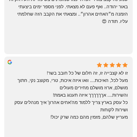
באור יהודה.. ואף פעם לא מצאתי. לפני מספר ימים ביצעתי 
הזמנה מ״האחים אהרון״.. ומצאתי את הקבב הזה שחלמתי 
עליו. תודה 😍
Yonatan Menashe
6 months ago
זו לא קצבייה זו, זה חלום של כל חובב בשר!
מעל לכל, האיכות.... וואו איזה איכות, טרי, מקוצב נקי, חתוך 
מושלם, ארוז מושלם מחירים מעולים
והשירות.... אךךךךךך איזה תענוג באמת!
כל עסק בארץ צריך ללמוד מה'אחים אהרון' איך מנהלים עסק 
ושירות לקוחות
מעריץ שלהם, מזמין מהם כמה שרק יכול!