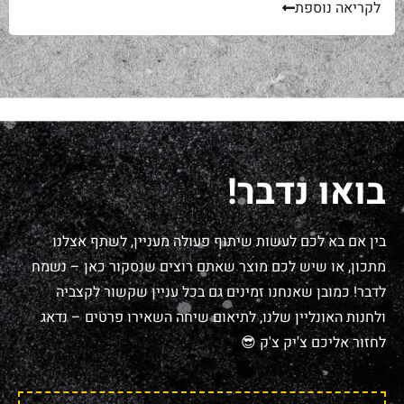
ל-₪220. מחיר יפה – וגם מוצדק, כי זה...
לקריאה נוספת
בואו נדבר!
בין אם בא לכם לעשות שיתוף פעולה מעניין, לשתף אצלנו
מתכון, או שיש לכם מוצר שאתם רוצים שנסקור כאן – נשמח
לדבר! כמובן שאנחנו זמינים גם בכל עניין שקשור לקצביה
ולחנות האונליין שלנו, לתיאום שיחה השאירו פרטים – נדאג
לחזור אליכם צ'יק צ'ק 😎