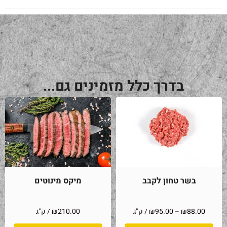
בדרך כלל מזמינים גם...
בשר טחון לקבב
מיקס מינוטים
88.00
₪
–
95.00
₪
/ ק"ג
210.00
₪
/ ק"ג