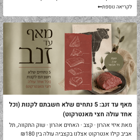
באים אליי בקצביה ומבקשים "סקירט". שאלה ראשונה...
לקריאה נוספת
מאף עד זנב: 5 נתחים שלא חשבתם לקנות (וכל
אחד עולה חצי מאנטרקוט)
מאת איזי אהרון · קצב · האחים אהרון · שוק התקווה, תל
אביב קילו אנטרקוט אצלנו בקצביה עולה בין ₪180