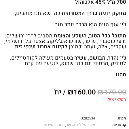
700 מ"ל 45% אלכוהול
מזוקק ידנית בדרך המסורתית
כמו שאנחנו אוהבים,
ג'ין ענף הזית הוא הרבה יותר מזה..
מתובל בכל הטוב, השפע והצומח
מסביב להרי ירושלים:
זרעי כוסברה, ערער, שורש אנג'ליקה, אצטרובל ירושלמי,
שקדים, אלה, זעתר וכמובן
לקינוח אתרוג וענפי זית
ג'ין
נהדר, מבושם, עשיר
בטעמים מעולה לקוקטיילים,
לטוניק ,מרטיני וגם כמו שהוא, לנגיעה עם קרח.
תהנו
170.00
₪
160.00
₪
/ יח'
המלאי אזל
מק"ט
3282534
קטגוריות
אלכוהול ליד הבשר
,
מתחם מוצרים