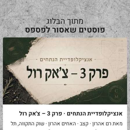
מתוך הבלוג
פוסטים שאסור לפספס
אנציקלופדיית הנתחים · פרק 3 – צ'אק רול
מאת רם אהרון · קצב · האחים אהרון · שוק התקווה, תל