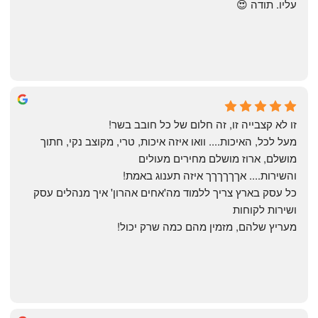
עליו. תודה 😍
Yonatan Menashe
6 months ago
זו לא קצבייה זו, זה חלום של כל חובב בשר!
מעל לכל, האיכות.... וואו איזה איכות, טרי, מקוצב נקי, חתוך 
מושלם, ארוז מושלם מחירים מעולים
והשירות.... אךךךךךך איזה תענוג באמת!
כל עסק בארץ צריך ללמוד מה'אחים אהרון' איך מנהלים עסק 
ושירות לקוחות
מעריץ שלהם, מזמין מהם כמה שרק יכול!