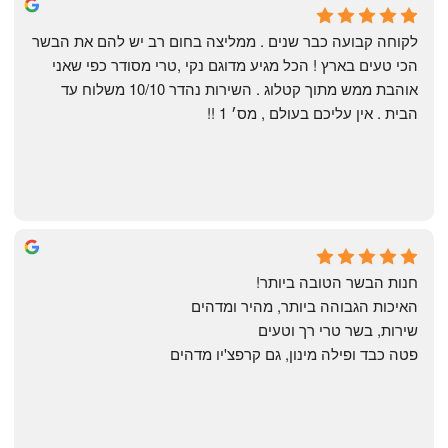
Shahaf Bendarker
6 months ago
לקוחה קבועה כבר שנים . ממליצה בחום רב יש להם את הבשר 
הכי טעים בארץ ! הכל מגיע מדוגם נקי ,טרי מסודר כפי שאני 
אוהבת ממש מתוך קטלוג . השירות נהדר 10/10 משלוח עד 
הבית . אין עליכם בעולם , מס׳ 1 !!
Annael Annael
8 months ago
חנות הבשר הטובה ביותר!
האיכות הגבוהה ביותר, מהיר ומדהים
שירות, בשר טרי רך וטעים
פטה כבד ופילה מינון, גם קרפצ'יו מדהים