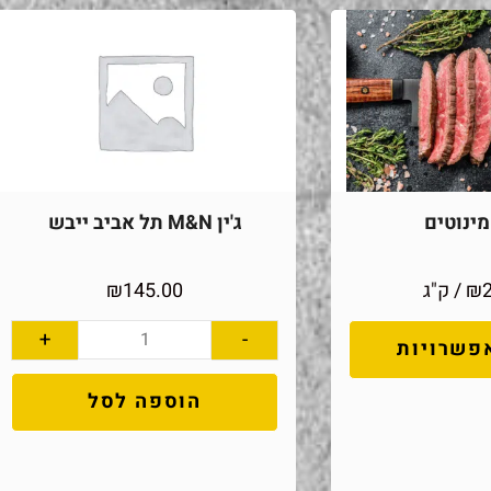
ינוטים
ג'ין M&N תל אביב ייבש
₪
/ ק"ג
145.00
₪
+
-
פשרויות
הוספה לסל