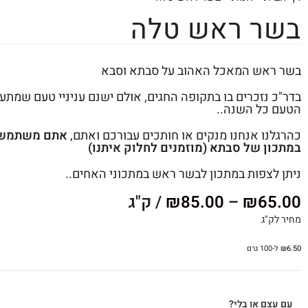
בשר ראש טלה
בשר ראש המאכל האהוב על סבתא וסבא
בדר"כ נזכרים בו בתקופה החגים, אולם ישנם עניניי טעם שמתענ
הטעם כל השנה..
כהרגלנו אנחנו מנקים או חותכים עבורכם ואתם,
אתם משתמש
במתכון של סבתא (מוזמנים לחלוק איתנו)
ניתן לצפות במתכון לבשר ראש במתכוני האחים..
65.00
₪
–
85.00
₪
/ ק"ג
מחיר לק"ג
6.50
₪
ל-100 גרם
עם עצם או בלי?