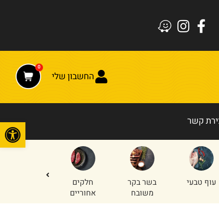
0
החשבון שלי
ירת קשר
פתח
עוף טבעי
בשר בקר
חלקים
טחון עוף
משובח
אחוריים
והודו