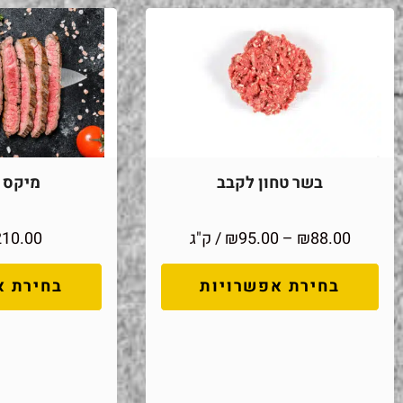
בשר טחון לקבב
מיקס מ
88.00
₪
–
95.00
₪
/ ק"ג
210.00
בחירת אפשרויות
בחירת א