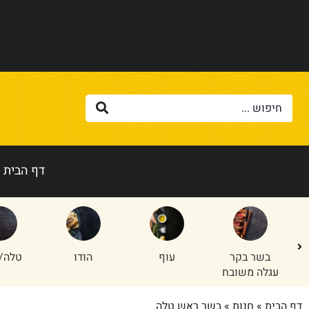
דף הבית
בשר בקר
עוף
הודו
טלה/
עגלה משובח
דף הבית
»
חנות
»
בשר ראש טלה