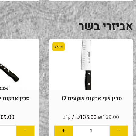
אביזרי בשר
מבצע!
סכין שף ארקוס שקעים 17
סכין ארקוס יוני
169.00
₪
135.00
₪
/ ק"ג
109.00
-
+
-