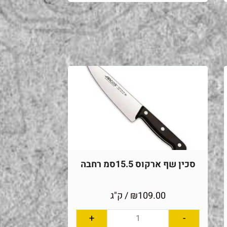
סכין שף ארקוס 15.5סמ רחבה
109.00
₪
/ ק"ג
+
-