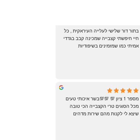
בתור דור שלישי לעלייה העיראקית , כל 
חיי חיפשתי קצבייה שמכינה קבב בגדדי 
אמיתי כמו שמזמינים בשיפודיות 
העיראקיות באור יהודה.. ואף פעם לא 
מצאתי. לפני מספר ימים ביצעתי הזמנה 
מ״האחים אהרון״.. ומצאתי את הקבב 
הזה שחלמתי עליו. תודה 😍
Yonatan Menashe
6 months ago
מספר 1 ציון 💯 💯💯בשר איכותי טעים 
מכל הסוגים טרי הקצבייה הכי טובה 
שיצא לי לקנות מהם שירות מדהים 
ומחירים טובים
יש גם עוף טבעי שזה בכלל פגז בקיצור 
מדהים אין עליכם