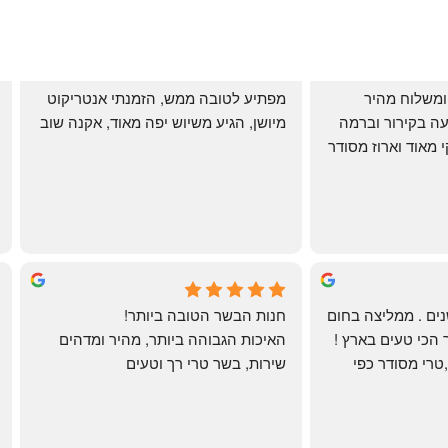
שירות אדיב בהזמנה ומשלוח מהיר 
מפתיע לטובה ממש, הזמנתי אנטריקוט 
והעיקר: ההזמנה מגיעה בקירור וברמה 
מיושן, הגיע משיוש יפה מאוד, אקנה שוב
גבוהה ביותר: הכל נקי מאוד וארוז מסודר 
ממש תענוג!
🌹
mi
שי
4 months ago
לקוחה קבועה כבר שנים . ממליצה בחום 
חנות הבשר הטובה ביותר!
רב יש להם את הבשר הכי טעים בארץ ! 
האיכות הגבוהה ביותר, מהיר ומדהים
הכל מגיע מדוגם נקי ,טרי מסודר כפי 
שירות, בשר טרי רך וטעים
שאני אוהבת ממש מתוך קטלוג . השירות 
פטה כבד ופילה מינון, גם קרפצ'יו מדהים
נהדר 10/10 משלוח עד הבית . אין עליכם 