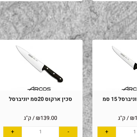
ברסל 15 סמ
סכין ארקוס 20סמ יוניברסל
₪
/ ק"ג
139.00
₪
/ ק"ג
+
-
+