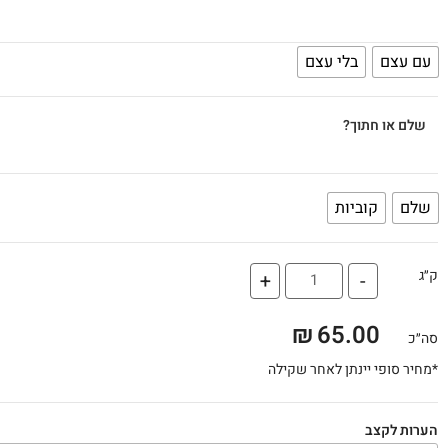
עם עצם
בלי עצם
שלם או חתוך?
שלם
קוביות
ק״ג
+
-
₪
65.00
סה״כ
*מחיר סופי יינתן לאחר שקילה
הערות לקצב