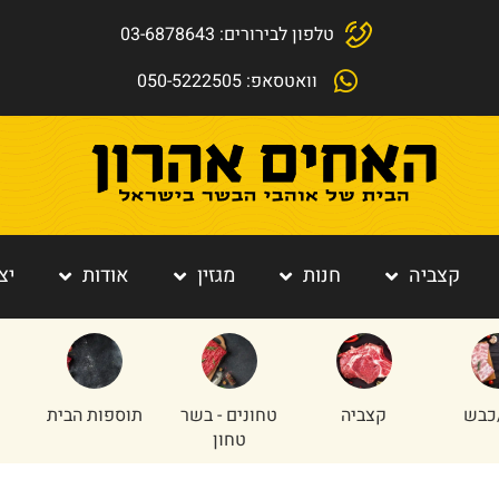
טלפון לבירורים: 03-6878643
וואטסאפ: 050-5222505
קצביה
חנות
מגזין
אודות
יצ
כבש
קצביה
טחונים - בשר
תוספות הבית
טחון