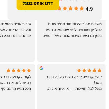
4.9
מבוסס על 196 ביקורות
‏משלוח מהיר שירות טוב תמיד עונים 
לטלפון ומוודאים לפני שההזמנה תגיע 
בזמן גם בשר באיכות גבוהה מאוד טעים 
מרוצים. ההמבורגר טעים ברמות
היטב להכנה מידית ו
תודה רבה וכל הכבוד!
chal gottfried
May Azulay
4 months ago
a month ago
זו לא קצבייה זו, זה חלום של כל חובב 
בשר!
מעל לכל, האיכות.... וואו איזה איכות, 
טרי, מקוצב נקי, חתוך מושלם, ארוז 
מושלם מחירים מעולים
והשירות.... אךךךךךך איזה תענוג באמת!
בעולם , מס׳ 1 !!