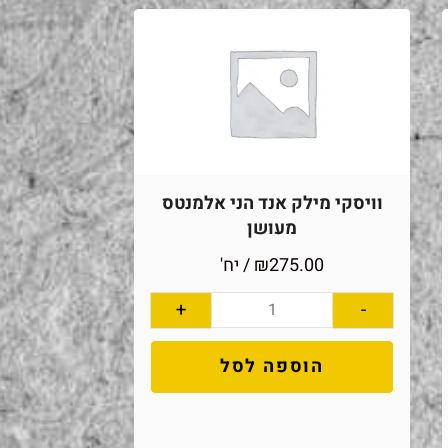
וויסקי מילק אנד הני אלמנטס
מעושן
275.00
₪
/ יח'
+
-
הוספה לסל