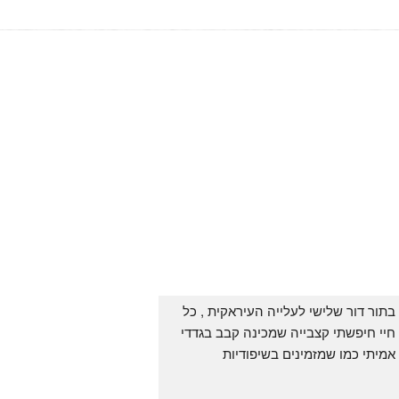
בתור דור שלישי לעלייה העיראקית , כל 
חיי חיפשתי קצבייה שמכינה קבב בגדדי 
אמיתי כמו שמזמינים בשיפודיות 
העיראקיות באור יהודה.. ואף פעם לא 
מצאתי. לפני מספר ימים ביצעתי הזמנה 