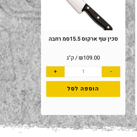
סכין שף ארקוס 15.5סמ רחבה
109.00
₪
/ ק"ג
+
-
הוספה לסל