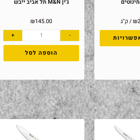
ינוטים
ג'ין M&N תל אביב ייבש
₪
/ ק"ג
145.00
₪
+
-
פשרויות
הוספה לסל