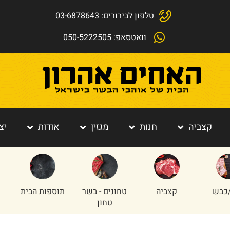
טלפון לבירורים: 03-6878643
וואטסאפ: 050-5222505
קצביה
חנות
מגזין
אודות
יצ
כבש
קצביה
טחונים - בשר
תוספות הבית
טחון