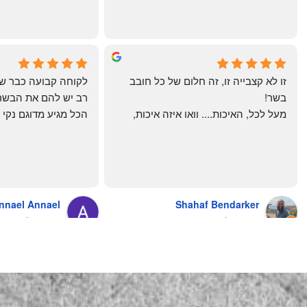
chal gottfried
May Azulay
4 months ago
a month ago
זו לא קצבייה זו, זה חלום של כל חובב 
בשר!
מעל לכל, האיכות.... וואו איזה איכות, 
טרי, מקוצב נקי, חתוך מושלם, ארוז 
מושלם מחירים מעולים
והשירות.... אךךךךךך איזה תענוג באמת!
בעולם , מס׳ 1 !!
כל עסק בארץ צריך ללמוד מה'אחים 
אהרון' איך מנהלים עסק ושירות לקוחות
nnael Annael
Shahaf Bendarker
מעריץ שלהם, מזמין מהם כמה שרק 
8 months ago
6 months ago
יכול!