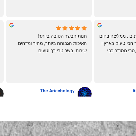
mi
שי
4 months ago
לקוחה קבועה כבר שנים . ממליצה בחום 
חנות הבשר הטובה ביותר!
רב יש להם את הבשר הכי טעים בארץ ! 
האיכות הגבוהה ביותר, מהיר ומדהים
הכל מגיע מדוגם נקי ,טרי מסודר כפי 
שירות, בשר טרי רך וטעים
שאני אוהבת ממש מתוך קטלוג . השירות 
פטה כבד ופילה מינון, גם קרפצ'יו מדהים
נהדר 10/10 משלוח עד הבית . אין עליכם 
The Artechology
A
a year ago