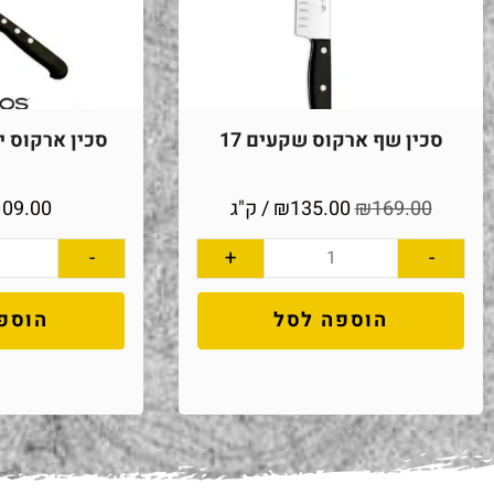
סכין שף ארקוס שקעים 17
סכין ארקוס יוני
169.00
₪
135.00
₪
/ ק"ג
109.00
-
+
-
הוספה לסל
הוספ