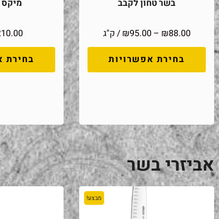
בשר טחון לקבב
מיקס מ
88.00
₪
–
95.00
₪
/ ק"ג
210.00
בחירת אפשרויות
בחירת א
אביזרי בשר
מבצע!