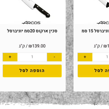
ברסל 15 סמ
סכין ארקוס 20סמ יוניברסל
₪
/ ק"ג
139.00
₪
/ ק"ג
+
-
+
ה לסל
הוספה לסל