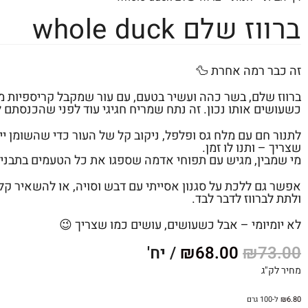
ברווז שלם whole duck
זה כבר רמה אחרת 🦆
ברווז שלם, בשר כהה ועשיר בטעם, עם עור שמקבל קריספיות 
כשעושים אותו נכון. זה נתח שמריח חגיגי עוד לפני שהכנסתם ל
לתנור חם עם מלח גס ופלפל, ניקוב קל של העור כדי שהשומן יי
שצריך – ותנו לו זמן.
מי שמבין, מגיש עם תפוחי אדמה שספגו את כל הטעמים בתבנית
אפשר גם ללכת על סגנון אסייתי עם דבש וסויה, או להשאיר קל
ולתת לברווז לדבר לבד.
לא יומיומי – אבל כשעושים, עושים כמו שצריך 😉
73.00
₪
68.00
₪
/ יח'
מחיר לק"ג
6.80
₪
ל-100 גרם