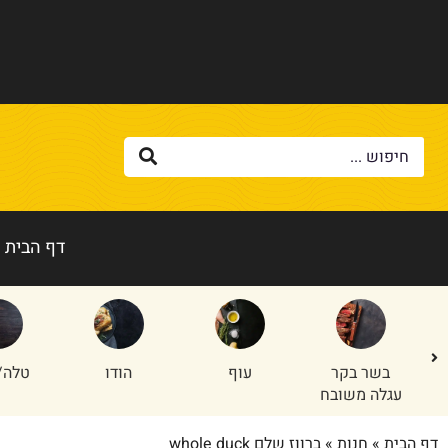
דף הבית
בשר בקר
עוף
הודו
טלה/
עגלה משובח
דף הבית
»
חנות
»
ברווז שלם whole duck