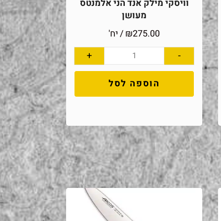
וויסקי מילק אנד הני אלמנטס
מעושן
275.00
₪
/ יח'
+
-
הוספה לסל