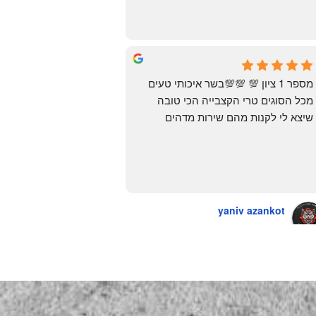
מ״האחים אהרון״.. ומצאתי את הקבב 
הזה שחלמתי עליו. תודה 😍
Yonatan Menashe
6 months ago
מספר 1 ציון 💯 💯💯בשר איכותי טעים 
מכל הסוגים טרי הקצבייה הכי טובה 
שיצא לי לקנות מהם שירות מדהים 
ומחירים טובים
יש גם עוף טבעי שזה בכלל פגז בקיצור 
מדהים אין עליכם
yaniv azankot
a year ago