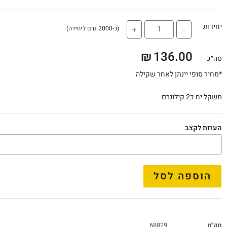
יחידות
(כ-2000 גרם ליחידה)
+
-
₪
136.00
סה״כ
*מחיר סופי יינתן לאחר שקילה
משקל יח כ2 קילוגרם
הערות לקצב
הוספה לסל
מק"ט
68829