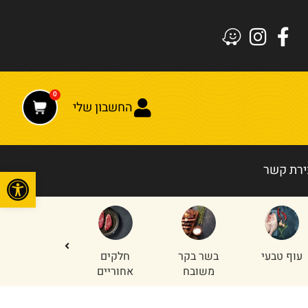
0
החשבון שלי
ירת קשר
פתח
עוף טבעי
בשר בקר
חלקים
טחון עוף
משובח
אחוריים
והודו