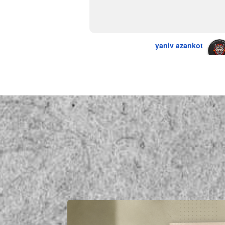
יש גם עוף טבעי שזה בכלל פגז בקיצור 
מדהים אין עליכם
yaniv azankot
a year ago