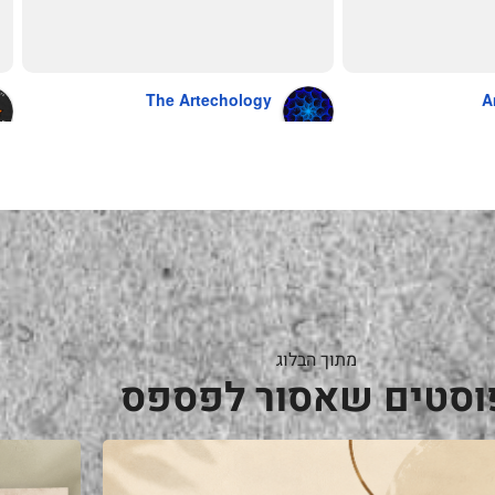
נהדר 10/10 משלוח עד הבית . אין עליכם 
The Artechology
A
a year ago
מתוך הבלוג
וסטים שאסור לפספס