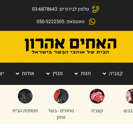
טלפון לבירורים: 03-6878643
וואטסאפ: 050-5222505
קצביה
חנות
מגזין
אודות
יצ
כבש
קצביה
טחונים - בשר
תוספות הבית
טחון