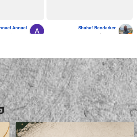
מושלם מחירים מעולים
והשירות.... אךךךךךך איזה תענוג באמת!
בעולם , מס׳ 1 !!
כל עסק בארץ צריך ללמוד מה'אחים 
אהרון' איך מנהלים עסק ושירות לקוחות
nnael Annael
Shahaf Bendarker
מעריץ שלהם, מזמין מהם כמה שרק 
9 months ago
6 months ago
יכול!
פ