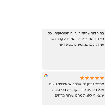
בתור דור שלישי לעלייה העיראקית , כל 
חיי חיפשתי קצבייה שמכינה קבב בגדדי 
אמיתי כמו שמזמינים בשיפודיות 
העיראקיות באור יהודה.. ואף פעם לא 
מצאתי. לפני מספר ימים ביצעתי הזמנה 
מ״האחים אהרון״.. ומצאתי את הקבב 
הזה שחלמתי עליו. תודה 😍
Yonatan Menashe
6 months ago
מספר 1 ציון 💯 💯💯בשר איכותי טעים 
מכל הסוגים טרי הקצבייה הכי טובה 
שיצא לי לקנות מהם שירות מדהים 
ומחירים טובים