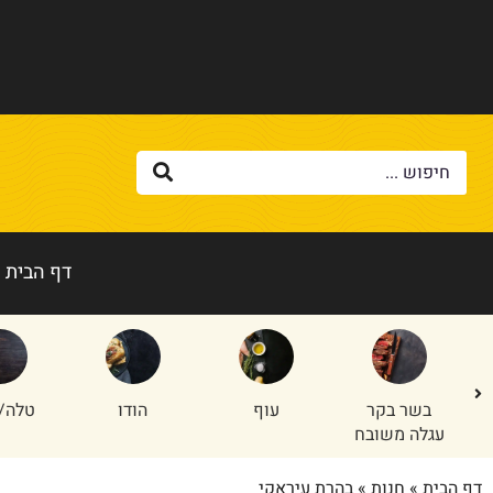
דף הבית
בשר בקר
עוף
הודו
טלה/
עגלה משובח
דף הבית
»
חנות
»
בהרת עיראקי