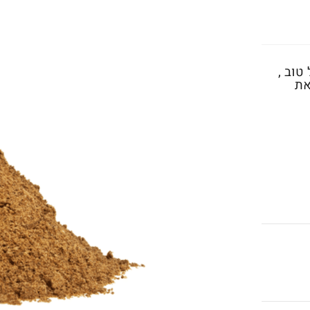
טוב ,
את