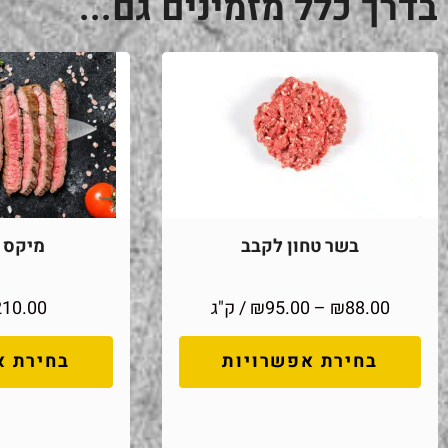
בדרך כלל מזמינים גם...
בשר טחון לקבב
מיקס מ
88.00
₪
–
95.00
₪
/ ק"ג
210.00
בחירת אפשרויות
בחירת א