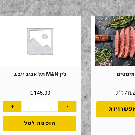
ינוטים
ג'ין M&N תל אביב ייבש
₪
/ ק"ג
145.00
₪
+
-
פשרויות
הוספה לסל