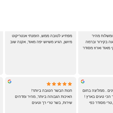
שירות אדיב בהזמנה ומשלוח מהיר 
מפתיע לטובה ממש, הזמנתי אנטריקוט 
והעיקר: ההזמנה מגיעה בקירור וברמה 
מיושן, הגיע משיוש יפה מאוד, אקנה שוב
גבוהה ביותר: הכל נקי מאוד וארוז מסודר 
ממש תענוג!
🌹
mi
שי
4 months ago
לקוחה קבועה כבר שנים . ממליצה בחום 
חנות הבשר הטובה ביותר!
רב יש להם את הבשר הכי טעים בארץ ! 
האיכות הגבוהה ביותר, מהיר ומדהים
הכל מגיע מדוגם נקי ,טרי מסודר כפי 
שירות, בשר טרי רך וטעים
שאני אוהבת ממש מתוך קטלוג . השירות 
פטה כבד ופילה מינון, גם קרפצ'יו מדהים