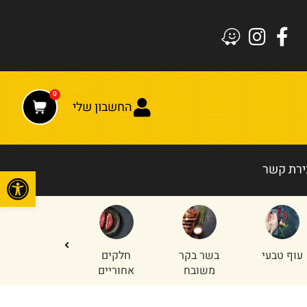
0
החשבון שלי
ירת קשר
פתח
עוף טבעי
בשר בקר
חלקים
טחון עוף
משובח
אחוריים
והודו