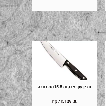
סכין שף ארקוס 15.5סמ רחבה
109.00
₪
/ ק"ג