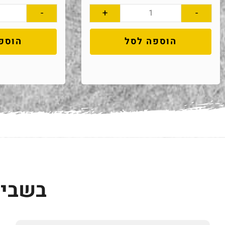
-
+
-
הוספה לסל
הוספ
בשביל