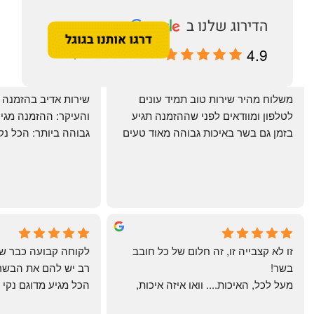
4.9
מבוסס על 196 ביקורות
‏משלוח מהיר שירות טוב תמיד עונים 
לטלפון ומוודאים לפני שההזמנה תגיע 
בזמן גם בשר באיכות גבוהה מאוד טעים 
מרוצים. ההמבורגר טעים ברמות
היטב להכנה מידית ו
תודה רבה וכל הכבוד!
chal gottfried
May Azulay
4 months ago
a month ago
זו לא קצבייה זו, זה חלום של כל חובב 
בשר!
מעל לכל, האיכות.... וואו איזה איכות, 
טרי, מקוצב נקי, חתוך מושלם, ארוז 