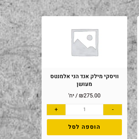
וויסקי מילק אנד הני אלמנטס
מעושן
275.00
₪
/ יח'
+
-
הוספה לסל