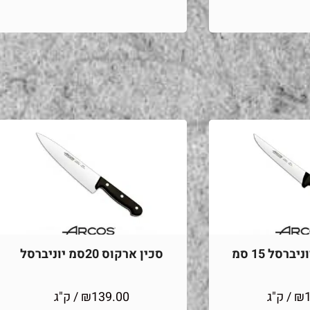
ברסל 15 סמ
סכין ארקוס 20סמ יוניברסל
₪
/ ק"ג
139.00
₪
/ ק"ג