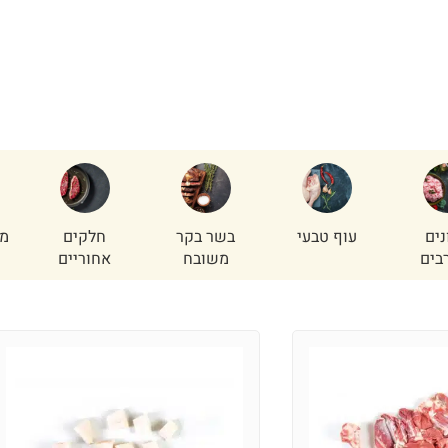
נים
עוף טבעי
בשר בקר
חלקים
מי
בים
משובח
אחוריים