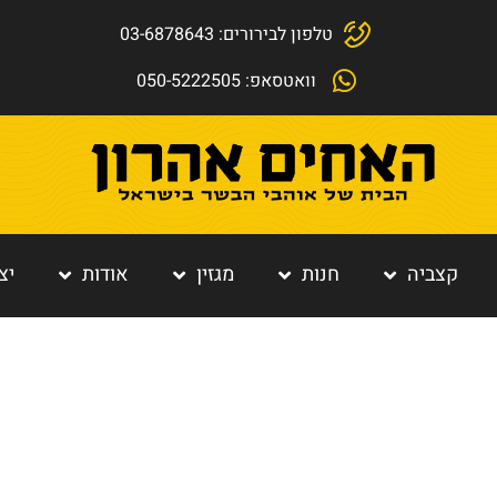
טלפון לבירורים: 03-6878643
וואטסאפ: 050-5222505
קצביה
חנות
מגזין
אודות
יצ