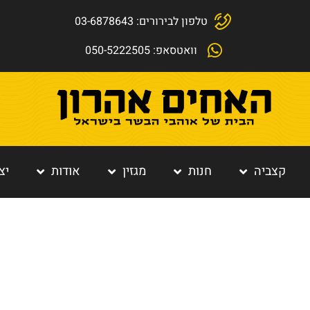
טלפון לבירורים: 03-6878643
וואטסאפ: 050-5222505
קצביה
חנות
מגזין
אודות
יצ