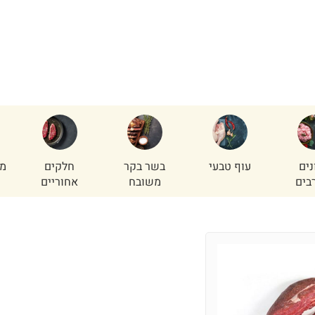
נים
עוף טבעי
בשר בקר
חלקים
מי
בים
משובח
אחוריים