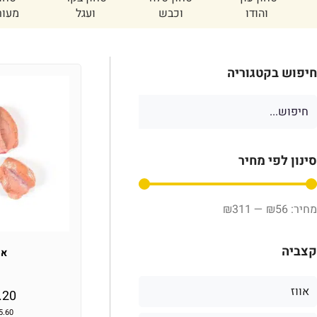
משובח
אחוריים
הא
חיפוש בקטגוריה
סינון לפי מחיר
₪
311
—
₪
56
קצביה
אש
אווז
.20
5.60