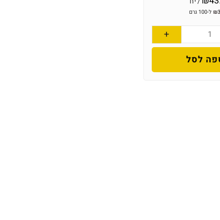
₪
43
/ יח'
₪
ל-100 גרם
+
פה לסל