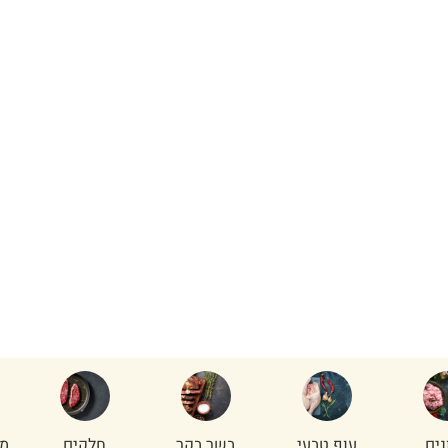
 לעל
מזווה ותבליני
נתחי פנים
על האש