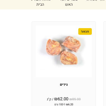
מסורת1
מבצע!
גידים
₪
62.00
85.00
₪
/ ק"ג
6.20
₪
ל-100 גרם