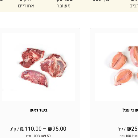
ש
הבית
כי עגל
בשר ראש
₪
110.00
–
₪
95.00
₪
25
/ יח'
/ ק"ג
₪
ל-100 גרם
9.50
₪
ל-100 גרם