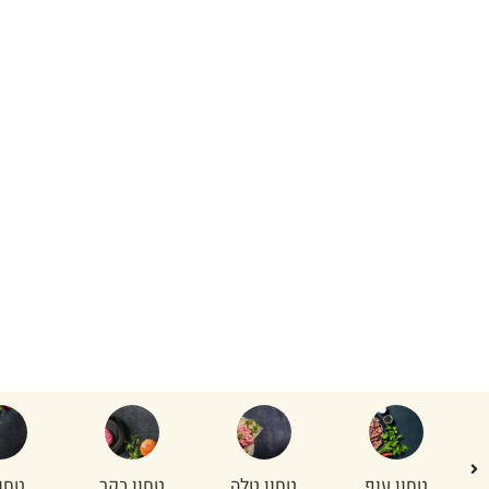
קצבייה תל אביב
קצביית האחים אהרון מתל אביב.
אצלינו תמצאו נסיון, ידע ומסורת של שש דורות ולמעלה
מ-190 שנה. אנו משקיעים כל הזמן בבחירה, טיפול וקיצוב
נכון של בשר טרי, איכותי וכשר – כדי שכל ארוחה אצלכם
תהיה סעודה.
בשר בקר
חלקים
מיוחדי מסורת
בשרים