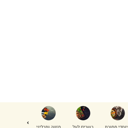
מיוחדי
אווז
וואגיו Wagyu
בשר למעשנת