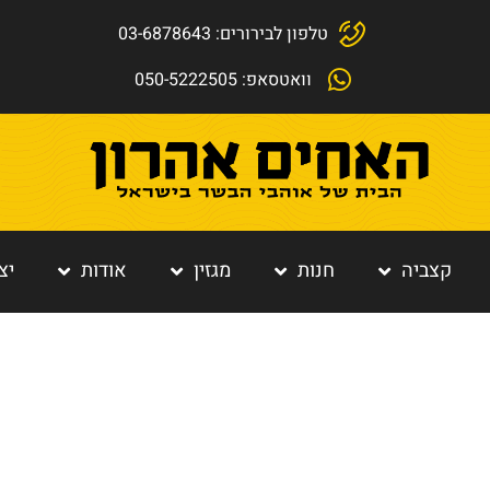
טלפון לבירורים: 03-6878643
וואטסאפ: 050-5222505
קצביה
חנות
מגזין
אודות
יצ