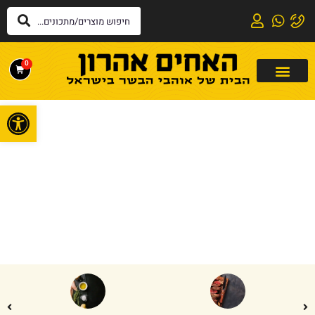
0
פתח
דף הבית
»
פטה כבד
פטה כבד