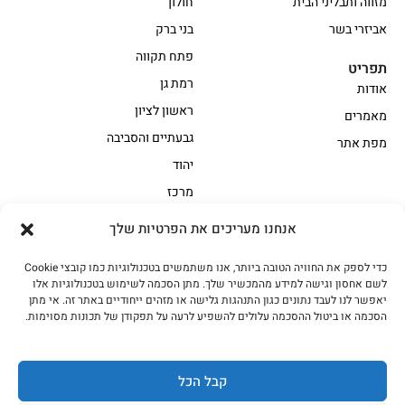
מזווה ותבליני הבית
חולון
אביזרי בשר
בני ברק
פתח תקווה
תפריט
רמת גן
אודות
ראשון לציון
מאמרים
גבעתיים והסביבה
מפת אתר
יהוד
מרכז
אנחנו מעריכים את הפרטיות שלך
הקצביה
כדי לספק את החוויה הטובה ביותר, אנו משתמשים בטכנולוגיות כמו קובצי Cookie
אווז
בשר בקר משובח
לשם אחסון וגישה למידע מהמכשיר שלך. מתן הסכמה לשימוש בטכנולוגיות אלו
בשר בקר עגלה משובח
בשר למעשנת
יאפשר לנו לעבד נתונים כגון התנהגות גלישה או מזהים ייחודיים באתר זה. אי מתן
הסכמה או ביטול ההסכמה עלולים להשפיע לרעה על תפקודן של תכונות מסוימות.
הודו
חלקים אחוריים
טחונים – בשר טחון
טלה/כבש
מיוחדי מסורת
מיוחדי מסורת1
קבל הכל