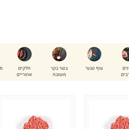
נים
עוף טבעי
בשר בקר
חלקים
מי
בים
משובח
אחוריים