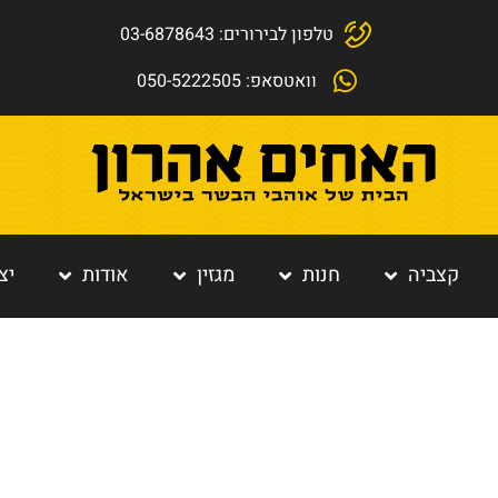
טלפון לבירורים: 03-6878643
וואטסאפ: 050-5222505
קצביה
חנות
מגזין
אודות
יצ